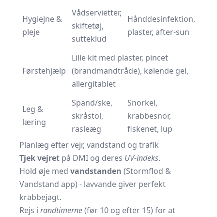
Vådservietter,
Hygiejne &
Hånddesinfektion,
skiftetøj,
pleje
plaster, after-sun
sutteklud
Lille kit med plaster, pincet
Førstehjælp
(brandmandtråde), kølende gel,
allergitablet
Spand/ske,
Snorkel,
Leg &
skråstol,
krabbesnor,
læring
rasleæg
fiskenet, lup
Planlæg efter vejr, vandstand og trafik
Tjek vejret
på
DMI
og deres
UV-indeks
.
Hold øje med
vandstanden
(Stormflod &
Vandstand app) - lavvande giver perfekt
krabbejagt.
Rejs i
randtimerne
(før 10 og efter 15) for at