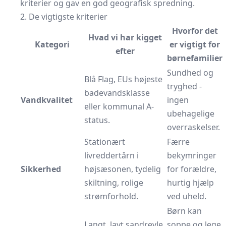
kriterier og gav en god geografisk spredning.
2. De vigtigste kriterier
Hvorfor det
Hvad vi har kigget
Kategori
er vigtigt for
efter
børnefamilier
Sundhed og
Blå Flag, EUs højeste
tryghed -
badevandsklasse
Vandkvalitet
ingen
eller kommunal A-
ubehagelige
status.
overraskelser.
Stationært
Færre
livreddertårn i
bekymringer
Sikkerhed
højsæsonen, tydelig
for forældre,
skiltning, rolige
hurtig hjælp
strømforhold.
ved uheld.
Børn kan
Langt, lavt sandrevle,
soppe og lege