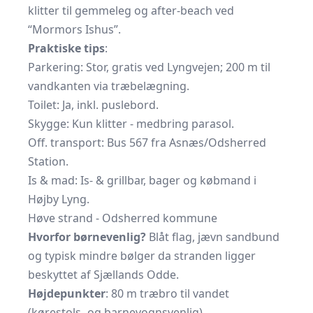
klitter til gemmeleg og after-beach ved
“Mormors Ishus”.
Praktiske tips
:
Parkering: Stor, gratis ved Lyngvejen; 200 m til
vandkanten via træbelægning.
Toilet: Ja, inkl.
puslebord.
Skygge: Kun klitter - medbring parasol.
Off. transport: Bus 567 fra Asnæs/Odsherred
Station.
Is & mad: Is- & grillbar, bager og købmand i
Højby Lyng.
Høve strand - Odsherred kommune
Hvorfor børnevenlig?
Blåt flag, jævn sandbund
og typisk mindre bølger da stranden ligger
beskyttet af Sjællands Odde.
Højdepunkter
: 80 m træbro til vandet
(kørestols- og barnevognsvenlig),