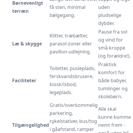
Børnevenligt
få sten, minimal
uden
terræn
bølgegang.
pludselige
dybder.
Pause fra sol
Klitter, træbælter,
og vind for
Læ & skygge
parasol-zoner eller
små kroppe
pavillon-udlejning.
(og forældre!).
Praktisk
Toiletter, pusleplads,
komfort for
ferskvandsbrusere,
Faciliteter
både babyer,
kiosk/isbod,
tumlinger og
legeplads.
skolebørn.
Gratis/overkommelig
Alle skal
parkering,
kunne komme
cykelstativer, bus/tog
Tilgængelighed
nemt frem -
i gåafstand, ramper