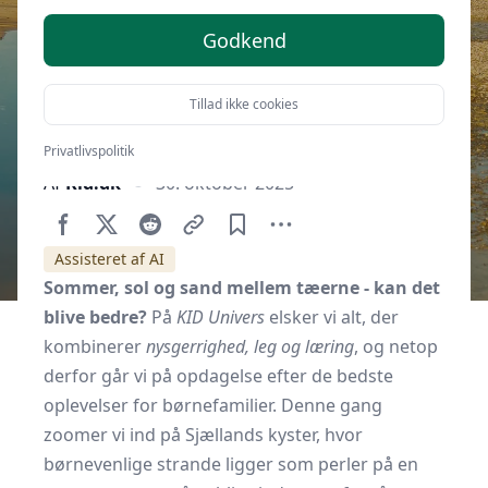
Godkend
Tillad ikke cookies
Privatlivspolitik
Af
Kid.dk
30. oktober 2025
Assisteret af AI
Sommer, sol og sand mellem tæerne - kan det
blive bedre?
På
KID Univers
elsker vi alt, der
kombinerer
nysgerrighed, leg og læring
, og netop
derfor går vi på opdagelse efter de bedste
oplevelser for børnefamilier. Denne gang
zoomer vi ind på Sjællands kyster, hvor
børnevenlige strande ligger som perler på en