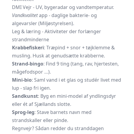
DMI Vejr
- UV, bygeradar og vandtemperatur.
Vandkvalitet
app - daglige bakterie- og
algevarsler (Miljøstyrelsen).
Leg & læring - Aktiviteter der forlænger
strandminderne
Krabbefiskeri
: Træpind + snor + tøjklemme &
musling. Husk at genudsætte krabberne.
Strand-bingo
: Find 9 ting (tang, rav, hjertesten,
mågefodspor …).
Mini-bio
: Saml vand i et glas og studér livet med
lup - slap fri igen.
Sandkunst
: Byg en mini-model af yndlingsdyr
eller ét af Sjællands slotte.
Sprog-leg
: Stave barnets navn med
strandskaller eller pinde.
Regnvejr? Sådan redder du stranddagen