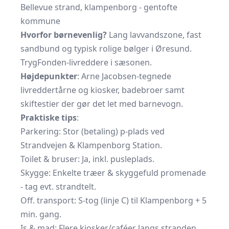
Bellevue strand, klampenborg - gentofte
kommune
Hvorfor børnevenlig?
Lang lavvandszone, fast
sandbund og typisk rolige bølger i Øresund.
TrygFonden-livreddere i sæsonen.
Højdepunkter
: Arne Jacobsen-tegnede
livreddertårne og kiosker, badebroer samt
skiftestier der gør det let med
barnevogn.
Praktiske tips
:
Parkering: Stor (betaling) p-plads ved
Strandvejen & Klampenborg Station.
Toilet & bruser: Ja, inkl. pusleplads.
Skygge: Enkelte træer & skyggefuld promenade
- tag evt. strandtelt.
Off. transport: S-tog (linje C) til Klampenborg + 5
min. gang.
Is & mad: Flere kiosker/caféer langs stranden.