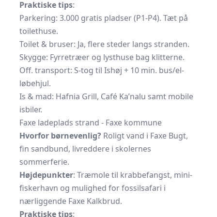
Praktiske tips
:
Parkering: 3.000 gratis pladser (P1-P4). Tæt på
toilethuse.
Toilet & bruser: Ja, flere steder langs stranden.
Skygge: Fyrretræer og lysthuse bag klitterne.
Off. transport: S-tog til Ishøj + 10 min. bus/el-
løbehjul.
Is & mad: Hafnia Grill, Café Ka’nalu samt mobile
isbiler.
Faxe ladeplads strand - Faxe kommune
Hvorfor børnevenlig?
Roligt vand i Faxe Bugt,
fin sandbund, livreddere i skolernes
sommerferie.
Højdepunkter
: Træmole til krabbefangst, mini-
fiskerhavn og mulighed for fossilsafari i
nærliggende Faxe Kalkbrud.
Praktiske tips
: