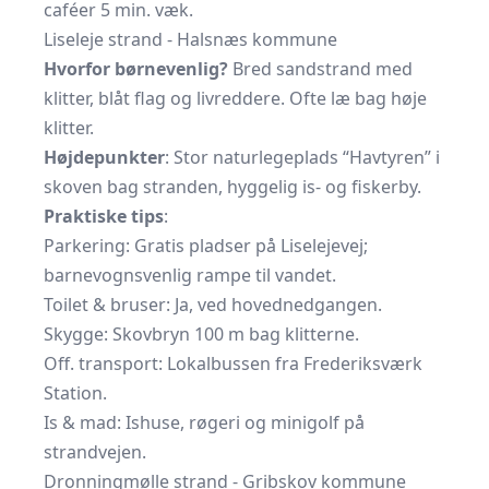
caféer 5 min. væk.
Liseleje strand - Halsnæs kommune
Hvorfor børnevenlig?
Bred sandstrand med
klitter, blåt flag og livreddere. Ofte læ bag høje
klitter.
Højdepunkter
: Stor naturlegeplads “Havtyren” i
skoven bag stranden, hyggelig is- og fiskerby.
Praktiske tips
:
Parkering: Gratis pladser på Liselejevej;
barnevognsvenlig rampe til vandet.
Toilet & bruser: Ja, ved hovednedgangen.
Skygge: Skovbryn 100 m bag klitterne.
Off. transport: Lokalbussen fra Frederiksværk
Station.
Is & mad: Ishuse, røgeri og minigolf på
strandvejen.
Dronningmølle strand - Gribskov kommune