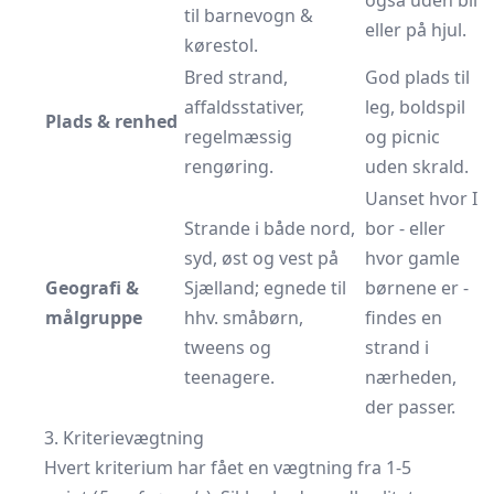
også uden bil
til barnevogn &
eller på hjul.
kørestol.
Bred strand,
God plads til
affaldsstativer,
leg, boldspil
Plads & renhed
regelmæssig
og picnic
rengøring.
uden skrald.
Uanset hvor I
Strande i både nord,
bor - eller
syd, øst og vest på
hvor gamle
Geografi &
Sjælland; egnede til
børnene er -
målgruppe
hhv. småbørn,
findes en
tweens og
strand i
teenagere.
nærheden,
der passer.
3. Kriterievægtning
Hvert kriterium har fået en vægtning fra 1-5