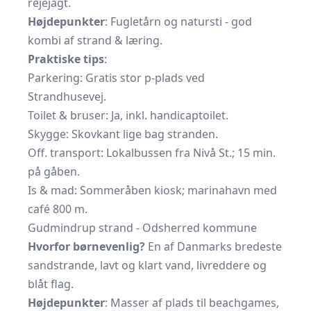
rejejagt.
Højdepunkter
: Fugletårn og natursti - god
kombi af strand & læring.
Praktiske tips
:
Parkering: Gratis stor p-plads ved
Strandhusevej.
Toilet & bruser: Ja, inkl. handicaptoilet.
Skygge: Skovkant lige bag stranden.
Off. transport: Lokalbussen fra Nivå St.; 15 min.
på gåben.
Is & mad: Sommer­åben kiosk; marinahavn med
café 800 m.
Gudmindrup strand - Odsherred kommune
Hvorfor børnevenlig?
En af Danmarks bredeste
sandstrande, lavt og klart vand, livreddere og
blåt flag.
Højdepunkter
: Masser af plads til beachgames,