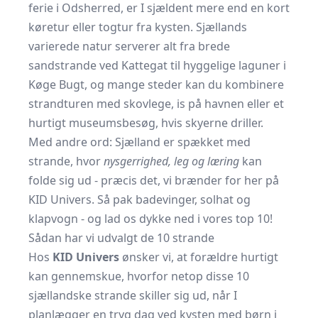
ferie i Odsherred, er I sjældent mere end en kort
køretur eller togtur fra kysten. Sjællands
varierede natur serverer alt fra brede
sandstrande ved Kattegat til hyggelige laguner i
Køge Bugt, og mange steder kan du kombinere
strandturen med skovlege, is på havnen eller et
hurtigt museumsbesøg, hvis skyerne driller.
Med andre ord: Sjælland er spækket med
strande, hvor
nysgerrighed, leg og læring
kan
folde sig ud - præcis det, vi brænder for her på
KID Univers. Så pak badevinger, solhat og
klapvogn
- og lad os dykke ned i vores top 10!
Sådan har vi udvalgt de 10 strande
Hos
KID Univers
ønsker vi, at forældre hurtigt
kan gennemskue, hvorfor netop disse 10
sjællandske strande skiller sig ud, når I
planlægger en tryg dag ved kysten med børn i