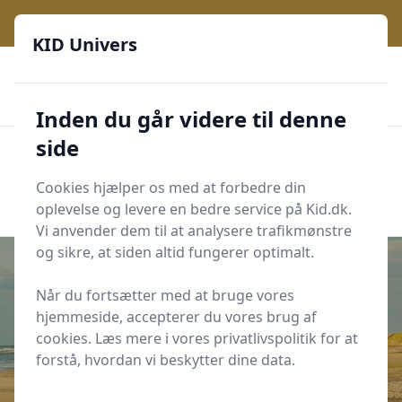
KID Univers - Hvor nysgerrighed bliver til leg og læring
KID Univers
🎫
🎗️
📈
200 produktyper
11 kategorier
Daglige opdateringer
🌟
🌟🌟🌟🌟🌟
Altid de billigste priser
Inden du går videre til denne
side
KID Univers
Men
Start søgning
Cookies hjælper os med at forbedre din
Start søgning
oplevelse og levere en bedre service på Kid.dk.
Vi anvender dem til at analysere trafikmønstre
og sikre, at siden altid fungerer optimalt.
Når du fortsætter med at bruge vores
hjemmeside, accepterer du vores brug af
Udgivet i
Oplevelser
cookies. Læs mere i vores privatlivspolitik for at
10 børnevenlige strande på
forstå, hvordan vi beskytter dine data.
Sjælland