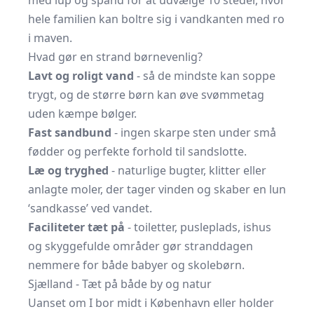
med lup og spand for at udvælge 10 steder, hvor
hele familien kan boltre sig i vandkanten med ro
i maven.
Hvad gør en strand børnevenlig?
Lavt og roligt vand
- så de mindste kan soppe
trygt, og de større børn kan øve svømmetag
uden kæmpe bølger.
Fast sandbund
- ingen skarpe sten under små
fødder og perfekte forhold til sandslotte.
Læ og tryghed
- naturlige bugter, klitter eller
anlagte moler, der tager vinden og skaber en lun
‘sandkasse’ ved vandet.
Faciliteter tæt på
- toiletter, pusleplads, ishus
og skyggefulde områder gør stranddagen
nemmere for både babyer og skolebørn.
Sjælland - Tæt på både by og natur
Uanset om I bor midt i København eller holder