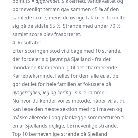
point (
5 = afgørende
). Sikkerhed, vandkvalitet og
børnevenligt terræn gav sammen 45 % af den
samlede score, mens de øvrige faktorer fordelte
sig på de sidste 55 %. Strande med under 70 %
samlet score blev frasorteret.
4. Resultatet
Efter scoringen stod vi tilbage med 10 strande,
der fordeler sig jævnt på Sjælland - fra det
mondæne Klampenborg til det charmerende
Karrebæksminde. Fælles for dem alle er, at de
gør det let for hele familien at fokusere på
nysgerrighed, leg og læring
i sikre rammer.
Nu hvor du kender vores metode, håber vi, at du
kan læse den næste sektion med ro i maven og
måske allerede i dag planlægge sommerturen til
en af Sjællands dejlige, børnevenlige strande.
Top 10 børnevenlige strande på Sjælland