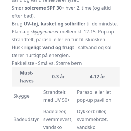
sand og vand reflekterer lyset.
Smør
solcreme SPF 30+
hver 2. time (og altid
efter bad).
Brug
UV-tøj, kasket og solbriller
til de mindste.
Planlæg
skyggepauser
mellem kl. 12-15: Pop-up
strandtelt, parasol eller en tur til iskiosken.
Husk
rigeligt vand og frugt
- saltvand og sol
tærer hurtigt på energien.
Pakkeliste - Små vs. Større børn
Must-
0-3 år
4-12 år
haves
Strandtelt
Parasol eller let
Skygge
med UV 50+
pop-up pavillon
Badebleer,
Dykkerbriller,
Badeudstyr
svømmevest,
svømmebræt,
vandsko
vandsko