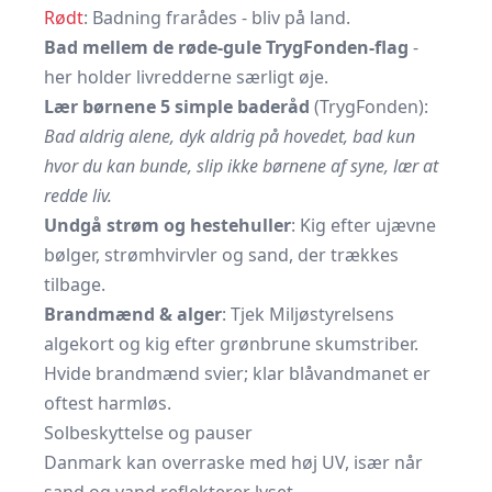
Rødt
: Badning frarådes - bliv på land.
Bad mellem de røde-gule TrygFonden-flag
-
her holder livredderne særligt øje.
Lær børnene 5 simple baderåd
(TrygFonden):
Bad aldrig alene, dyk aldrig på hovedet, bad kun
hvor du kan bunde, slip ikke børnene af syne, lær at
redde liv.
Undgå strøm og hestehuller
: Kig efter ujævne
bølger, strømhvirvler og sand, der trækkes
tilbage.
Brandmænd & alger
: Tjek
Miljøstyrelsens
algekort
og kig efter grønbrune skumstriber.
Hvide brandmænd svier; klar blåvandmanet er
oftest harmløs.
Solbeskyttelse og pauser
Danmark kan overraske med høj UV, især når