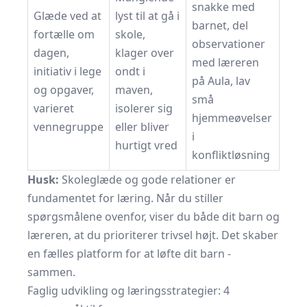
snakke med
Glæde ved at
lyst til at gå i
barnet, del
fortælle om
skole,
observationer
dagen,
klager over
med læreren
initiativ i lege
ondt i
på Aula, lav
og opgaver,
maven,
små
varieret
isolerer sig
hjemmeøvelser
vennegruppe
eller bliver
i
hurtigt vred
konfliktløsning
Husk:
Skoleglæde og gode relationer er
fundamentet for læring. Når du stiller
spørgsmålene ovenfor, viser du både dit barn og
læreren, at du prioriterer trivsel højt. Det skaber
en fælles platform for at løfte dit barn -
sammen.
Faglig udvikling og læringsstrategier: 4