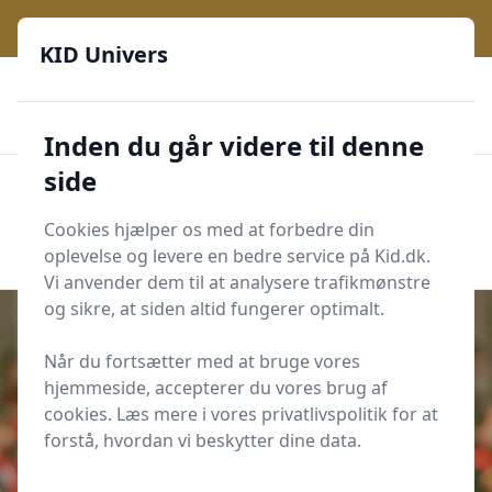
KID Univers - Hvor nysgerrighed bliver til leg og læring
KID Univers
🎫
🎗️
📈
200 produktyper
11 kategorier
Daglige opdateringer
🌟
🌟🌟🌟🌟🌟
Altid de billigste priser
Inden du går videre til denne
side
KID Univers
Men
Start søgning
Cookies hjælper os med at forbedre din
Start søgning
oplevelse og levere en bedre service på Kid.dk.
Vi anvender dem til at analysere trafikmønstre
og sikre, at siden altid fungerer optimalt.
Når du fortsætter med at bruge vores
hjemmeside, accepterer du vores brug af
Udgivet i
For de voksne
cookies. Læs mere i vores privatlivspolitik for at
11 spørgsmål til skole-hjem-
forstå, hvordan vi beskytter dine data.
samtalen i indskolingen