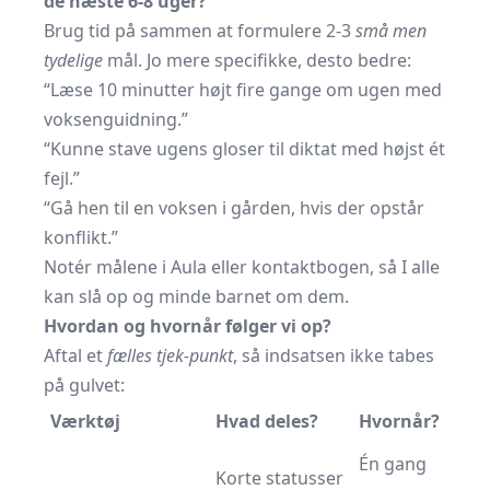
de næste 6-8 uger?
Brug tid på sammen at formulere 2-3
små men
tydelige
mål. Jo mere specifikke, desto bedre:
“Læse 10 minutter højt fire gange om ugen med
voksenguidning.”
“Kunne stave ugens gloser til diktat med højst ét
fejl.”
“Gå hen til en voksen i gården, hvis der opstår
konflikt.”
Notér målene i Aula eller kontaktbogen, så I alle
kan slå op og minde barnet om dem.
Hvordan og hvornår følger vi op?
Aftal et
fælles tjek-punkt
, så indsatsen ikke tabes
på gulvet:
Værktøj
Hvad deles?
Hvornår?
Én gang
Korte statusser