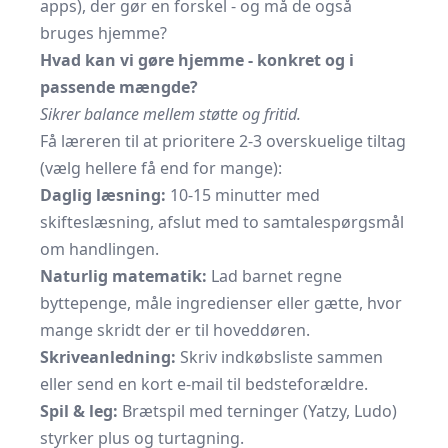
apps), der gør en forskel - og må de også
bruges hjemme?
Hvad kan vi gøre hjemme - konkret og i
passende mængde?
Sikrer balance mellem støtte og fritid.
Få læreren til at prioritere 2-3 overskuelige tiltag
(vælg hellere få end for mange):
Daglig læsning:
10-15 minutter med
skifteslæsning, afslut med to samtalespørgsmål
om handlingen.
Naturlig matematik:
Lad barnet regne
byttepenge, måle ingredienser eller gætte, hvor
mange skridt der er til hoveddøren.
Skriveanledning:
Skriv indkøbsliste sammen
eller send en kort e-mail til bedsteforældre.
Spil & leg:
Brætspil med terninger (Yatzy, Ludo)
styrker plus og turtagning.