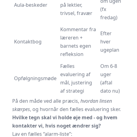
om ugen
Aula-beskeder
på lektier,
(fx
trivsel, fravær
fredag)
Kommentar fra
Efter
læreren +
Kontaktbog
hver
barnets egen
ugeplan
refleksion
Fælles
Om 6-8
evaluering af
uger
Opfølgningsmøde
mål, justering
(aftal
af strategi
dato nu)
På den måde ved alle præcis,
hvordan linsen
skærpes
, og hvornår den fælles evaluering sker.
Hvilke tegn skal vi holde øje med - og hvem
kontakter vi, hvis noget ændrer sig?
Lav en fælles “alarm-liste”: