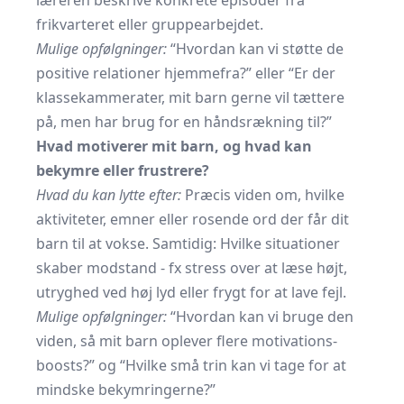
læreren beskrive konkrete episoder fra
frikvarteret eller gruppearbejdet.
Mulige opfølgninger:
“Hvordan kan vi støtte de
positive relationer hjemmefra?” eller “Er der
klassekammerater, mit barn gerne vil tættere
på, men har brug for en håndsrækning til?”
Hvad motiverer mit barn, og hvad kan
bekymre eller frustrere?
Hvad du kan lytte efter:
Præcis viden om, hvilke
aktiviteter, emner eller rosende ord der får dit
barn til at vokse. Samtidig: Hvilke situationer
skaber modstand - fx stress over at læse højt,
utryghed ved høj lyd eller frygt for at lave fejl.
Mulige opfølgninger:
“Hvordan kan vi bruge den
viden, så mit barn oplever flere motivations­
boosts?” og “Hvilke små trin kan vi tage for at
mindske bekymringerne?”