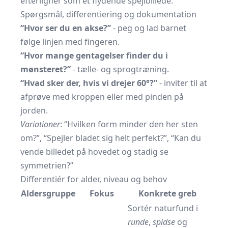
efterligner som et flydende spejlbillede.
Spørgsmål, differentiering og dokumentation
“Hvor ser du en akse?”
- peg og lad barnet
følge linjen med fingeren.
“Hvor mange gentagelser finder du i
mønsteret?”
- tælle- og sprogtræning.
“Hvad sker der, hvis vi drejer 60°?”
- inviter til at
afprøve med kroppen eller med pinden på
jorden.
Variationer
: “Hvilken form minder den her sten
om?”, “Spejler bladet sig helt perfekt?”, “Kan du
vende billedet på hovedet og stadig se
symmetrien?”
Differentiér for alder, niveau og behov
Aldersgruppe
Fokus
Konkrete greb
Sortér naturfund i
runde
,
spidse
og