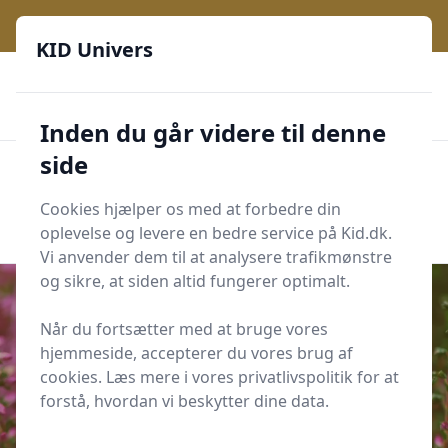
KID Univers - Hvor nysgerrighed bliver til leg og læring
KID Univers
🎫
🎗️
📈
200 produktyper
11 kategorier
Daglige opdateringer
🌟
🌟🌟🌟🌟🌟
Altid de billigste priser
Inden du går videre til denne
side
KID Univers
Men
Start søgning
Cookies hjælper os med at forbedre din
Start søgning
oplevelse og levere en bedre service på Kid.dk.
Vi anvender dem til at analysere trafikmønstre
og sikre, at siden altid fungerer optimalt.
Når du fortsætter med at bruge vores
hjemmeside, accepterer du vores brug af
Udgivet i
Leg og Læring
cookies. Læs mere i vores privatlivspolitik for at
6 naturlege, der lærer børn om
forstå, hvordan vi beskytter dine data.
former og symmetri