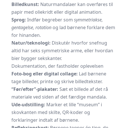
Billedkunst:
Naturmandalaer kan overføres til
papir med oliekridt eller digital animation.
Sprog:
Indfør begreber som
symmetriakse,
gentagelse, rotation
og lad børnene forklare dem
for hinanden.
Natur/teknologi:
Diskutér hvorfor snefnug
altid har seks symmetriske arme, eller hvordan
bier bygger sekskanter.
Dokumentation, der fastholder oplevelsen
Foto-bog eller digital collage:
Lad børnene
tage billeder, printe og skrive billedtekster.
“Før/efter”-plakater:
Sæt et billede af det rå
materiale ved siden af det færdige mandala.
Ude-udstilling:
Marker et lille “museum” i
skovkanten med skilte, QR-koder og
forklaringer indtalt af børnene.
Refleksionskort:
Børnene tegner én ting, de