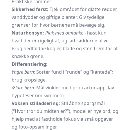
Praktiske rammer
Sikkerhed først:
Tjek området for glatte rødder,
vanddybder og giftige planter. Giv tydelige
grænser for, hvor børnene må bevæge sig.
Naturhensyn:
Pluk med omtanke
- høst kun,
hvad der er rigeligt af, og lad rødderne blive.
Brug nedfaldne kogler, blade og sten frem for at
knække grene.
Differentiering:
Yngre børn:
Sortér fund i “runde” og “kantede”;
brug kropslege.
Ældre børn:
Mål vinkler med protractor-app, lav
hypoteser om symmetri.
Voksen stilladsering:
Stil åbne spørgsmål
(“Hvor tror du midten er?”), modeller nye ord, og
hjælp med at fastholde fokus via små opgaver
og foto-opsamlinger.