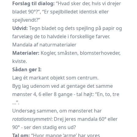
Forslag til dialog:
“Hvad sker der, hvis vi drejer
bladet 90°?”, “Er spejlbilledet identisk eller
spejlvendt?”
Udvid:
Tegn bladet og dets spejling på papir og
farvelæg de to halvdele i forskellige farver.
Mandala af naturmaterialer
Materialer:
Kogler, småsten, blomsterhoveder,
kviste.
Sådan gør I:
Læg ét markant objekt som centrum.
Byg lag udenom ved at gentage det samme
mønster 4, 6 eller 8 gange - tal højt: “En, to, tre
…”.
Undersøg sammen, om mønsteret har
rotationssymmetri
: Drej jeres mandala 60° eller
90° - ser den stadig ens ud?
Tal om:
“Hvor mange ‘arme’ har vores