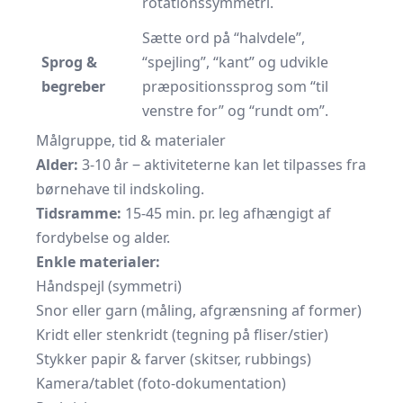
rotationssymmetri.
Sætte ord på “halvdele”,
Sprog &
“spejling”, “kant” og udvikle
begreber
præpositionssprog som “til
venstre for” og “rundt om”.
Målgruppe, tid & materialer
Alder:
3-10 år ‒ aktiviteterne kan let tilpasses fra
børnehave til indskoling.
Tidsramme:
15-45 min. pr. leg afhængigt af
fordybelse og alder.
Enkle materialer:
Håndspejl (symmetri)
Snor eller garn (måling, afgrænsning af former)
Kridt eller stenkridt (tegning på fliser/stier)
Stykker papir & farver (skitser, rubbings)
Kamera/tablet (foto-dokumentation)