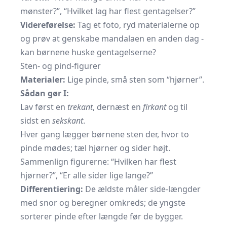
mønster?”, “Hvilket lag har flest gentagelser?”
Videreførelse:
Tag et foto, ryd materialerne op
og prøv at genskabe mandalaen en anden dag -
kan børnene huske gentagelserne?
Sten- og pind-figurer
Materialer:
Lige pinde, små sten som “hjørner”.
Sådan gør I:
Lav først en
trekant
, dernæst en
firkant
og til
sidst en
sekskant
.
Hver gang lægger børnene sten der, hvor to
pinde mødes; tæl hjørner og sider højt.
Sammenlign figurerne: “Hvilken har flest
hjørner?”, “Er alle sider lige lange?”
Differentiering:
De ældste måler side-længder
med snor og beregner omkreds; de yngste
sorterer pinde efter længde før de bygger.