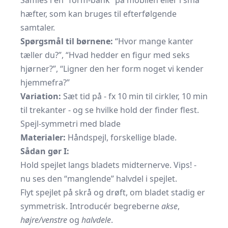
Samles i en “form-bank” på mobilen eller i små
hæfter, som kan bruges til efterfølgende
samtaler.
Spørgsmål til børnene:
“Hvor mange kanter
tæller du?”, “Hvad hedder en figur med seks
hjørner?”, “Ligner den her form noget vi kender
hjemmefra?”
Variation:
Sæt tid på - fx 10 min til cirkler, 10 min
til trekanter - og se hvilke hold der finder flest.
Spejl-symmetri med blade
Materialer:
Håndspejl, forskellige blade.
Sådan gør I:
Hold spejlet langs bladets midternerve. Vips! -
nu ses den “manglende” halvdel i spejlet.
Flyt spejlet på skrå og drøft, om bladet stadig er
symmetrisk. Introducér begreberne
akse
,
højre/venstre
og
halvdele
.