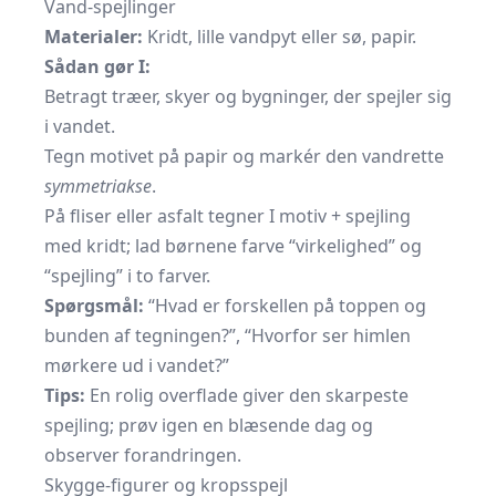
Vand-spejlinger
Materialer:
Kridt, lille vandpyt eller sø, papir.
Sådan gør I:
Betragt træer, skyer og bygninger, der spejler sig
i vandet.
Tegn motivet på papir og markér den vandrette
symmetriakse
.
På fliser eller asfalt tegner I motiv + spejling
med kridt; lad børnene farve “virkelighed” og
“spejling” i to farver.
Spørgsmål:
“Hvad er forskellen på toppen og
bunden af tegningen?”, “Hvorfor ser himlen
mørkere ud i vandet?”
Tips:
En rolig overflade giver den skarpeste
spejling; prøv igen en blæsende dag og
observer forandringen.
Skygge-figurer og kropsspejl