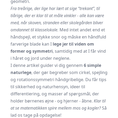
geometri.
Fra treårige, der lige har lært at sige “trekant”, til
tiårige, der er klar til at måle vinkler - alle kan være
med, når skoven, stranden eller skolegården bliver
omdannet til klasselokale.
Med intet andet end et
håndspejl, et stykke snor og måske en håndfuld
farverige blade kan I
lege jer til viden om
former og symmetri
, samtidig med at I får vind
i håret og jord under neglene.
I denne artikel guider vi dig gennem
6 simple
naturlege
, der gør begreber som cirkel, spejling
og rotations­symmetri håndgribelige. Du får tips
til sikkerhed og naturhensyn, ideer til
differentiering, og masser af spørgsmål, der
holder børnenes øjne - og hjerner - åbne.
Klar til
at se matematikken spire mellem mos og kogler?
Så
lad os tage på opdagelse!