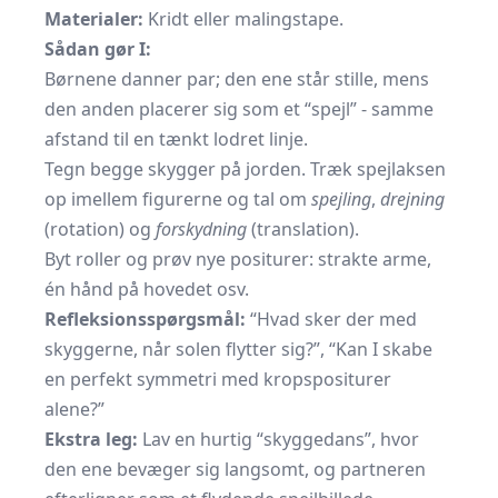
Materialer:
Kridt eller malingstape.
Sådan gør I:
Børnene danner par; den ene står stille, mens
den anden placerer sig som et “spejl” - samme
afstand til en tænkt lodret linje.
Tegn begge skygger på jorden. Træk spejlaksen
op imellem figurerne og tal om
spejling
,
drejning
(rotation) og
forskydning
(translation).
Byt roller og prøv nye positurer: strakte arme,
én hånd på hovedet osv.
Refleksionsspørgsmål:
“Hvad sker der med
skyggerne, når solen flytter sig?”, “Kan I skabe
en perfekt symmetri med kropspositurer
alene?”
Ekstra leg:
Lav en hurtig “skyggedans”, hvor
den ene bevæger sig langsomt, og partneren