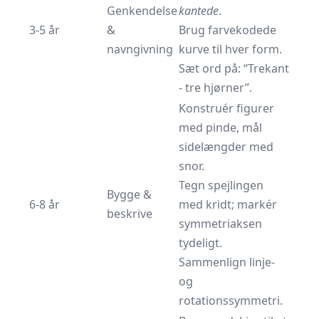
Genkendelse
kantede
.
3-5 år
&
Brug farvekodede
navngivning
kurve til hver form.
Sæt ord på: “Trekant
- tre hjørner”.
Konstruér figurer
med pinde, mål
side­længder med
snor.
Tegn spejlingen
Bygge &
6-8 år
med kridt; markér
beskrive
symmetri­aksen
tydeligt.
Sammenlign linje-
og
rotationssymmetri.