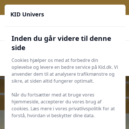
KID Univers - Hvor nysgerrighed bliver til leg og læring
KID Univers
🎫
🎗️
📈
200 produktyper
11 kategorier
Daglige opdateringer
🌟
🌟🌟🌟🌟🌟
Altid de billigste priser
Inden du går videre til denne
side
KID Univers
Men
Start søgning
Cookies hjælper os med at forbedre din
Start søgning
oplevelse og levere en bedre service på Kid.dk. Vi
anvender dem til at analysere trafikmønstre og
sikre, at siden altid fungerer optimalt.
Når du fortsætter med at bruge vores
hjemmeside, accepterer du vores brug af
Udgivet i
Værelse og Indretning
cookies. Læs mere i vores privatlivspolitik for at
7 rullegardiner, der lukker dagslys
forstå, hvordan vi beskytter dine data.
ind i børneværelset