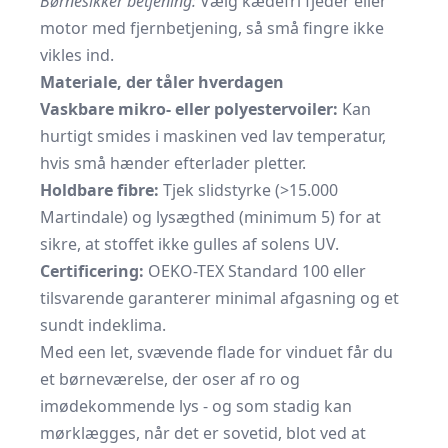
Børnesikker betjening:
Vælg kædefri fjeder eller
motor med fjernbetjening, så små fingre ikke
vikles ind.
Materiale, der tåler hverdagen
Vaskbare mikro- eller polyestervoiler:
Kan
hurtigt smides i maskinen ved lav temperatur,
hvis små hænder efterlader pletter.
Holdbare fibre:
Tjek slidstyrke (>15.000
Martindale) og lysægthed (minimum 5) for at
sikre, at stoffet ikke gulles af solens UV.
Certificering:
OEKO-TEX Standard 100 eller
tilsvarende garanterer minimal afgasning og et
sundt indeklima.
Med een let, svævende flade for vinduet får du
et børneværelse, der oser af ro og
imødekommende lys - og som stadig kan
mørklægges, når det er sovetid, blot ved at