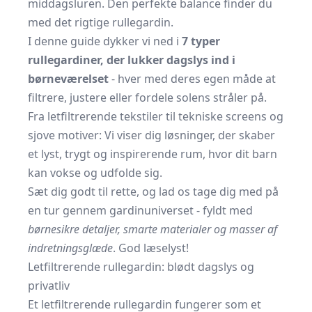
middagsluren. Den perfekte balance finder du
med det rigtige rullegardin.
I denne guide dykker vi ned i
7 typer
rullegardiner, der lukker dagslys ind i
børneværelset
- hver med deres egen måde at
filtrere, justere eller fordele solens stråler på.
Fra letfiltrerende tekstiler til tekniske screens og
sjove motiver: Vi viser dig løsninger, der skaber
et lyst, trygt og inspirerende rum, hvor dit barn
kan vokse og udfolde sig.
Sæt dig godt til rette, og lad os tage dig med på
en tur gennem gardinuniverset - fyldt med
børnesikre detaljer, smarte materialer og masser af
indretningsglæde
. God læselyst!
Letfiltrerende rullegardin: blødt dagslys og
privatliv
Et letfiltrerende rullegardin fungerer som et