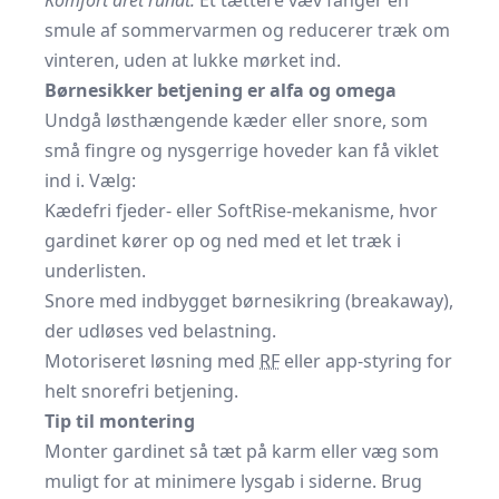
Komfort året rundt:
Et tættere væv fanger en
smule af sommervarmen og reducerer træk om
vinteren, uden at lukke mørket ind.
Børnesikker betjening er alfa og omega
Undgå løsthængende kæder eller snore, som
små fingre og nysgerrige hoveder kan få viklet
ind i. Vælg:
Kædefri fjeder- eller SoftRise-mekanisme, hvor
gardinet kører op og ned med et let træk i
underlisten.
Snore med indbygget børnesikring (breakaway),
der udløses ved belastning.
Motoriseret løsning med
RF
eller app-styring for
helt snorefri betjening.
Tip til montering
Monter gardinet så tæt på karm eller væg som
muligt for at minimere lysgab i siderne. Brug