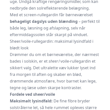
uge. Undgå kraftige rengøringsmidler, som kan
nedbryde den solreflekterende belægning.
Med et screen-rullegardin får børneværelset
behageligt dagslys uden blænding
– perfekt til
både leg, læsning og afslapning, selv når
eftermiddagssolen står skarpt på vinduet.
Sheer/voile-rullegardin: maksimal lysindfald i
blødt look
Drømmer du om et børneværelse, der nærmest
bades i solskin, er et
sheer
/ voile-rullegardin et
sikkert valg. Det ultralette væv lukker lyset ind
fra morgen til aften og skaber en blød,
drømmende atmosfære, hvor barnet kan lege,
tegne og læse uden skarpe kontraster.
Fordele ved sheer/voile
Maksimalt lysindfald:
De fine fibre bryder
solstrålerne let, så hele rummet opleves større