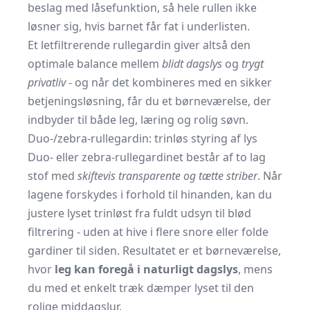
beslag med låsefunktion, så hele rullen ikke
løsner sig, hvis barnet får fat i underlisten.
Et letfiltrerende rullegardin giver altså den
optimale balance mellem
blidt dagslys
og
trygt
privatliv
- og når det kombineres med en sikker
betjeningsløsning, får du et børneværelse, der
indbyder til både leg, læring og rolig søvn.
Duo-/zebra-rullegardin: trinløs styring af lys
Duo- eller zebra-rullegardinet består af to lag
stof med
skiftevis transparente og tætte striber
. Når
lagene forskydes i forhold til hinanden, kan du
justere lyset trinløst fra fuldt udsyn til blød
filtrering - uden at hive i flere snore eller folde
gardiner til siden. Resultatet er et børneværelse,
hvor
leg kan foregå i naturligt dagslys
, mens
du med et enkelt træk dæmper lyset til den
rolige middagslur.