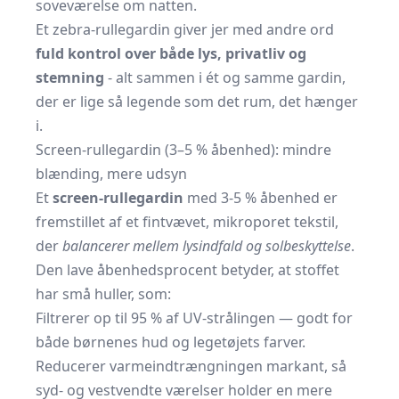
soveværelse om natten.
Et zebra-rullegardin giver jer med andre ord
fuld kontrol over både lys, privatliv og
stemning
- alt sammen i ét og samme gardin,
der er lige så legende som det rum, det hænger
i.
Screen-rullegardin (3–5 % åbenhed): mindre
blænding, mere udsyn
Et
screen-rullegardin
med 3-5 % åbenhed er
fremstillet af et fintvævet, mikroporet tekstil,
der
balancerer mellem lysindfald og solbeskyttelse
.
Den lave åbenhedsprocent betyder, at stoffet
har små huller, som:
Filtrerer op til 95 % af UV-strålingen — godt for
både børnenes hud og legetøjets farver.
Reducerer varmeindtrængningen markant, så
syd- og vestvendte værelser holder en mere