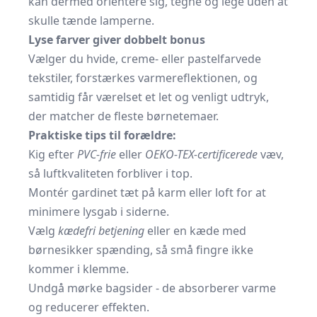
kan dermed orientere sig, tegne og lege uden at
skulle tænde lamperne.
Lyse farver giver dobbelt bonus
Vælger du hvide, creme- eller pastelfarvede
tekstiler, forstærkes varme­­reflektionen, og
samtidig får værelset et let og venligt udtryk,
der matcher de fleste børnetemaer.
Praktiske tips til forældre:
Kig efter
PVC-frie
eller
OEKO-TEX-certificerede
væv,
så luftkvaliteten forbliver i top.
Montér gardinet tæt på karm eller loft for at
minimere lysgab i siderne.
Vælg
kædefri betjening
eller en kæde med
børnesikker spænding, så små fingre ikke
kommer i klemme.
Undgå mørke bagsider - de absorberer varme
og reducerer effekten.