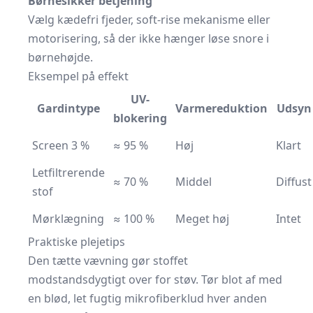
Børnesikker betjening
Vælg kædefri fjeder, soft-rise mekanisme eller
motorisering, så der ikke hænger løse snore i
børnehøjde.
Eksempel på effekt
UV-
Gardintype
Varmereduktion
Udsyn
blokering
Screen 3 %
≈ 95 %
Høj
Klart
Letfiltrerende
≈ 70 %
Middel
Diffust
stof
Mørklægning
≈ 100 %
Meget høj
Intet
Praktiske plejetips
Den tætte vævning gør stoffet
modstandsdygtigt over for støv. Tør blot af med
en blød, let fugtig mikrofiberklud hver anden