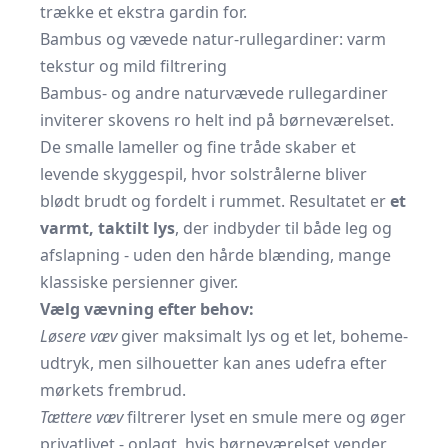
trække et ekstra gardin for.
Bambus og vævede natur-rullegardiner: varm
tekstur og mild filtrering
Bambus- og andre naturvævede rullegardiner
inviterer skovens ro helt ind på børneværelset.
De smalle lameller og fine tråde skaber et
levende skyggespil, hvor solstrålerne bliver
blødt brudt og fordelt i rummet. Resultatet er
et
varmt, taktilt lys
, der indbyder til både leg og
afslapning - uden den hårde blænding, mange
klassiske persienner giver.
Vælg vævning efter behov:
Løsere væv
giver maksimalt lys og et let, boheme-
udtryk, men silhouetter kan anes udefra efter
mørkets frembrud.
Tættere væv
filtrerer lyset en smule mere og øger
privatlivet - oplagt, hvis børneværelset vender