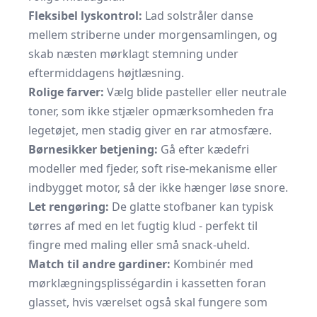
Fleksibel lyskontrol:
Lad solstråler danse
mellem striberne under morgensamlingen, og
skab næsten mørklagt stemning under
eftermiddagens højtlæsning.
Rolige farver:
Vælg blide pasteller eller neutrale
toner, som ikke stjæler opmærksomheden fra
legetøjet, men stadig giver en rar atmosfære.
Børnesikker betjening:
Gå efter kædefri
modeller med fjeder, soft rise-mekanisme eller
indbygget motor, så der ikke hænger løse snore.
Let rengøring:
De glatte stofbaner kan typisk
tørres af med en let fugtig klud - perfekt til
fingre med maling eller små snack-uheld.
Match til andre gardiner:
Kombinér med
mørklægningsplisségardin i kassetten foran
glasset, hvis værelset også skal fungere som