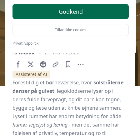
Godkend
Tillad ikke cookies
Privatlivspolitik
Af
Kid.dk
21. marts 2026
Assisteret af AI
Forestil dig et børneværelse, hvor
solstrålerne
danser på gulvet
, legoklodserne lyser op i
deres fulde farvepragt, og dit barn kan tegne,
bygge og læse uden at knibe øjnene sammen.
Lyset i rummet har enorm betydning for både
humør, legelyst og læring
- men det samme har
følelsen af privatliv, temperatur og ro til