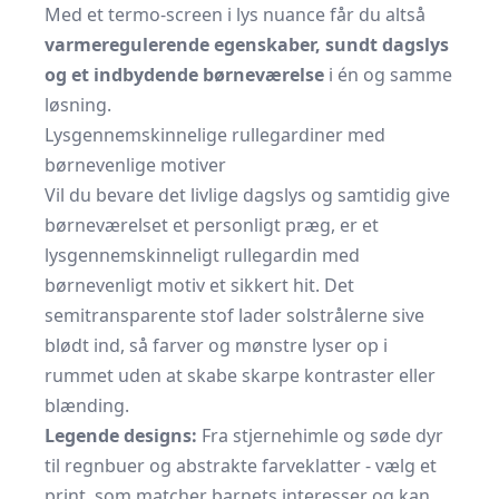
Med et termo-screen i lys nuance får du altså
varmeregulerende egenskaber, sundt dagslys
og et indbydende børneværelse
i én og samme
løsning.
Lysgennemskinnelige rullegardiner med
børnevenlige motiver
Vil du bevare det livlige dagslys og samtidig give
børneværelset et personligt præg, er et
lysgennemskinneligt rullegardin med
børnevenligt motiv et sikkert hit. Det
semitransparente stof lader solstrålerne sive
blødt ind, så farver og mønstre lyser op i
rummet uden at skabe skarpe kontraster eller
blænding.
Legende designs:
Fra stjernehimle og søde dyr
til regnbuer og abstrakte farveklatter - vælg et
print, som matcher barnets interesser og kan