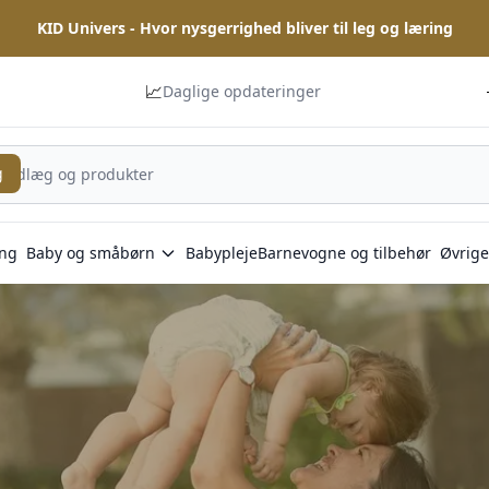
KID Univers - Hvor nysgerrighed bliver til leg og læring
📈
Daglige opdateringer
g
ng
Baby og småbørn
Babypleje
Barnevogne og tilbehør
Øvrige