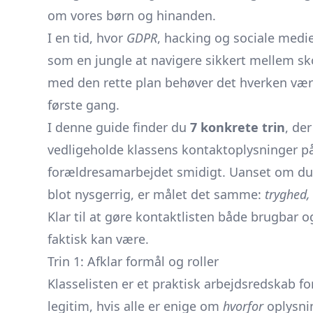
om vores børn og hinanden.
I en tid, hvor
GDPR
, hacking og sociale medi
som en jungle at navigere sikkert mellem sko
med den rette plan behøver det hverken være
første gang.
I denne guide finder du
7 konkrete trin
, der
vedligeholde klassens kontaktoplysninger p
forældresamarbejdet smidigt. Uanset om du
blot nysgerrig, er målet det samme:
tryghed,
Klar til at gøre kontaktlisten både brugbar o
faktisk kan være.
Trin 1: Afklar formål og roller
Klasselisten er et praktisk arbejdsredskab f
legitim, hvis alle er enige om
hvorfor
oplysni