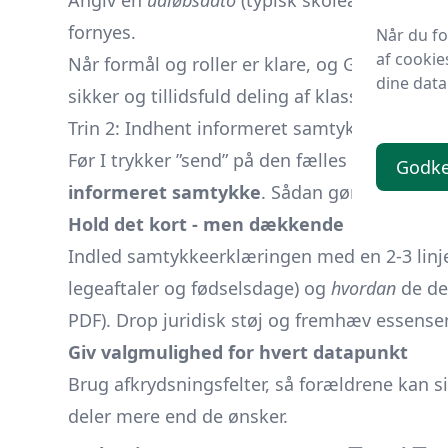
Angiv en
udløbsdato
(typisk skoleårets afslut
fornyes.
Når du f
af cookie
Når formål og roller er klare, og GDPR-ram
dine data
sikker og tillidsfuld deling af klassens konta
Trin 2: Indhent informeret samtykke fra alle
Før I trykker ”send” på den fælles klasseliste
Godk
informeret samtykke
. Sådan gør I:
Hold det kort - men dækkende
Indled samtykkeerklæringen med en 2-3 linje
legeaftaler og fødselsdage) og
hvordan
de de
PDF). Drop juridisk støj og fremhæv essense
Giv valgmulighed for hvert datapunkt
Brug afkrydsningsfelter, så forældrene kan sig
deler mere end de ønsker.