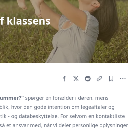
af klassens
nnummer?”
spørger en forælder i døren, mens
jeblik, hvor den gode intention om legeaftaler og
ik - og databeskyttelse. For selvom en kontaktliste
å et ansvar med, når vi deler personlige oplysninger