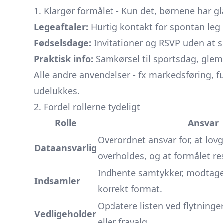
1. Klargør formålet - Kun det, børnene har g
Legeaftaler:
Hurtig kontakt for spontan leg 
Fødselsdage:
Invitationer og RSVP uden at s
Praktisk info:
Samkørsel til sportsdag, glem
Alle andre anvendelser - fx markedsføring, fu
udelukkes.
2. Fordel rollerne tydeligt
Rolle
Ansvar
Overordnet ansvar for, at lov
Dataansvarlig
overholdes, og at formålet re
Indhente samtykker, modtage
Indsamler
korrekt format.
Opdatere listen ved flytninge
Vedligeholder
eller fravalg.