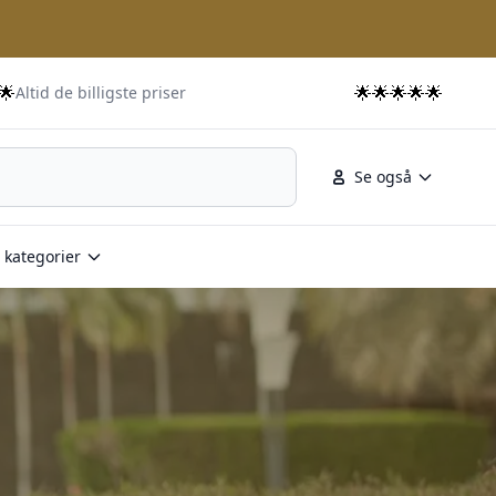
🌟
🌟🌟🌟🌟🌟
Altid de billigste priser
Se også
 kategorier