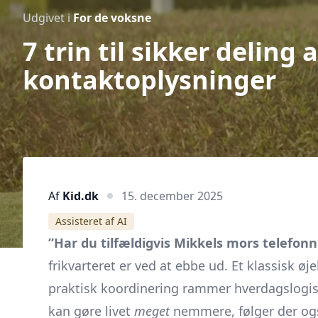
Udgivet i
For de voksne
7 trin til sikker deling 
kontaktoplysninger
Af
Kid.dk
15. december 2025
Assisteret af AI
”Har du tilfældigvis Mikkels mors telefo
frikvarteret er ved at ebbe ud. Et klassisk ø
praktisk koordinering rammer hverdagslogist
kan gøre livet
meget
nemmere, følger der ogs