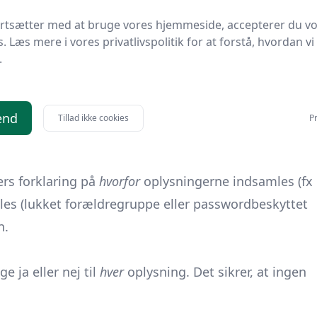
ning), hvorefter listen automatisk slettes eller
ortsætter med at bruge vores hjemmeside, accepterer du v
s. Læs mere i vores privatlivspolitik for at forstå, hvordan vi
men er kommunikeret, er fundamentet lagt for en
.
ktoplysninger.
 forældre
, skal alle forældre have givet
frivilligt, specifikt og
end
Tillad ikke cookies
Pr
rs forklaring på
hvorfor
oplysningerne indsamles (fx
les (lukket forældregruppe eller passwordbeskyttet
n.
e ja eller nej til
hver
oplysning. Det sikrer, at ingen