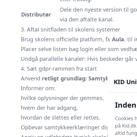
Dele den nyeste version til 
Distributør
via den aftalte kanal.
3. Aftal snitfladen til skolens systemer
Brug skolens officielle platform, fx
Aula
, til
i
Placer selve listen bag login eller som vedhæf
Undgå parallelle kanaler: Hvis beskeder går v
4. Sæt gdpr-rammen fra start
Anvend
retligt grundlag: Samtykke
. Ingen 
KID Uni
Informer om:
hvilke oplysninger der gemmes,
Inden 
hvem der har adgang,
hvordan de slettes eller rettes.
Cookies h
på Kid.dk
Opbevar samtykkeerklæringer digitalt eller
altid fun