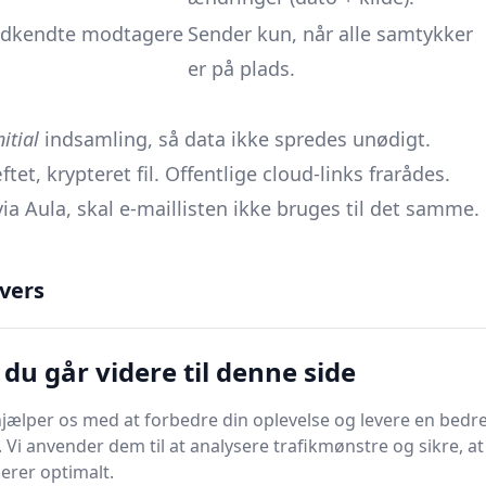
godkendte modtagere
Sender kun, når alle samtykker
er på plads.
nitial
indsamling, så data ikke spredes unødigt.
tet, krypteret fil. Offentlige cloud-links frarådes.
ia Aula, skal e-maillisten ikke bruges til det samme.
samtykke = ingen data på listen.
vers
du går videre til denne side
jælper os med at forbedre din oplevelse og levere en bedre
. Vi anvender dem til at analysere trafikmønstre og sikre, at
 på papir sammen med klasselisten.
gerer optimalt.