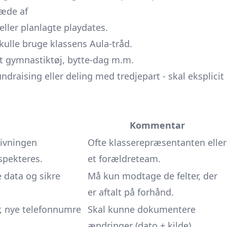
læde af
eller planlagte playdates.
kulle bruge klassens Aula-tråd.
t gymnastiktøj, bytte-dag m.m.
ndraising eller deling med tredjepart - skal eksplicit
Kommentar
givningen
Ofte klasserepræsentanten eller
spekteres.
et forældreteam.
 data og sikre
Må kun modtage de felter, der
er aftalt på forhånd.
r, nye telefonnumre
Skal kunne dokumentere
ændringer (dato + kilde).