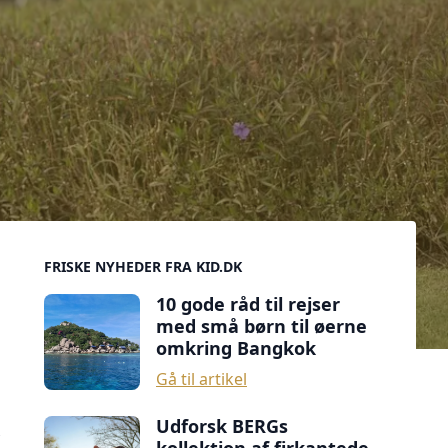
Sidebar
FRISKE NYHEDER FRA KID.DK
10 gode råd til rejser
med små børn til øerne
omkring Bangkok
Gå til artikel
Udforsk BERGs