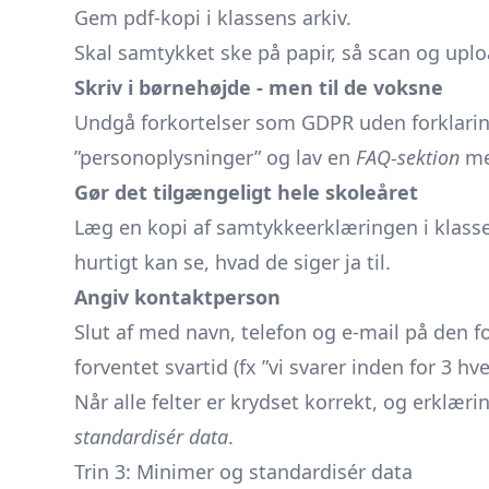
Gem pdf-kopi i klassens arkiv.
Skal samtykket ske på papir, så scan og uploa
Skriv i børnehøjde - men til de voksne
Undgå forkortelser som GDPR uden forklaring
”personoplysninger” og lav en
FAQ-sektion
me
Gør det tilgængeligt hele skoleåret
Læg en kopi af samtykkeerklæringen i klas
hurtigt kan se, hvad de siger ja til.
Angiv kontaktperson
Slut af med navn, telefon og e-mail på den fo
forventet svartid (fx ”vi svarer inden for 3 hv
Når alle felter er krydset korrekt, og erklærin
standardisér data
.
Trin 3: Minimer og standardisér data