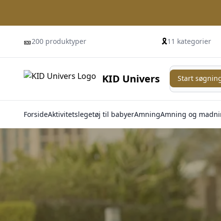
🎫
🎗️
200 produktyper
11 kategorier
Start søgning
KID Univers
Start søgnin
Forside
Aktivitetslegetøj til babyer
Amning
Amning og madni