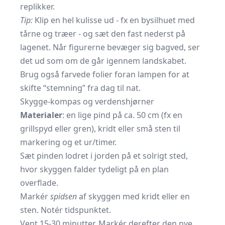
replikker.
Tip:
Klip en hel kulisse ud - fx en bysilhuet med
tårne og træer - og sæt den fast nederst på
lagenet. Når figurerne bevæger sig bagved, ser
det ud som om de går igennem landskabet.
Brug også farvede folier foran lampen for at
skifte “stemning” fra dag til nat.
Skygge-kompas og verdenshjørner
Materialer
: en lige pind på ca. 50 cm (fx en
grillspyd eller gren), kridt eller små sten til
markering og et ur/timer.
Sæt pinden lodret i jorden på et solrigt sted,
hvor skyggen falder tydeligt på en plan
overflade.
Markér
spidsen
af skyggen med kridt eller en
sten. Notér tidspunktet.
Vent 15-30 minutter. Markér derefter den nye