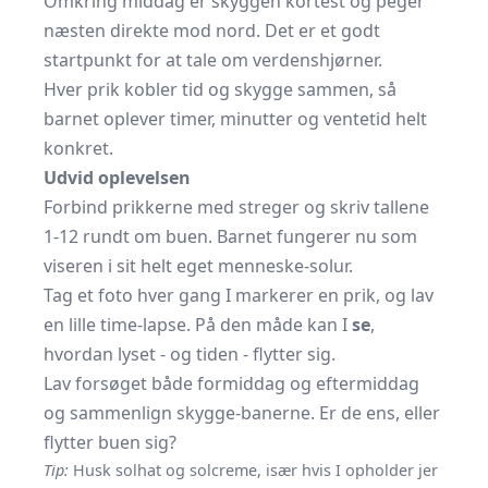
Omkring middag er skyggen kortest og peger
næsten direkte mod nord. Det er et godt
startpunkt for at tale om verdenshjørner.
Hver prik kobler tid og skygge sammen, så
barnet oplever timer, minutter og ventetid helt
konkret.
Udvid oplevelsen
Forbind prikkerne med streger og skriv tallene
1-12 rundt om buen. Barnet fungerer nu som
viseren i sit helt eget menneske-solur.
Tag et foto hver gang I markerer en prik, og lav
en lille time-lapse. På den måde kan I
se
,
hvordan lyset - og tiden - flytter sig.
Lav forsøget både formiddag og eftermiddag
og sammenlign skygge-banerne. Er de ens, eller
flytter buen sig?
Tip:
Husk solhat og solcreme, især hvis I opholder jer