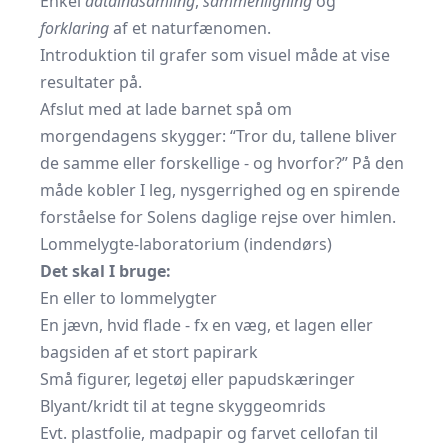
Enkel
dataindsamling
,
sammenligning
og
forklaring
af et naturfænomen.
Introduktion til grafer som visuel måde at vise
resultater på.
Afslut med at lade barnet spå om
morgendagens skygger: “Tror du, tallene bliver
de samme eller forskellige - og hvorfor?” På den
måde kobler I leg, nysgerrighed og en spirende
forståelse for Solens daglige rejse over himlen.
Lommelygte-laboratorium (indendørs)
Det skal I bruge:
En eller to lommelygter
En jævn, hvid flade - fx en væg, et lagen eller
bagsiden af et stort papirark
Små figurer, legetøj eller papudskæringer
Blyant/kridt til at tegne skyggeomrids
Evt. plastfolie, madpapir og farvet cellofan til