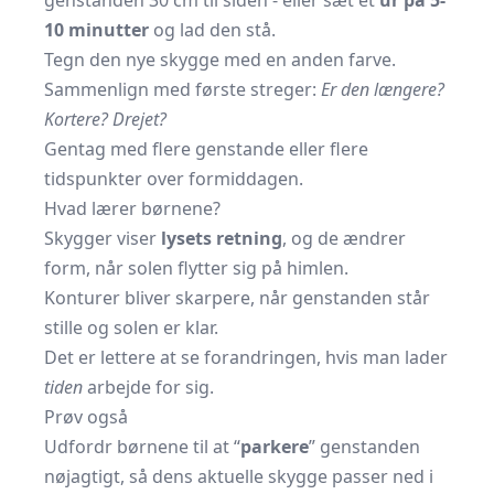
genstanden 30 cm til siden - eller sæt et
ur på 5-
10 minutter
og lad den stå.
Tegn den nye skygge med en anden farve.
Sammenlign med første streger:
Er den længere?
Kortere? Drejet?
Gentag med flere genstande eller flere
tidspunkter over formiddagen.
Hvad lærer børnene?
Skygger viser
lysets retning
, og de ændrer
form, når solen flytter sig på himlen.
Konturer bliver skarpere, når genstanden står
stille og solen er klar.
Det er lettere at se forandringen, hvis man lader
tiden
arbejde for sig.
Prøv også
Udfordr børnene til at “
parkere
” genstanden
nøjagtigt, så dens aktuelle skygge passer ned i