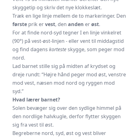
skyggetip og skriv det nye klokkeslæt.
Træk en lige linje mellem de to markeringer. Den
første
prik er
vest
, den
anden
er
øst
.
For at finde nord-syd tegner I en linje vinkelret
(90°) på vest-øst-linjen - eller vent til middagstid
og find dagens
korteste
skygge, som peger mod
nord.
Lad barnet stille sig på midten af krydset og
dreje rundt: “Højre hånd peger mod øst, venstre
mod vest, næsen mod nord og ryggen mod
syd.”
Hvad lærer barnet?
Solen bevæger sig over den sydlige himmel på
den nordlige halvkugle, derfor flytter skyggen
sig fra vest til øst.
Begreberne nord, syd, øst og vest bliver