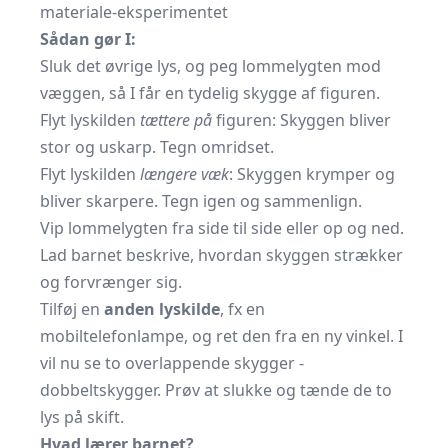
materiale-eksperimentet
Sådan gør I:
Sluk det øvrige lys, og peg lommelygten mod
væggen, så I får en tydelig skygge af figuren.
Flyt lyskilden
tættere på
figuren: Skyggen bliver
stor og uskarp. Tegn omridset.
Flyt lyskilden
længere væk
: Skyggen krymper og
bliver skarpere. Tegn igen og sammenlign.
Vip lommelygten fra side til side eller op og ned.
Lad barnet beskrive, hvordan skyggen strækker
og forvrænger sig.
Tilføj en
anden lyskilde
, fx en
mobiltelefonlampe, og ret den fra en ny vinkel. I
vil nu se to overlappende skygger -
dobbeltskygger. Prøv at slukke og tænde de to
lys på skift.
Hvad lærer barnet?