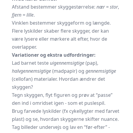
Afstand bestemmer skygge­størrelse:
nær = stor
,
fjern = lille
.
Vinklen bestemmer skygge­form og længde.
Flere lyskilder skaber flere skygger, der kan
være lysere eller mørkere alt efter, hvor de
overlapper.
Variationer og ekstra udfordringer:
Lad barnet teste
uigennemsigtige
(pap),
halvgennemsigtige
(madpapir) og
gennemsigtige
(cellofan) materialer. Hvordan ændrer det
skyggen?
Tegn skyggen, flyt figuren og prøv at “passe”
den ind i omridset igen - som et puslespil.
Brug farvede lyskilder (fx cykellygter med farvet
plast) og se, hvordan skyggerne skifter nuance.
Tag billeder undervejs og lav en “før-efter” ­