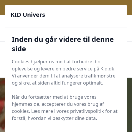
KID Univers - Hvor nysgerrighed bliver til leg og læring
KID Univers
🎫
🎗️
📈
200 produktyper
11 kategorier
Daglige opdateringer
🌟
🌟🌟🌟🌟🌟
Altid de billigste priser
Inden du går videre til denne
side
KID Univers
Men
Start søgning
Cookies hjælper os med at forbedre din
Start søgning
oplevelse og levere en bedre service på Kid.dk.
Vi anvender dem til at analysere trafikmønstre
og sikre, at siden altid fungerer optimalt.
Når du fortsætter med at bruge vores
hjemmeside, accepterer du vores brug af
Udgivet i
Leg og Læring
cookies. Læs mere i vores privatlivspolitik for at
8 skyggeleger, der forklarer sol og
forstå, hvordan vi beskytter dine data.
skygge (5-8 år)