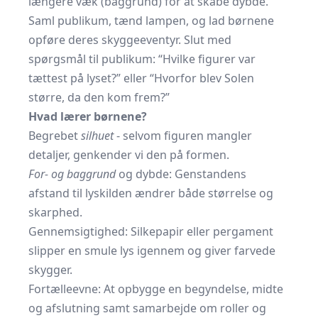
længere væk (baggrund) for at skabe dybde.
Saml publikum, tænd lampen, og lad børnene
opføre deres skyggeeventyr. Slut med
spørgsmål til publikum: “Hvilke figurer var
tættest på lyset?” eller “Hvorfor blev Solen
større, da den kom frem?”
Hvad lærer børnene?
Begrebet
silhuet
- selvom figuren mangler
detaljer, genkender vi den på formen.
For- og baggrund
og dybde: Genstandens
afstand til lyskilden ændrer både størrelse og
skarphed.
Gennemsigtighed: Silkepapir eller pergament
slipper en smule lys igennem og giver farvede
skygger.
Fortælleevne: At opbygge en begyndelse, midte
og afslutning samt samarbejde om roller og