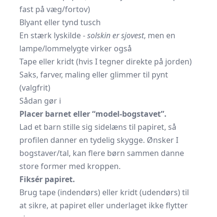
fast på væg/fortov)
Blyant eller tynd tusch
En stærk lyskilde -
solskin er sjovest
, men en
lampe/lommelygte virker også
Tape eller kridt (hvis I tegner direkte på jorden)
Saks, farver, maling eller glimmer til pynt
(valgfrit)
Sådan gør i
Placer barnet eller “model-bogstavet”.
Lad et barn stille sig sidelæns til papiret, så
profilen danner en tydelig skygge. Ønsker I
bogstaver/tal, kan flere børn sammen danne
store former med kroppen.
Fiksér papiret.
Brug tape (indendørs) eller kridt (udendørs) til
at sikre, at papiret eller underlaget ikke flytter