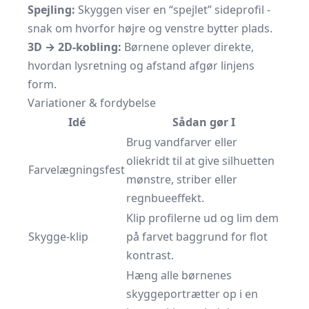
Spejling:
Skyggen viser en “spejlet” sideprofil -
snak om hvorfor højre og venstre bytter plads.
3D → 2D-kobling:
Børnene oplever direkte,
hvordan lysretning og afstand afgør linjens
form.
Variationer & fordybelse
Idé
Sådan gør I
Brug vandfarver eller
oliekridt til at give silhuetten
Farvelægningsfest
mønstre, striber eller
regnbueeffekt.
Klip profilerne ud og lim dem
Skygge-klip
på farvet baggrund for flot
kontrast.
Hæng alle børnenes
skyggeportrætter op i en