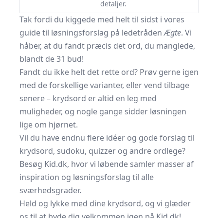
detaljer.
Tak fordi du kiggede med helt til sidst i vores
guide til løsningsforslag på ledetråden
Ægte
. Vi
håber, at du fandt præcis det ord, du manglede,
blandt de 31 bud!
Fandt du ikke helt det rette ord? Prøv gerne igen
med de forskellige varianter, eller vend tilbage
senere – krydsord er altid en leg med
muligheder, og nogle gange sidder løsningen
lige om hjørnet.
Vil du have endnu flere idéer og gode forslag til
krydsord, sudoku, quizzer og andre ordlege?
Besøg Kid.dk, hvor vi løbende samler masser af
inspiration og løsningsforslag til alle
sværhedsgrader.
Held og lykke med dine krydsord, og vi glæder
os til at byde dig velkommen igen på Kid.dk!