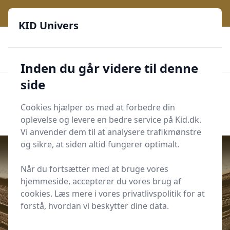
KID Univers - Hvor nysgerrighed bliver til leg og læring
KID Univers
🎫
🎗️
📈
200 produktyper
11 kategorier
Daglige opdateringer
🌟
🌟🌟🌟🌟🌟
Altid de billigste priser
Inden du går videre til denne
side
KID Univers
Men
Start søgning
Cookies hjælper os med at forbedre din
Start søgning
oplevelse og levere en bedre service på Kid.dk.
Vi anvender dem til at analysere trafikmønstre
og sikre, at siden altid fungerer optimalt.
Når du fortsætter med at bruge vores
hjemmeside, accepterer du vores brug af
Udgivet i
For de voksne
cookies. Læs mere i vores privatlivspolitik for at
Ægte Krydsord
forstå, hvordan vi beskytter dine data.