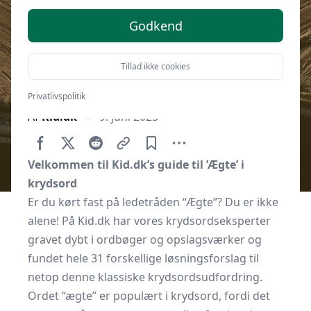
Godkend
Tillad ikke cookies
Privatlivspolitik
Af
Kid.dk
9. juni 2025
Velkommen til Kid.dk’s guide til ’Ægte’ i
krydsord
Er du kørt fast på ledetråden “Ægte”? Du er ikke
alene! På Kid.dk har vores krydsordseksperter
gravet dybt i ordbøger og opslagsværker og
fundet hele 31 forskellige løsningsforslag til
netop denne klassiske krydsordsudfordring.
Ordet “ægte” er populært i krydsord, fordi det