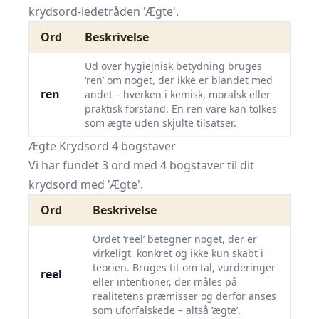
krydsord-ledetråden 'Ægte'.
Ord
Beskrivelse
Ud over hygiejnisk betydning bruges
‘ren’ om noget, der ikke er blandet med
ren
andet – hverken i kemisk, moralsk eller
praktisk forstand. En ren vare kan tolkes
som ægte uden skjulte tilsatser.
Ægte Krydsord 4 bogstaver
Vi har fundet 3 ord med 4 bogstaver til dit
krydsord med 'Ægte'.
Ord
Beskrivelse
Ordet ‘reel’ betegner noget, der er
virkeligt, konkret og ikke kun skabt i
teorien. Bruges tit om tal, vurderinger
reel
eller intentioner, der måles på
realitetens præmisser og derfor anses
som uforfalskede – altså ’ægte’.