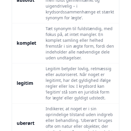
absolut
men fuldt gennemtænkt og
uigendrivelig – i
krydsordssammenhænge et stærkt
synonym for ‘ægte’.
Tæt synonym til fuldstændig, med
fokus på, at intet mangler. En
komplet samling eller helhed
komplet
fremstår i sin ægte form, fordi den
indeholder alle nødvendige dele
uden undtagelser.
Legitim betyder lovlig, retmæssig
eller autoriseret. Når noget er
legitimt, har det gyldighed ifølge
legitim
regler eller lov. I krydsord kan
‘legitim’ stå som en juridisk form
for ‘ægte’ eller gyldigt udstedt.
Indikerer, at noget er i sin
oprindelige tilstand uden indgreb
eller behandling. ‘Uberørt’ bruges
uberørt
ofte om natur eller objekter, der