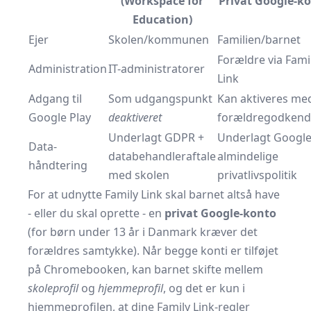
(Workspace for
Privat Google-k
Education)
Ejer
Skolen/kommunen
Familien/barnet
Forældre via Fami
Administration
IT-administratorer
Link
Adgang til
Som udgangspunkt
Kan aktiveres me
Google Play
deaktiveret
forældregodkend
Underlagt GDPR +
Underlagt Googl
Data-
databehandleraftale
almindelige
håndtering
med skolen
privatlivspolitik
For at udnytte Family Link skal barnet altså have
- eller du skal oprette - en
privat Google-konto
(for børn under 13 år i Danmark kræver det
forældres samtykke). Når begge konti er tilføjet
på Chromebooken, kan barnet skifte mellem
skoleprofil
og
hjemmeprofil
, og det er kun i
hjemmeprofilen, at dine Family Link-regler