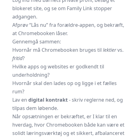
Log ind med barnets private profil, besøg et
blokeret site, og se om Family Link stopper
adgangen.
Afprøv “Lås nu” fra forældre-appen, og bekræft,
at Chromebooken låser.
Gennemgå sammen:
Hvornår må Chromebooken bruges til
lektier
vs.
fritid
?
Hvilke apps og websites er godkendt til
underholdning?
Hvornår skal den lades op og ligge i et fælles
rum?
Lav en
digital kontrakt
- skriv reglerne ned, og
tilpas dem løbende.
Når opsætningen er bekræftet, er I klar til en
hverdag, hvor Chromebooken både kan være et
solidt læringsværktøj og et sikkert, afbalanceret