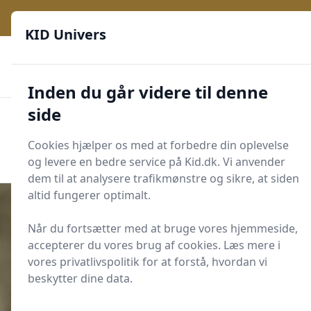
KID Univers - Hvor nysgerrighed bliver til leg og læring
KID Univers
🎫
🎗️
📈
200 produktyper
11 kategorier
Daglige opdateringer
🌟
🌟🌟🌟🌟🌟
Altid de billigste priser
Inden du går videre til denne
side
KID Univers
Men
Start søgning
Cookies hjælper os med at forbedre din oplevelse
Start søgning
og levere en bedre service på Kid.dk. Vi anvender
dem til at analysere trafikmønstre og sikre, at siden
altid fungerer optimalt.
Når du fortsætter med at bruge vores hjemmeside,
accepterer du vores brug af cookies. Læs mere i
Udgivet i
For de voksne
vores privatlivspolitik for at forstå, hvordan vi
Chromebook i skolen:
beskytter dine data.
Forældrestyring med Family Link