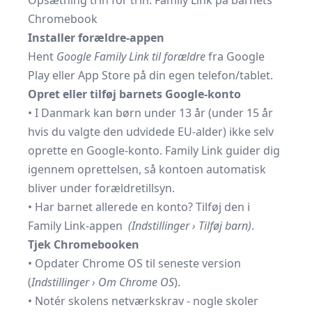
Opsætning trin for trin: Family Link på barnets
Chromebook
Installer forældre-appen
Hent
Google Family Link til forældre
fra
Google
Play
eller
App Store
på din egen telefon/tablet.
Opret eller tilføj barnets Google-konto
• I Danmark kan børn under 13 år (under 15 år
hvis du valgte den udvidede EU-alder) ikke selv
oprette en Google-konto. Family Link guider dig
igennem oprettelsen, så kontoen automatisk
bliver under forældretillsyn.
• Har barnet allerede en konto? Tilføj den i
Family Link-appen
(Indstillinger › Tilføj barn)
.
Tjek Chromebooken
• Opdater Chrome OS til seneste version
(
Indstillinger › Om Chrome OS
).
• Notér skolens netværkskrav - nogle skoler