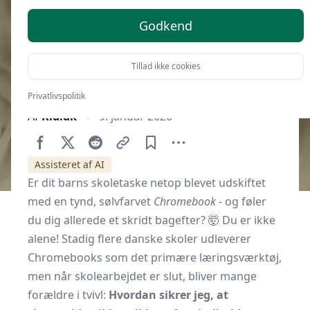
Godkend
Tillad ikke cookies
Privatlivspolitik
Af
Kid.dk
9. januar 2026
Assisteret af AI
Er dit barns
skoletaske
netop blevet udskiftet
med en tynd, sølvfarvet
Chromebook
- og føler
du dig allerede et skridt bagefter? 🤯 Du er ikke
alene! Stadig flere danske skoler udleverer
Chromebooks som det primære læringsværktøj,
men når skolearbejdet er slut, bliver mange
forældre i tvivl:
Hvordan sikrer jeg, at