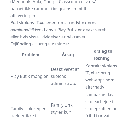
(Meebook, Aula, Google Classroom osv.), så
barnet ikke rammer tidsgrænsen midt i
afleveringen.
Bed skolens IT-vejleder om at uddybe deres
admin-politikker
- fx hvis Play Butik er deaktiveret,
eller hvis visse udvidelser er påkrævet.
Fejlfinding - Hurtige løsninger
Forslag til
Problem
Årsag
løsning
Kontakt skolen
Deaktiveret af
IT, eller brug
Play Butik mangler
skolens
web-apps som
administrator
alternativ
Lad barnet lave
skolearbejde i
Family Link
Family Link-regler
skoleprofilen o
styrer kun
gælder ikke i
fritid i privat