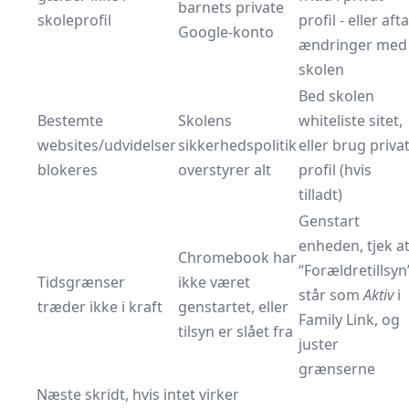
barnets private
skoleprofil
profil - eller afta
Google-konto
ændringer med
skolen
Bed skolen
Bestemte
Skolens
whiteliste sitet,
websites/udvidelser
sikkerhedspolitik
eller brug priva
blokeres
overstyrer alt
profil (hvis
tilladt)
Genstart
enheden, tjek a
Chromebook har
“Forældretillsyn
Tidsgrænser
ikke været
står som
Aktiv
i
træder ikke i kraft
genstartet, eller
Family Link, og
tilsyn er slået fra
juster
grænserne
Næste skridt, hvis intet virker