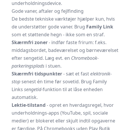
underholdningsdevice.
Gode vaner, aftaler og fejlfinding
De bedste tekniske værktøjer hjælper kun, hvis
de understøtter gode vaner. Brug
Family Link
som et støttende hegn - ikke som en straf.
Skærmfri zoner
- indfør faste frirum: f.eks.
middagsbordet, badeværelset og børneværelset
efter sengetid. Læg evt. en
Chromebook-
parkeringsplads
i stuen.
Skærmfri tidspunkter
- sæt et fast
elektronik-
stop
senest én time før sovetid. Brug Family
Links
sengetid
-funktion til at låse enheden
automatisk.
Lektie-tilstand
- opret en hverdagsregel, hvor
underholdnings-apps (YouTube, spil, sociale
medier) er blokeret eller skjult indtil opgaverne
er færdige. På Chromebooks uden Play Butik