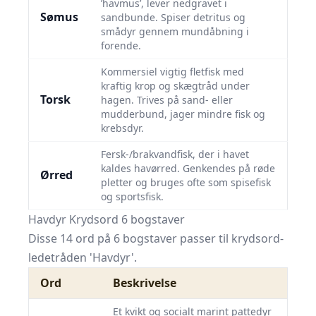
’havmus’, lever nedgravet i
Sømus
sandbunde. Spiser detritus og
smådyr gennem mundåbning i
forende.
Kommersiel vigtig fletfisk med
kraftig krop og skægtråd under
Torsk
hagen. Trives på sand- eller
mudderbund, jager mindre fisk og
krebsdyr.
Fersk-/brakvandfisk, der i havet
kaldes havørred. Genkendes på røde
Ørred
pletter og bruges ofte som spisefisk
og sportsfisk.
Havdyr Krydsord 6 bogstaver
Disse 14 ord på 6 bogstaver passer til krydsord-
ledetråden 'Havdyr'.
Ord
Beskrivelse
Et kvikt og socialt marint pattedyr