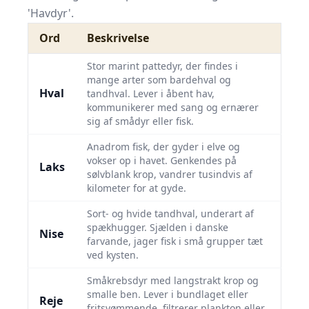
'Havdyr'.
Ord
Beskrivelse
Stor marint pattedyr, der findes i
mange arter som bardehval og
Hval
tandhval. Lever i åbent hav,
kommunikerer med sang og ernærer
sig af smådyr eller fisk.
Anadrom fisk, der gyder i elve og
vokser op i havet. Genkendes på
Laks
sølvblank krop, vandrer tusindvis af
kilometer for at gyde.
Sort- og hvide tandhval, underart af
spækhugger. Sjælden i danske
Nise
farvande, jager fisk i små grupper tæt
ved kysten.
Småkrebsdyr med langstrakt krop og
smalle ben. Lever i bundlaget eller
Reje
fritsvømmende, filtrerer plankton eller