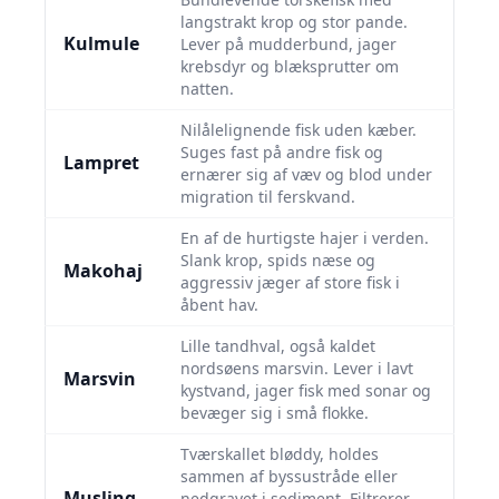
langstrakt krop og stor pande.
Kulmule
Lever på mudderbund, jager
krebsdyr og blæksprutter om
natten.
Nilålelignende fisk uden kæber.
Suges fast på andre fisk og
Lampret
ernærer sig af væv og blod under
migration til ferskvand.
En af de hurtigste hajer i verden.
Slank krop, spids næse og
Makohaj
aggressiv jæger af store fisk i
åbent hav.
Lille tandhval, også kaldet
nordsøens marsvin. Lever i lavt
Marsvin
kystvand, jager fisk med sonar og
bevæger sig i små flokke.
Tværskallet bløddy, holdes
sammen af byssustråde eller
Musling
nedgravet i sediment. Filtrerer