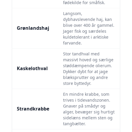
fødekilde for småfisk.
Langsom,
dybhavslevende haj, kan
blive over 400 år gammel.
Grønlandshaj
Jager fisk og særdeles
kuldetolerant i arktiske
farvande.
Stor tandhval med
massivt hoved og særlige
støddæmpende olierum.
Kaskelothval
Dykker dybt for at jage
blæksprutter og andre
store byttedyr.
En mindre krabbe, som
trives i tidevandszonen.
Gnaver på smådyr og
Strandkrabbe
alger, bevæger sig hurtigt
sidelæns mellem sten og
tangbælter.