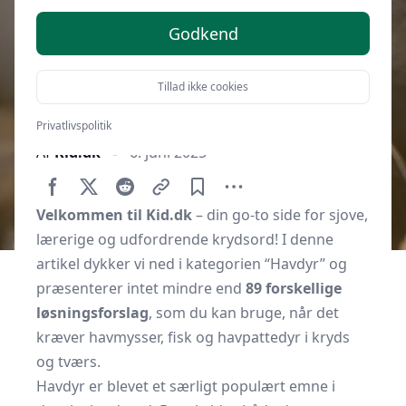
Godkend
Tillad ikke cookies
Privatlivspolitik
Af
Kid.dk
6. juni 2025
Velkommen til Kid.dk
– din go-to side for sjove,
lærerige og udfordrende krydsord! I denne
artikel dykker vi ned i kategorien “Havdyr” og
præsenterer intet mindre end
89 forskellige
løsningsforslag
, som du kan bruge, når det
kræver havmysser, fisk og havpattedyr i kryds
og tværs.
Havdyr er blevet et særligt populært emne i