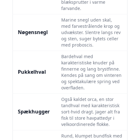
blæksprutter i varme
farvande.
Marine snegl uden skal,
med farvestrålende krop og
Nøgensnegl
udvækster. Slentre langs rev
og sten, suger bytets celler
med proboscis.
Bardehval med
karakteristiske knuder på
finnerne og lang brystfinne.
Pukkelhval
Kendes på sang om vinteren
og spektakulære spring ved
overfladen.
Også kaldet orca, en stor
tandhval med karakteristisk
Spækhugger
sort-hvid dragt. Jager alt fra
fisk til store havpattedyr i
velkoordinerede flokke.
Rund, klumpet bundfisk med