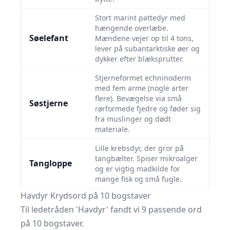
Stort marint pattedyr med
hængende overlæbe.
Søelefant
Mændene vejer op til 4 tons,
lever på subantarktiske øer og
dykker efter blæksprutter.
Stjerneformet echninoderm
med fem arme (nogle arter
flere). Bevægelse via små
Søstjerne
rørformede fjedre og føder sig
fra muslinger og dødt
materiale.
Lille krebsdyr, der gror på
tangbælter. Spiser mikroalger
Tangloppe
og er vigtig madkilde for
mange fisk og små fugle.
Havdyr Krydsord på 10 bogstaver
Til ledetråden 'Havdyr' fandt vi 9 passende ord
på 10 bogstaver.