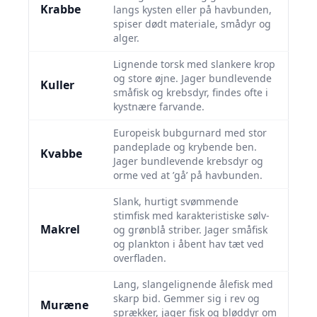
Krabbe
langs kysten eller på havbunden,
spiser dødt materiale, smådyr og
alger.
Lignende torsk med slankere krop
og store øjne. Jager bundlevende
Kuller
småfisk og krebsdyr, findes ofte i
kystnære farvande.
Europeisk bubgurnard med stor
pandeplade og krybende ben.
Kvabbe
Jager bundlevende krebsdyr og
orme ved at ’gå’ på havbunden.
Slank, hurtigt svømmende
stimfisk med karakteristiske sølv-
Makrel
og grønblå striber. Jager småfisk
og plankton i åbent hav tæt ved
overfladen.
Lang, slangelignende ålefisk med
skarp bid. Gemmer sig i rev og
Muræne
sprækker, jager fisk og bløddyr om