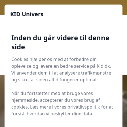
KID Univers - Hvor nysgerrighed bliver til leg og læring
KID Univers
🎫
🎗️
📈
200 produktyper
11 kategorier
Daglige opdateringer
🌟
🌟🌟🌟🌟🌟
Altid de billigste priser
Inden du går videre til denne
side
KID Univers
Men
Start søgning
Cookies hjælper os med at forbedre din
Start søgning
oplevelse og levere en bedre service på Kid.dk.
Vi anvender dem til at analysere trafikmønstre
og sikre, at siden altid fungerer optimalt.
Når du fortsætter med at bruge vores
hjemmeside, accepterer du vores brug af
Udgivet i
For de voksne
cookies. Læs mere i vores privatlivspolitik for at
Havdyr Krydsord
forstå, hvordan vi beskytter dine data.