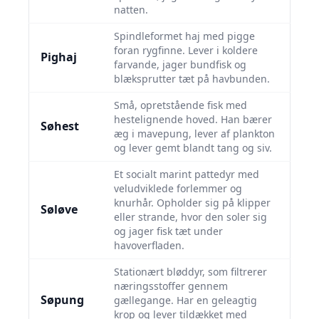
natten.
Spindle­formet haj med pigge
foran rygfinne. Lever i koldere
Pighaj
farvande, jager bundfisk og
blæksprutter tæt på havbunden.
Små, opretstående fisk med
hestelignende hoved. Han bærer
Søhest
æg i mavepung, lever af plankton
og lever gemt blandt tang og siv.
Et socialt marint pattedyr med
veludviklede forlemmer og
knurhår. Opholder sig på klipper
Søløve
eller strande, hvor den soler sig
og jager fisk tæt under
havoverfladen.
Stationært bløddyr, som filtrerer
næringsstoffer gennem
Søpung
gællegange. Har en geleagtig
krop og lever tildækket med