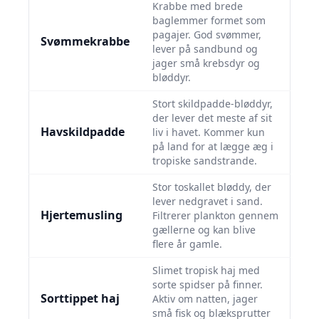
Krabbe med brede
baglemmer formet som
pagajer. God svømmer,
Svømmekrabbe
lever på sandbund og
jager små krebsdyr og
bløddyr.
Stort skildpadde‐bløddyr,
der lever det meste af sit
Havskildpadde
liv i havet. Kommer kun
på land for at lægge æg i
tropiske sandstrande.
Stor toskallet bløddy, der
lever nedgravet i sand.
Hjertemusling
Filtrerer plankton gennem
gællerne og kan blive
flere år gamle.
Slimet tropisk haj med
sorte spidser på finner.
Sorttippet haj
Aktiv om natten, jager
små fisk og blæksprutter