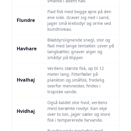
småfisk i åbent hav.
Flad fisk med begge øjne på den
ene side. Graver sig ned i sand,
Flundre
jager små krebsdyr og orme ved
bundniveau.
Bløddyrslignende snegl, stor og
flad med lange tentakler. Lever på
Havhare
tangbælter, gnaver alger og
smådyr på klipper.
Verdens største fisk, op til 12
meter lang. Filter­føder på
Hvalhaj
plankton og småfisk, fredelig
overfor mennesker, findes i
tropiske vande.
Også kaldet stor hvid, verdens
mest berømte rovdyr. Kan veje
Hvidhaj
over to ton, jager sæler og store
fisk i tempererede farvande.
Bundlevende torskefisk med