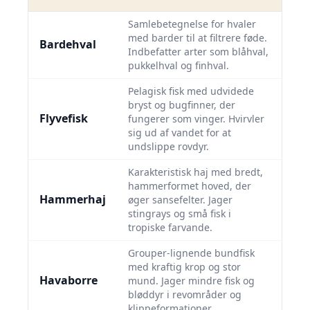
Samlebetegnelse for hvaler
med barder til at filtrere føde.
Bardehval
Indbefatter arter som blåhval,
pukkelhval og finhval.
Pelagisk fisk med udvidede
bryst­ og bugfinner, der
Flyvefisk
fungerer som vinger. Hvirvler
sig ud af vandet for at
undslippe rovdyr.
Karakteristisk haj med bredt,
hammerformet hoved, der
Hammerhaj
øger sansefelter. Jager
stingrays og små fisk i
tropiske farvande.
Grouper‐lignende bundfisk
med kraftig krop og stor
Havaborre
mund. Jager mindre fisk og
bløddyr i revområder og
klippeformationer.