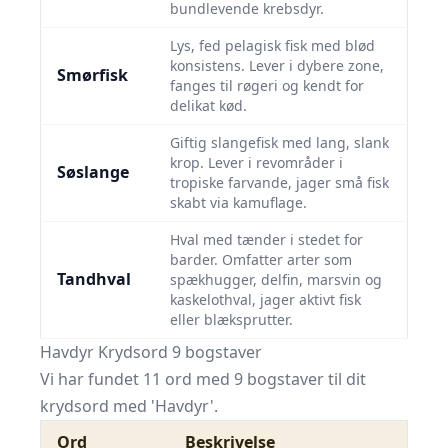
bundlevende krebsdyr.
Lys, fed pelagisk fisk med blød
konsistens. Lever i dybere zone,
Smørfisk
fanges til røgeri og kendt for
delikat kød.
Giftig slangefisk med lang, slank
krop. Le­ver i revområder i
Søslange
tropiske farvande, jager små fisk
skabt via kamuflage.
Hval med tænder i stedet for
barder. Omfatter arter som
Tandhval
spækhugger, delfin, marsvin og
kaskelothval, jager aktivt fisk
eller blæksprutter.
Havdyr Krydsord 9 bogstaver
Vi har fundet 11 ord med 9 bogstaver til dit
krydsord med 'Havdyr'.
Ord
Beskrivelse