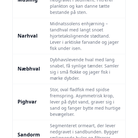
plankton og kan danne tætte
bestande på sten.
Midnatssolens enhjørning –
tandhval med langt snoet
Narhval
hjortetakslignende stødtand.
Lever i arktiske farvande og jager
fisk under isen.
Dybhavslevende hval med lang
snabel, få synlige tænder. Samler
Næbhval
sig i små flokke og jager fisk i
mørke dybder.
Stor, oval fladfisk med spidse
fremspring. Asymmetrisk krop,
Pighvar
lever på dybt vand, graver sig i
sand og fanger bytte med hurtige
bevægelser.
Segmenteret ormeart, der lever
nedgravet i sandbunden. Bygger
Sandorm
rørlignende huler og filtrerer