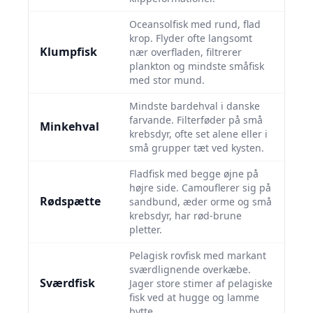
Oceansol­fisk med rund, flad
krop. Flyder ofte langsomt
Klumpfisk
nær overfladen, filtrerer
plankton og mindste småfisk
med stor mund.
Mindste bardehval i danske
farvande. Filterføder på små
Minkehval
krebsdyr, ofte set alene eller i
små grupper tæt ved kysten.
Fladfisk med begge øjne på
højre side. Camouflerer sig på
Rødspætte
sandbund, æder orme og små
krebsdyr, har rød-brune
pletter.
Pelagisk rovfisk med markant
sværdlignende overkæbe.
Sværdfisk
Jager store stimer af pelagiske
fisk ved at hugge og lamme
bytte.