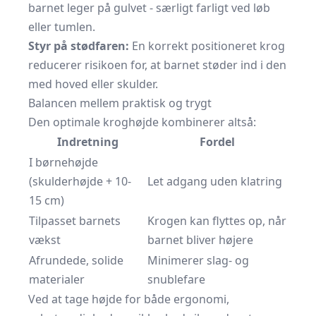
barnet leger på gulvet - særligt farligt ved løb
eller tumlen.
Styr på stødfaren:
En korrekt positioneret krog
reducerer risikoen for, at barnet støder ind i den
med hoved eller skulder.
Balancen mellem praktisk og trygt
Den optimale krog­højde kombinerer altså:
Indretning
Fordel
I børnehøjde
(skulderhøjde + 10-
Let adgang uden klatring
15 cm)
Tilpasset barnets
Krogen kan flyttes op, når
vækst
barnet bliver højere
Afrundede, solide
Minimerer slag- og
materialer
snublefare
Ved at tage højde for både ergonomi,