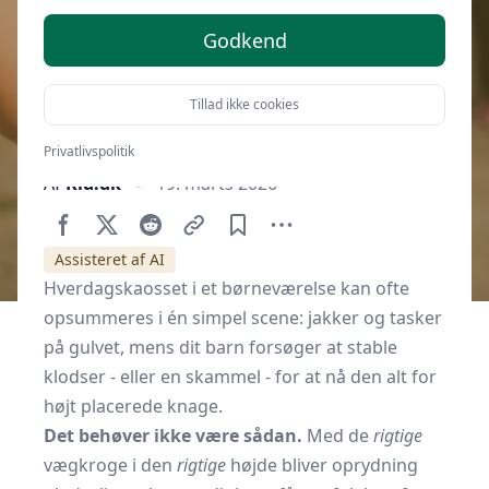
Godkend
Tillad ikke cookies
Privatlivspolitik
Af
Kid.dk
19. marts 2026
Assisteret af AI
Hverdagskaosset i et børneværelse kan ofte
opsummeres i én simpel scene: jakker og tasker
på gulvet, mens dit barn forsøger at stable
klodser - eller en skammel - for at nå den alt for
højt placerede knage.
Det behøver ikke være sådan.
Med de
rigtige
vægkroge i den
rigtige
højde bliver oprydning