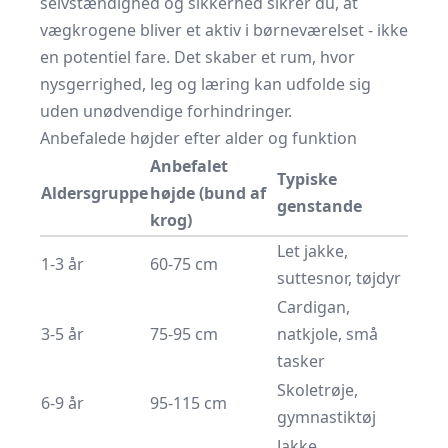
selvstændighed og sikkerhed sikrer du, at
vægkrogene bliver et aktiv i børneværelset - ikke
en potentiel fare. Det skaber et rum, hvor
nysgerrighed, leg og læring kan udfolde sig
uden unødvendige forhindringer.
Anbefalede højder efter alder og funktion
Anbefalet
Typiske
Aldersgruppe
højde (bund af
genstande
krog)
Let jakke,
1-3 år
60-75 cm
suttesnor, tøjdyr
Cardigan,
3-5 år
75-95 cm
natkjole, små
tasker
Skoletrøje,
6-9 år
95-115 cm
gymnastiktøj
Jakke,