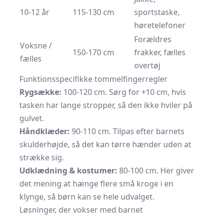
10-12 år
115-130 cm
sportstaske,
høretelefoner
Forældres
Voksne /
150-170 cm
frakker, fælles
fælles
overtøj
Funktions­specifikke tommelfingerregler
Rygsække:
100-120 cm. Sørg for +10 cm, hvis
tasken har lange stropper, så den ikke hviler på
gulvet.
Håndklæder:
90-110 cm. Tilpas efter barnets
skulderhøjde, så det kan tørre hænder uden at
strække sig.
Udklædning & kostumer:
80-100 cm. Her giver
det mening at hænge flere små kroge i en
klynge, så børn kan se hele udvalget.
Løsninger, der vokser med barnet