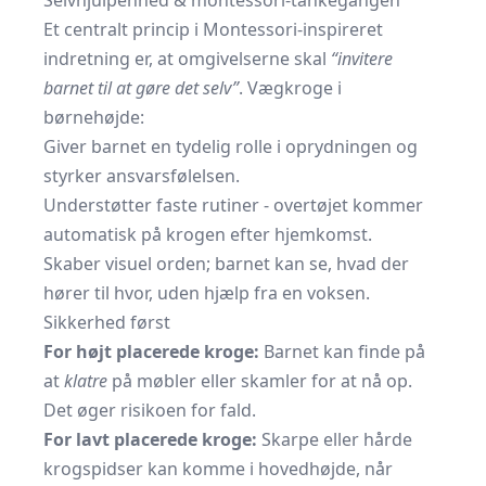
Selvhjulpenhed & montessori-tankegangen
Et centralt princip i Montessori-inspireret
indretning er, at omgivelserne skal
“invitere
barnet til at gøre det selv”
. Vægkroge i
børnehøjde:
Giver barnet en tydelig rolle i oprydningen og
styrker ansvarsfølelsen.
Understøtter faste rutiner - overtøjet kommer
automatisk på krogen efter hjemkomst.
Skaber visuel orden; barnet kan se, hvad der
hører til hvor, uden hjælp fra en voksen.
Sikkerhed først
For højt placerede kroge:
Barnet kan finde på
at
klatre
på møbler eller skamler for at nå op.
Det øger risikoen for fald.
For lavt placerede kroge:
Skarpe eller hårde
krogspidser kan komme i hovedhøjde, når