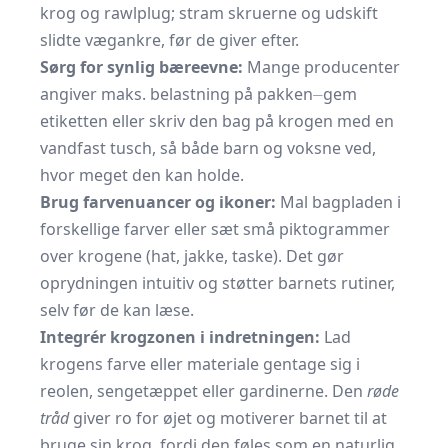
krog og rawlplug; stram skruerne og udskift
slidte vægankre, før de giver efter.
Sørg for synlig bæreevne:
Mange producenter
angiver maks. belastning på pakken⏤gem
etiketten eller skriv den bag på krogen med en
vandfast tusch, så både barn og voksne ved,
hvor meget den kan holde.
Brug farvenuancer og ikoner:
Mal bagpladen i
forskellige farver eller sæt små piktogrammer
over krogene (hat, jakke, taske). Det gør
oprydningen intuitiv og støtter barnets rutiner,
selv før de kan læse.
Integrér krogzonen i indretningen:
Lad
krogens farve eller materiale gentage sig i
reolen, sengetæppet eller gardinerne. Den
røde
tråd
giver ro for øjet og motiverer barnet til at
bruge sin krog, fordi den føles som en naturlig