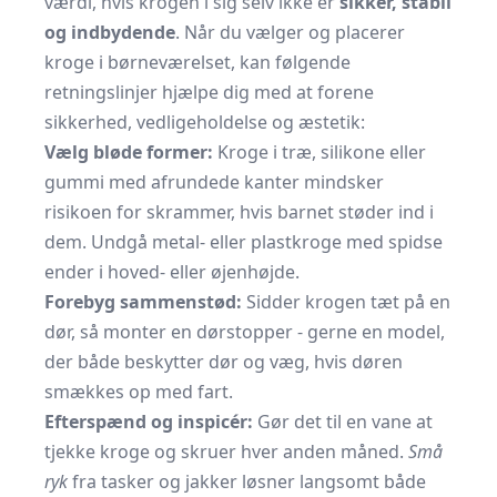
værdi, hvis krogen i sig selv ikke er
sikker, stabil
og indbydende
. Når du vælger og placerer
kroge i børneværelset, kan følgende
retningslinjer hjælpe dig med at forene
sikkerhed, vedligeholdelse og æstetik:
Vælg bløde former:
Kroge i træ, silikone eller
gummi med afrundede kanter mindsker
risikoen for skrammer, hvis barnet støder ind i
dem. Undgå metal- eller plastkroge med spidse
ender i hoved- eller øjenhøjde.
Forebyg sammenstød:
Sidder krogen tæt på en
dør, så monter en dørstopper - gerne en model,
der både beskytter dør og væg, hvis døren
smækkes op med fart.
Efterspænd og inspicér:
Gør det til en vane at
tjekke kroge og skruer hver anden måned.
Små
ryk
fra tasker og jakker løsner langsomt både