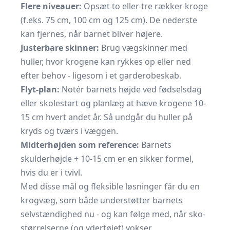
Flere niveauer:
Opsæt to eller tre rækker kroge
(f.eks. 75 cm, 100 cm og 125 cm). De nederste
kan fjernes, når barnet bliver højere.
Justerbare skinner:
Brug vægskinner med
huller, hvor krogene kan rykkes op eller ned
efter behov - ligesom i et garderobeskab.
Flyt-plan:
Notér barnets højde ved fødselsdag
eller skolestart og planlæg at hæve krogene 10-
15 cm hvert andet år. Så undgår du huller på
kryds og tværs i væggen.
Midterhøjden som reference:
Barnets
skulderhøjde + 10-15 cm er en sikker formel,
hvis du er i tvivl.
Med disse mål og fleksible løsninger får du en
krogvæg, som både understøtter barnets
selvstændighed nu - og kan følge med, når sko­
størrelserne (og yder­tøjet) vokser.