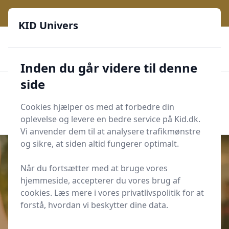
KID Univers - Hvor nysgerrighed bliver til leg og læring
KID Univers
🎫
🎗️
📈
200 produktyper
11 kategorier
Daglige opdateringer
🌟
🌟🌟🌟🌟🌟
Altid de billigste priser
Inden du går videre til denne
side
KID Univers
Men
Start søgning
Cookies hjælper os med at forbedre din
Start søgning
oplevelse og levere en bedre service på Kid.dk.
Vi anvender dem til at analysere trafikmønstre
og sikre, at siden altid fungerer optimalt.
Når du fortsætter med at bruge vores
hjemmeside, accepterer du vores brug af
Udgivet i
Værelse og Indretning
cookies. Læs mere i vores privatlivspolitik for at
Hvor højt skal vægkroge hænge i
forstå, hvordan vi beskytter dine data.
børneværelset?