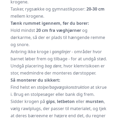
krogene.
Tasker, rygsække og gymnastikposer:
20-30 cm
mellem krogene.
Tænk rummet igennem, før du borer:
Hold mindst
20 cm fra væghjørner
og
dørkarme, så der er plads til hængende remme
og snore.
Anbring ikke kroge i
ganglinjer
- områder hvor
barnet løber frem og tilbage - for at undgå stød.
Undgå placering
bag døre
, hvor klemrisikoen er
stor, medmindre der monteres dørstopper.
Så monterer du sikkert:
Find helst en
stolpe/bagvægskonstruktion
at skrue
i. Brug en stolpesøger eller bank dig frem.
Sidder krogen på
gips
,
letbeton
eller
mursten
,
vælg rawlplugs, der passer til materialet, og tjek
at deres bæreevne er højere end det, du regner