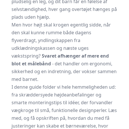
pludselig en leg, og dit barn får en følelse af
selvstændighed, hver gang overtøjet hænges på
plads uden hjælp.
Men hvor højt skal krogen egentlig sidde, når
den skal kunne rumme både dagens
flyverdragt, yndlingskappen fra
udklædningskassen og næste uges
vækstspring?
Svaret afhænger af mere end
blot et målebånd
- det handler om ergonomi,
sikkerhed og en indretning, der vokser sammen
med barnet.
I denne guide folder vi hele hemmeligheden ud:
fra skræddersyede højdeanbefalinger og
smarte monterings­tips til idéer, der forvandler
vægkroge til små, funktionelle design­perler. Læs
med, og få opskriften på, hvordan du med få
justeringer kan skabe et børneværelse, hvor