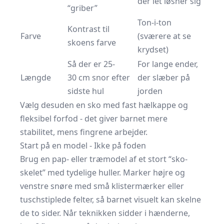
der let løsner sig
“griber”
Ton-i-ton
Kontrast til
Farve
(sværere at se
skoens farve
krydset)
Så der er 25-
For lange ender,
Længde
30 cm snor efter
der slæber på
sidste hul
jorden
Vælg desuden en sko med fast hælkappe og
fleksibel forfod - det giver barnet mere
stabilitet, mens fingrene arbejder.
Start på en model - Ikke på foden
Brug en pap- eller træmodel af et stort “sko-
skelet” med tydelige huller. Marker højre og
venstre snøre med små klistermærker eller
tuschstiplede felter, så barnet visuelt kan skelne
de to sider. Når teknikken sidder i hænderne,