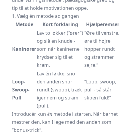
undervisningsmetoder, pædagogiske greb og
tip til at holde motivationen oppe.
1. Vælg én metode ad gangen
Metode
Kort forklaring
Hjælperemser
Lav to løkker (“ører”)
“Øre til venstre,
og slå en knude -
øre til højre,
Kaninører
som når kaninerne
hopper rundt
krydser sig til et
og strammer
kram.
sejre.”
Lav én løkke, sno
Loop-
den anden snor
“Loop, swoop,
Swoop-
rundt (swoop), træk
pull - så står
Pull
igennem og stram
skoen fuld!”
(pull).
Introducér kun
én
metode i starten. Når barnet
mestrer den, kan I lege med den anden som
“bonus-trick”.