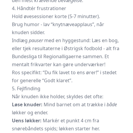
den mest krævende bevægelse.
4. Håndtér frustrationer
Hold øvesessioner korte (5-7 minutter).
Brug humor - lav “knytnæveapplaus”, når
knuden sidder.
Indlæg
pauser
med en hyggestund: Læs en bog,
eller tjek resultaterne i
Østrigsk fodbold - alt fra
Bundesliga til Regionalligaerne
sammen. Et
mentalt frikvarter kan gøre underværker!
Ros specifikt: “Du fik lavet to ens ører!” i stedet
for generelle “Godt klaret”.
5. Fejlfinding
Når knuden ikke holder, skyldes det ofte:
Løse knuder:
Mind barnet om at trække i
både
løkker og ender.
Uens løkker:
Markér et punkt 4 cm fra
snørebåndets spids; løkken starter her.