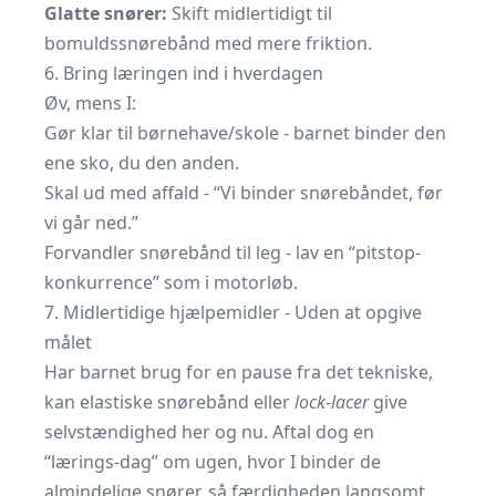
Glatte snører:
Skift midlertidigt til
bomuldssnørebånd med mere friktion.
6. Bring læringen ind i hverdagen
Øv, mens I:
Gør klar til børnehave/skole - barnet binder den
ene sko, du den anden.
Skal ud med affald - “Vi binder snørebåndet, før
vi går ned.”
Forvandler snørebånd til leg - lav en “pitstop-
konkurrence” som i motorløb.
7. Midlertidige hjælpemidler - Uden at opgive
målet
Har barnet brug for en pause fra det tekniske,
kan elastiske snørebånd eller
lock-lacer
give
selvstændighed her og nu. Aftal dog en
“lærings-dag” om ugen, hvor I binder de
almindelige snører, så færdigheden langsomt