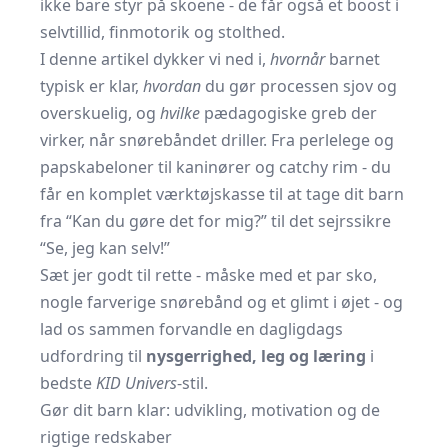
ikke bare styr på skoene - de får også et boost i
selvtillid, finmotorik og stolthed.
I denne artikel dykker vi ned i,
hvornår
barnet
typisk er klar,
hvordan
du gør processen sjov og
overskuelig, og
hvilke
pædagogiske greb der
virker, når snørebåndet driller. Fra perlelege og
papskabeloner til kaninører og catchy rim - du
får en komplet værktøjskasse til at tage dit barn
fra “Kan du gøre det for mig?” til det sejrssikre
“Se, jeg kan selv!”
Sæt jer godt til rette - måske med et par sko,
nogle farverige snørebånd og et glimt i øjet - og
lad os sammen forvandle en dagligdags
udfordring til
nysgerrighed, leg og læring
i
bedste
KID Univers
-stil.
Gør dit barn klar: udvikling, motivation og de
rigtige redskaber