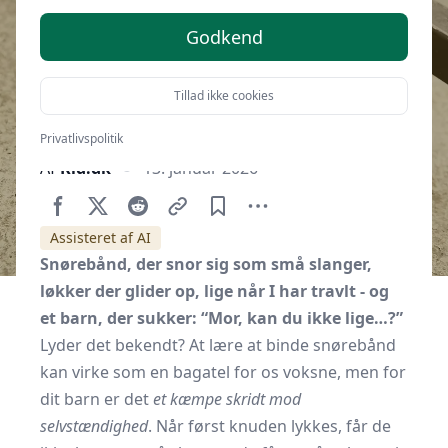
Godkend
Tillad ikke cookies
Privatlivspolitik
Af
Kid.dk
13. januar 2026
Assisteret af AI
Snørebånd, der snor sig som små slanger,
løkker der glider op, lige når I har travlt - og
et barn, der sukker: “Mor, kan du ikke lige…?”
Lyder det bekendt? At lære at binde snørebånd
kan virke som en bagatel for os voksne, men for
dit barn er det
et kæmpe skridt mod
selvstændighed
. Når først knuden lykkes, får de