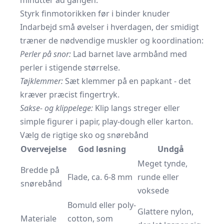
minutter ad gangen.
Styrk finmotorikken før i binder knuder
Indarbejd små øvelser i hverdagen, der smidigt
træner de nødvendige muskler og koordination:
Perler på snor:
Lad barnet lave armbånd med
perler i stigende størrelse.
Tøjklemmer:
Sæt klemmer på en papkant - det
kræver præcist fingertryk.
Sakse- og klippelege:
Klip langs streger eller
simple figurer i papir, play-dough eller karton.
Vælg de rigtige sko og snørebånd
Overvejelse
God løsning
Undgå
Meget tynde,
Bredde på
Flade, ca. 6-8 mm
runde eller
snørebånd
voksede
Bomuld eller poly-
Glattere nylon,
Materiale
cotton, som