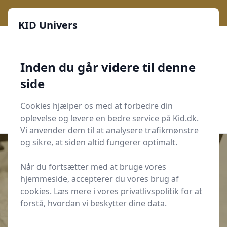
KID Univers - Hvor nysgerrighed bliver til leg og læring
KID Univers
🎫
🎗️
📈
200 produktyper
11 kategorier
Daglige opdateringer
🌟
🌟🌟🌟🌟🌟
Altid de billigste priser
Inden du går videre til denne
side
KID Univers
Men
Start søgning
Cookies hjælper os med at forbedre din
Start søgning
oplevelse og levere en bedre service på Kid.dk.
Vi anvender dem til at analysere trafikmønstre
og sikre, at siden altid fungerer optimalt.
Når du fortsætter med at bruge vores
hjemmeside, accepterer du vores brug af
Udgivet i
For de voksne
cookies. Læs mere i vores privatlivspolitik for at
Hvordan kan jeg hjælpe mine børn
forstå, hvordan vi beskytter dine data.
med at binde deres snørebånd?