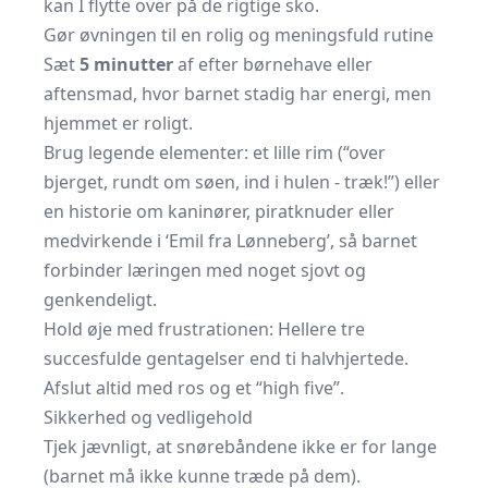
kan I flytte over på de rigtige sko.
Gør øvningen til en rolig og meningsfuld rutine
Sæt
5 minutter
af efter børnehave eller
aftensmad, hvor barnet stadig har energi, men
hjemmet er roligt.
Brug legende elementer: et lille rim (“over
bjerget, rundt om søen, ind i hulen - træk!”) eller
en historie om kaninører, piratknuder eller
medvirkende i ‘Emil fra Lønneberg’
, så barnet
forbinder læringen med noget sjovt og
genkendeligt.
Hold øje med frustrationen: Hellere tre
succesfulde gentagelser end ti halvhjertede.
Afslut altid med ros og et “high five”.
Sikkerhed og vedligehold
Tjek jævnligt, at snørebåndene ikke er for lange
(barnet må ikke kunne træde på dem).