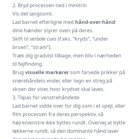
2. Bryd processen ned i minitrin
Vis det langsomt.
Lad barnet efterligne med
hånd-over-hånd
:
dine hænder styrer oven på deres.
Skift til
verbale cues
(f.eks. “kryds”, “under
broen”, “stram”).
Træk dig gradvist tilbage, men bliv i nærheden
til fejlfinding.
Brug
visuelle markører
som farvede prikker på
snørebåndets ender, eller tegn en streg på
skoen der viser, hvor krydset skal laves.
3. Tilpas for venstrehåndede
Lad barnet sidde over for dig som i et spejl, eller
film processen fra deres perspektiv, så
højre/venstre ikke byttes rundt. Overvej at bytte
løkkerne rundt, så den dominante hånd laver