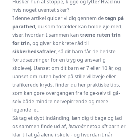
Husker hun at stoppe, kigge og lytte? Hvad nu
hvis noget uventet sker?
I denne artikel guider vi dig gennem de
tegn på
parathed
, du som forælder kan holde øje med,
viser, hvordan I sammen kan
træne ruten trin
for trin
, og giver konkrete råd til
sikkerhedsaftaler
, så dit barn får de bedste
forudsætninger for en tryg og ansvarlig
skolevej. Uanset om dit barn er 7 eller 10 år, og
uanset om ruten byder på stille villaveje eller
trafikerede kryds, finder du her praktiske tips,
som kan gøre overgangen fra følge-selv til gå-
selv både mindre nervepirrende og mere
legende let.
Så tag et dybt indånding, læn dig tilbage og lad
os sammen finde ud af,
hvornår
netop
dit
barn er
klar til at gå alene i skole - og hvordan I når