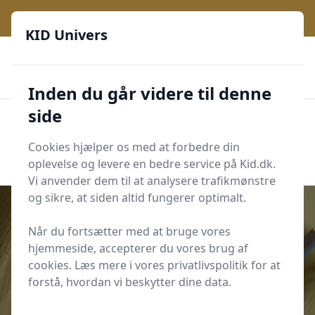
KID Univers - Hvor nysgerrighed bliver til leg og læring
KID Univers
🎫
🎗️
📈
200 produktyper
11 kategorier
Daglige opdateringer
🌟
🌟🌟🌟🌟🌟
Altid de billigste priser
Inden du går videre til denne
side
KID Univers
Men
Start søgning
Cookies hjælper os med at forbedre din
Start søgning
oplevelse og levere en bedre service på Kid.dk.
Vi anvender dem til at analysere trafikmønstre
og sikre, at siden altid fungerer optimalt.
Når du fortsætter med at bruge vores
hjemmeside, accepterer du vores brug af
Udgivet i
Familieliv
cookies. Læs mere i vores privatlivspolitik for at
Hvornår er mit barn klar til at gå
forstå, hvordan vi beskytter dine data.
alene i skole?