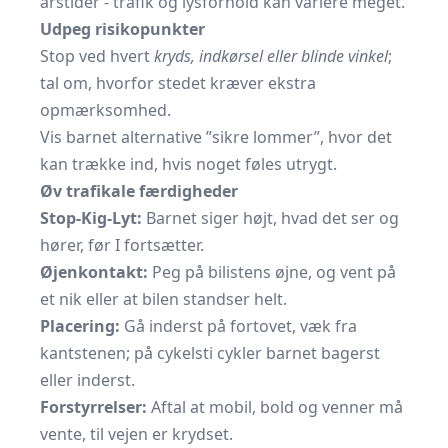
årstider - trafik og lysforhold kan variere meget.
Udpeg risikopunkter
Stop ved hvert
kryds, indkørsel eller blinde vinkel
;
tal om, hvorfor stedet kræver ekstra
opmærksomhed.
Vis barnet alternative ”sikre lommer”, hvor det
kan trække ind, hvis noget føles utrygt.
Øv trafikale færdigheder
Stop-Kig-Lyt:
Barnet siger højt, hvad det ser og
hører, før I fortsætter.
Øjenkontakt:
Peg på bilistens øjne, og vent på
et nik eller at bilen standser helt.
Placering:
Gå inderst på fortovet, væk fra
kantstenen; på cykelsti cykler barnet bagerst
eller inderst.
Forstyrrelser:
Aftal at mobil, bold og venner må
vente, til vejen er krydset.