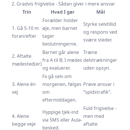
2. Gradvis frigivelse - Sådan giver i mere ansvar
Trin
Hvad I gør
Mål
Forælder holder
Styrke selvtillid
1. Gå 5-10 m
øje, men barnet
og respons ved
foran/efter
tager
svære steder.
beslutningerne.
Barnet går alene
Træne
2. Aftalte
fra A til B; I mødes
delstrækninger
mødested(er)
og evaluerer.
uden opsyn.
Fx gå selv om
3. Alene én
morgenen, følges
Prøve ansvar i
vej
om
”spidstrafik”.
eftermiddagen.
Fuld frigivelse -
Hyppige tjek-ind
4. Alene
men med
via SMS eller Aula-
begge veje
aftalte
besked.