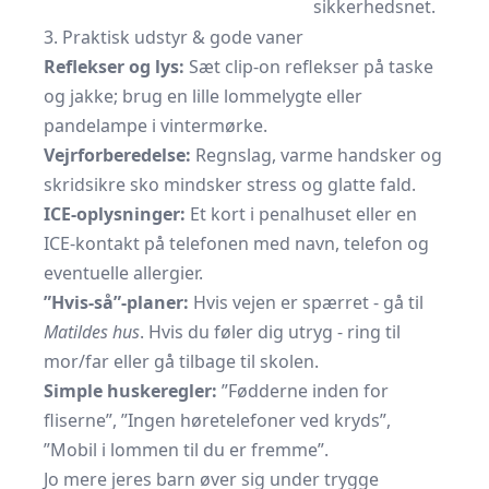
sikkerhedsnet.
3. Praktisk udstyr & gode vaner
Reflekser og lys:
Sæt clip-on reflekser på taske
og jakke; brug en lille lommelygte eller
pandelampe i vintermørke.
Vejrforberedelse:
Regnslag, varme handsker og
skridsikre sko mindsker stress og glatte fald.
ICE-oplysninger:
Et kort i penalhuset eller en
ICE-kontakt på telefonen med navn, telefon og
eventuelle allergier.
”Hvis-så”-planer:
Hvis vejen er spærret - gå til
Matildes hus
. Hvis du føler dig utryg - ring til
mor/far eller gå tilbage til skolen.
Simple huskeregler:
”Fødderne inden for
fliserne”, ”Ingen høretelefoner ved kryds”,
”Mobil i lommen til du er fremme”.
Jo mere jeres barn øver sig under trygge