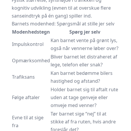
Fysisk størrelse, synshøjde i trafikken og
kognitiv udvikling (evnen til at overskue flere
sanseindtryk på én gang) spiller ind.
Barnets modenhed: Spørgsmål at stille jer selv
Modenhedstegn
Spørg jer selv
Kan barnet vente på grønt lys,
Impulskontrol
også når vennerne løber over?
Bliver barnet let distraheret af
Opmærksomhed
lege, telefon eller snak?
Kan barnet bedømme bilers
Trafiksans
hastighed og afstand?
Holder barnet sig til aftalt rute
Følge aftaler
uden at tage genveje eller
omveje med venner?
Tør barnet sige “nej” til at
Evne til at sige
stikke af fra ruten, hvis andre
fra
foreslår det?