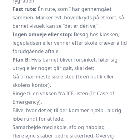
rygraden.
Fast rute:
Én rute, som I har gennemgået
sammen. Marker evt. hovedkryds på et kort, så
barnet visuelt kan se “det er dén vej”.
Ingen omveje eller stop:
Besøg hos kiosken,
legepladsen eller venner efter skole kræver altid
forudgående aftale.
Plan B:
Hvis barnet bliver forsinket, føler sig
utryg eller noget går galt, skal det:
Gå til nærmeste sikre sted (fx en butik eller
skolens kontor).
Ringe til en voksen fra ICE-listen (In Case of
Emergency).
Blive, hvor det er, til der kommer hjælp - aldrig
løbe rundt for at lede.
Samarbejde med skole, sfo og nabolag
Flere øjne skaber bedre sikkerhed. Overvej