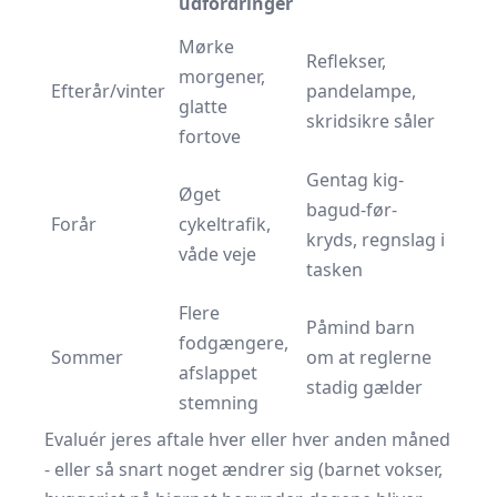
udfordringer
Mørke
Reflekser,
morgener,
Efterår/vinter
pandelampe,
glatte
skridsikre såler
fortove
Gentag kig-
Øget
bagud-før-
Forår
cykeltrafik,
kryds,
regnslag
i
våde veje
tasken
Flere
Påmind barn
fodgængere,
Sommer
om at reglerne
afslappet
stadig gælder
stemning
Evaluér jeres aftale hver eller hver anden måned
- eller så snart noget ændrer sig (barnet vokser,