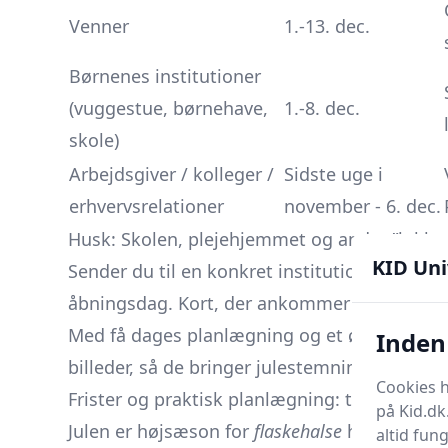
Venner
1.-13. dec.
Børnenes institutioner
(vuggestue, børnehave,
1.-8. dec.
skole)
Arbejdsgiver / kolleger /
Sidste uge i
erhvervsrelationer
november - 6. dec.
Husk: Skolen, plejehjemmet og andre ”lukker”
KID Uni
Sender du til en konkret institution - fx et pl
åbningsdag. Kort, der ankommer efter de er 
Med få dages planlægning og et øje på kale
Inden 
billeder, så de bringer julestemning - ikke n
Cookies h
Frister og praktisk planlægning: tryk, post 
på Kid.dk
Julen er højsæson for
flaskehalse
hos både try
altid fun