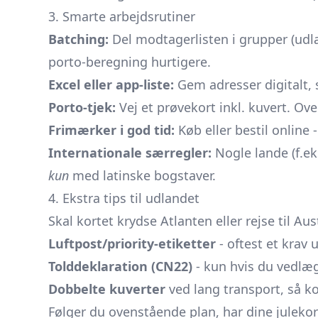
3. Smarte arbejdsrutiner
Batching:
Del modtagerlisten i grupper (udla
porto-beregning hurtigere.
Excel eller app-liste:
Gem adresser digitalt, 
Porto-tjek:
Vej et prøvekort inkl. kuvert. Ove
Frimærker i god tid:
Køb eller bestil online
Internationale særregler:
Nogle lande (f.ek
kun
med latinske bogstaver.
4. Ekstra tips til udlandet
Skal kortet krydse Atlanten eller rejse til Aus
Luftpost/priority-etiketter
- oftest et krav 
Tolddeklaration (CN22)
- kun hvis du vedlæg
Dobbelte kuverter
ved lang transport, så ko
Følger du ovenstående plan, har dine julek