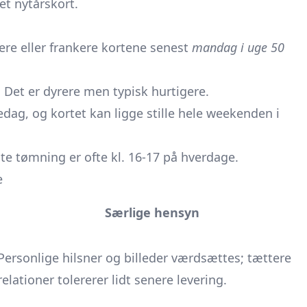
ret nytårskort.
evere eller frankere kortene senest
mandag i uge 50
. Det er dyrere men typisk hurtigere.
redag, og kortet kan ligge stille hele weekenden i
ste tømning er ofte kl. 16-17 på hverdage.
e
Særlige hensyn
Personlige hilsner og billeder værdsættes; tættere
relationer tolererer lidt senere levering.