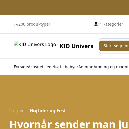
🎫
🎗️
200 produktyper
11 kategorier
Start søgning
KID Univers
Start søgnin
Forside
Aktivitetslegetøj til babyer
Amning
Amning og madni
Udgivet i
Højtider og Fest
Hvornår sender man jul