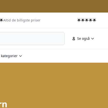
🌟
🌟🌟🌟🌟🌟
Altid de billigste priser
Se også
 kategorier
rn