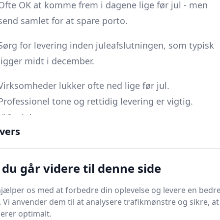
Ofte OK at komme frem i dagene lige før jul - men
send samlet for at spare porto.
Sørg for levering inden juleafslutningen, som typisk
ligger midt i december.
Virksomheder lukker ofte ned lige før jul.
Professionel tone og rettidig levering er vigtig.
 før jul
vers
ejehjem eller et fritidshjem - så tjek deres sidste
gået på ferie, havner i en tom postkasse.
nderen kan du trygt sende dine julekort med børne-
du går videre til denne side
ytårspanik - til modtagerne.
jælper os med at forbedre din oplevelse og levere en bedre
og udland
. Vi anvender dem til at analysere trafikmønstre og sikre, at
kkerier og postvæsen, så jo tidligere du får styr på
gerer optimalt.