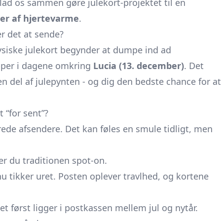
ad os sammen gøre julekort-projektet til en
er af hjertevarme
.
r det at sende?
ysiske julekort begynder at dumpe ind ad
per i dagene omkring
Lucia (13. december)
. Det
en del af julepynten - og dig den bedste chance for at
t “for sent”?
rede afsendere. Det kan føles en smule tidligt, men
r du traditionen spot-on.
u tikker uret. Posten oplever travlhed, og kortene
rtet først ligger i postkassen mellem jul og nytår.