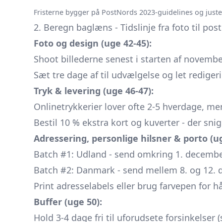
Fristerne bygger på PostNords 2023-guidelines og justeres
2. Beregn baglæns - Tidslinje fra foto til pos
Foto og design (uge 42-45):
Shoot billederne senest i starten af november
Sæt tre dage af til udvælgelse og let rediger
Tryk & levering (uge 46-47):
Onlinetrykkerier lover ofte 2-5 hverdage, m
Bestil 10 % ekstra kort og kuverter - der snig
Adressering, personlige hilsner & porto (ug
Batch #1: Udland - send omkring 1. decembe
Batch #2: Danmark - send mellem 8. og 12. 
Print adresselabels eller brug farvepen for 
Buffer (uge 50):
Hold 3-4 dage fri til uforudsete forsinkelser