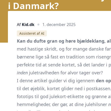
i Danmark?
Af
Kid.dk
1. december 2025
Assisteret af AI
Kan du dufte gran og høre bjældeklang, a
med hastige skridt, og for mange danske fami
børnene lige så fast en tradition som risen
perfekte tid at sende kortet, så det lander 
inden
juletravlheden for alvor tager over?
I denne artikel guider vi dig igennem
den op
til det øjeblik, kortet glider ned i postkasse
fototips til god julekort-etikette og grønne a
hemmeligheder, der gør, at dine julehilsner
n