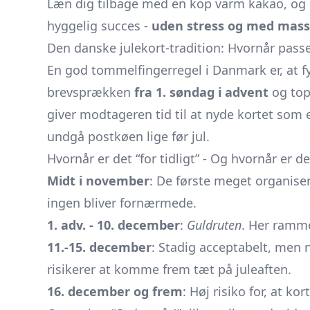
Læn dig tilbage med en kop varm kakao, og l
hyggelig succes -
uden stress og med mass
Den danske julekort-tradition: Hvornår passe
En god tommelfingerregel i Danmark er, at f
brevsprækken
fra 1. søndag i advent
og top
giver modtageren tid til at nyde kortet som 
undgå postkøen lige før jul.
Hvornår er det “for tidligt” - Og hvornår er de
Midt i november
: De første meget organise
ingen bliver fornærmede.
1. adv. - 10. december
:
Guldruten
. Her ramme
11.-15. december
: Stadig acceptabelt, men n
risikerer at komme frem tæt på juleaften.
16. december og frem
: Høj risiko for, at ko