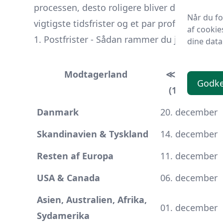
processen, desto roligere bliver december. 
Når du f
vigtigste tidsfrister og et par professionelle
af cookie
1. Postfrister - Sådan rammer du juleposten
dine data
PostNord
Modtagerland
≪Quickbre
Godk
(1-2 hverda
Danmark
20. december
Skandinavien & Tyskland
14. december
Resten af Europa
11. december
USA & Canada
06. december
Asien, Australien, Afrika,
01. december
Sydamerika