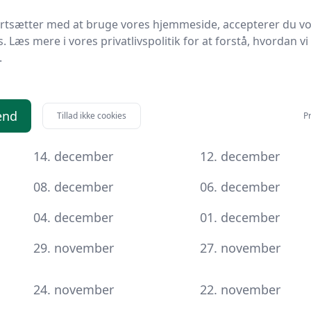
Nedenfor finder du en praktisk gennemgang af de
ortsætter med at bruge vores hjemmeside, accepterer du v
 tricks til at komme i mål uden stress.
s. Læs mere i vores privatlivspolitik for at forstå, hvordan vi
.
PostNord ≪Breve uden
Anbefalet “send
ve≫
omdeling≫
senest”
end
Tillad ikke cookies
Pr
ge)
(3-5 hverdage)
14. december
12. december
08. december
06. december
04. december
01. december
29. november
27. november
24. november
22. november