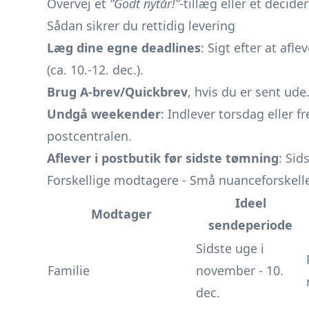
Overvej et
“Godt nytår!”
-tillæg eller et decide
Sådan sikrer du rettidig levering
Læg dine egne deadlines
: Sigt efter at afl
(ca. 10.-12. dec.).
Brug A-brev/Quickbrev
, hvis du er sent ude
Undgå weekender
: Indlever torsdag eller f
postcentralen.
Aflever i postbutik før sidste tømning
: Sid
Forskellige modtagere - Små nuanceforskell
Ideel
Modtager
sendeperiode
Sidste uge i
Familie
november - 10.
dec.