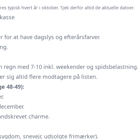
 typisk hvert år i oktober. Tjek derfor altid de aktuelle datoer.
tkasse
 for at have dagslys og efterårsfarver.
ing.
en regn med 7-10 inkl. weekender og spidsbelastning.
er sig altid flere modtagere på listen.
e 48-49):
r.
december.
håndskrevet charme.
 (sygdom, snevejr, udsolgte frimærker).