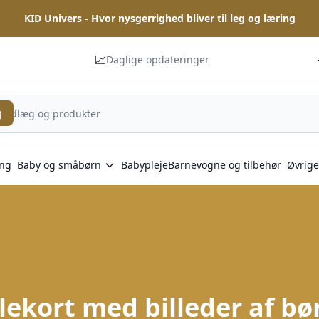
KID Univers - Hvor nysgerrighed bliver til leg og læring
📈
Daglige opdateringer
g
ng
Baby og småbørn
Babypleje
Barnevogne og tilbehør
Øvrige
ekort med billeder af bø