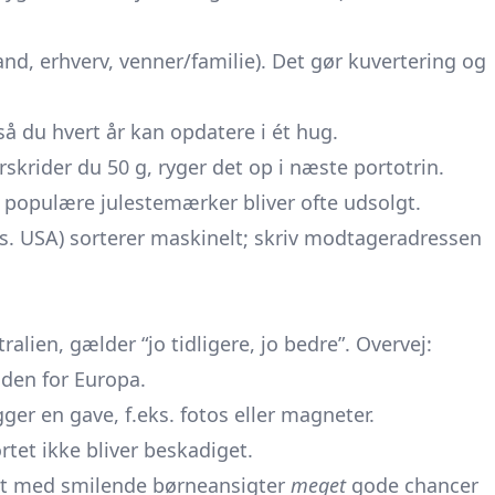
nd, erhverv, venner/familie). Det gør kuvertering og
så du hvert år kan opdatere i ét hug.
rskrider du 50 g, ryger det op i næste portotrin.
 - populære julestemærker bliver ofte udsolgt.
s. USA) sorterer maskinelt; skriv modtageradressen
tralien, gælder “jo tidligere, jo bedre”. Overvej:
uden for Europa.
ger en gave, f.eks. fotos eller magneter.
rtet ikke bliver beskadiget.
ort med smilende børneansigter
meget
gode chancer