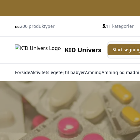
🎫
🎗️
200 produktyper
11 kategorier
Start søgning
KID Univers
Start søgnin
Forside
Aktivitetslegetøj til babyer
Amning
Amning og madni