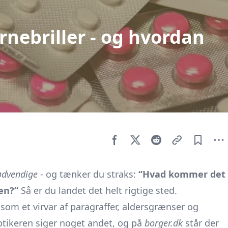
ørnebriller - og hvordan
nødvendige
- og tænker du straks:
“Hvad kommer det
gen?”
Så er du landet det helt rigtige sted.
e som et virvar af paragraffer, aldersgrænser og
ptikeren siger noget andet, og på
borger.dk
står der