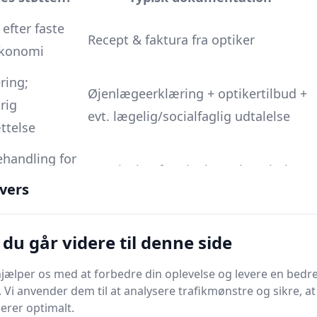
efter faste
Recept & faktura fra optiker
økonomi
ring;
Øjenlægeerklæring + optiker­tilbud +
rig
evt. lægelig/socialfaglig udtalelse
ttelse
behandling for
Henvisning fra øjenlæge/hospital
nsygdomme
vers
både når det gælder beløbsgrænser og selve
du går videre til denne side
jælper os med at forbedre din oplevelse og levere en bedre
” for at se de aktuelle krav.
. Vi anvender dem til at analysere trafikmønstre og sikre, at
fdelingen) for lokale retningslinjer og
gerer optimalt.