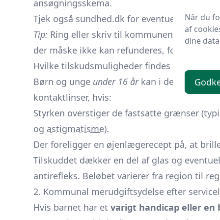
ansøgningsskema.
Når du f
Tjek også
sundhed.dk
for eventuelle ændring
af cookie
Tip:
Ring eller skriv til kommunen, før du bes
dine data
der måske ikke kan refunderes, fordi kriterie
Hvilke tilskudsmuligheder findes der?
Børn og unge
under 16 år
kan i de fleste tilfæ
Godk
kontaktlinser, hvis:
Styrken overstiger de fastsatte grænser (typis
og
astigmatisme
).
Der foreligger en øjenlægerecept på, at bril
Tilskuddet dækker en del af glas og eventuel
antirefleks. Beløbet varierer fra region til reg
2. Kommunal merudgifts­ydelse efter service
Hvis barnet har et
varigt handicap eller en