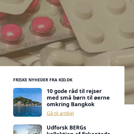
Sidebar
FRISKE NYHEDER FRA KID.DK
10 gode råd til rejser
med små børn til øerne
omkring Bangkok
Gå til artikel
Udforsk BERGs