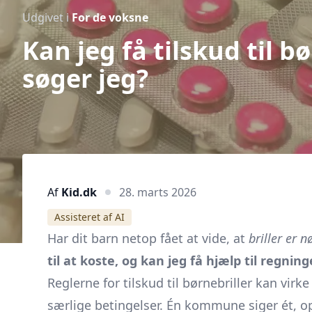
Udgivet i
For de voksne
Kan jeg få tilskud til b
søger jeg?
Af
Kid.dk
28. marts 2026
Assisteret af AI
Har dit barn netop fået at vide, at
briller er 
til at koste, og kan jeg få hjælp til regnin
Reglerne for tilskud til børnebriller kan virk
særlige betingelser. Én kommune siger ét, o