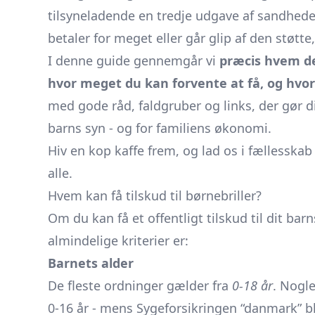
tilsyneladende en tredje udgave af sandheden.
betaler for meget eller går glip af den støtte, I
I denne guide gennemgår vi
præcis hvem der
hvor meget du kan forvente at få, og hv
med gode råd, faldgruber og links, der gør di
barns syn - og for familiens økonomi.
Hiv en kop kaffe frem, og lad os i fællesskab 
alle.
Hvem kan få tilskud til børnebriller?
Om du kan få et offentligt tilskud til dit ba
almindelige kriterier er:
Barnets alder
De fleste ordninger gælder fra
0-18 år
. Nogl
0-16 år - mens Sygeforsikringen “danmark” bl