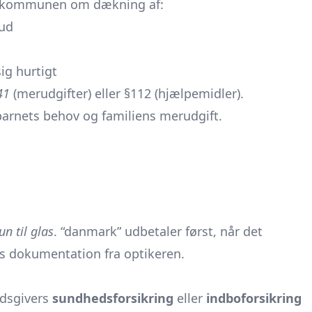
ge kommunen om dækning af:
kud
ig hurtigt
41
(merudgifter) eller §112 (hjælpemidler).
barnets behov og familiens merudgift.
un til glas
. “danmark” udbetaler først, når det
ves dokumentation fra optikeren.
jdsgivers
sundhedsforsikring
eller
indboforsikring