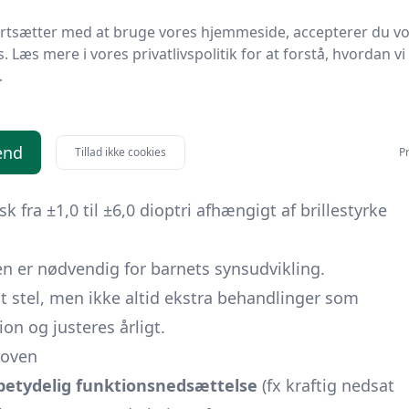
ortsætter med at bruge vores hjemmeside, accepterer du v
er i de regionale ordninger.
s. Læs mere i vores privatlivspolitik for at forstå, hvordan vi
tiller brillerne. Så undgår du at stå med en regning,
.
rne lige er blevet ændret.
lde få et regionalt tilskud til briller eller
end
Tillad ikke cookies
Pr
k fra ±1,0 til ±6,0 dioptri afhængigt af brillestyrke
len er nødvendig for barnets synsudvikling.
t stel, men ikke altid ekstra behandlinger som
ion og justeres årligt.
loven
 betydelig funktionsnedsættelse
(fx kraftig nedsat