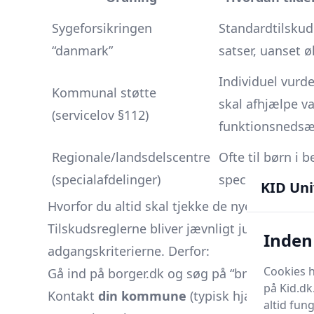
Sygeforsikringen
Standardtilskud 
“danmark”
satser, uanset 
Individuel vurde
Kommunal støtte
skal afhjælpe va
(servicelov §112)
funktionsnedsæ
Regionale/landsdelscentre
Ofte til børn i 
(specialafdelinger)
specifikke øje
KID Uni
Hvorfor du altid skal tjekke de nyeste regler
Tilskudsreglerne bliver jævnligt justeret - 
Inden 
adgangskriterierne. Derfor:
Cookies h
Gå ind på
borger.dk
og søg på “briller til børn
på Kid.dk
Kontakt
din kommune
(typisk hjælpemiddela
altid fun