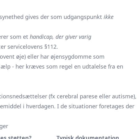
ngsynethed gives der som udgangspunkt
ikke
cerer som et
handicap, der giver varig
ter servicelovens §112.
 (dovent øje) eller har øjensygdomme som
hjælp - her kræves som regel en udtalelse fra en
tionsnedsættelser (fx cerebral parese eller autisme),
emiddel i hverdagen. I de situationer foretages der
nger
les støtten?
Typisk dokumentation