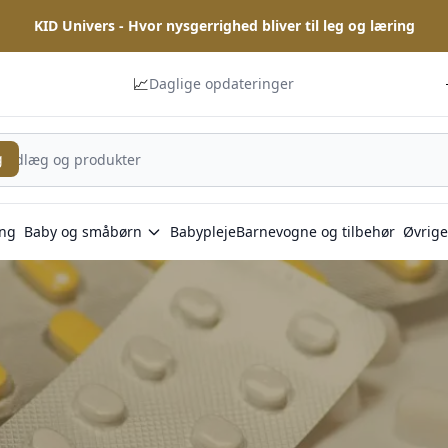
KID Univers - Hvor nysgerrighed bliver til leg og læring
📈
Daglige opdateringer
g
ng
Baby og småbørn
Babypleje
Barnevogne og tilbehør
Øvrige