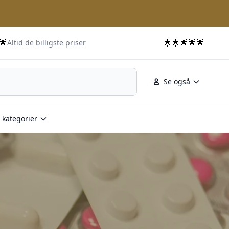
🌟
🌟🌟🌟🌟🌟
Altid de billigste priser
Se også
 kategorier