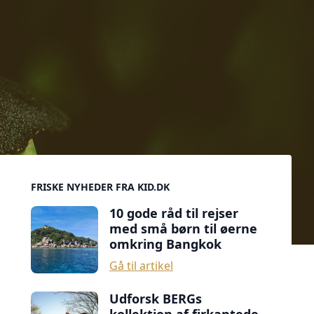
Sidebar
FRISKE NYHEDER FRA KID.DK
10 gode råd til rejser
med små børn til øerne
omkring Bangkok
Gå til artikel
Udforsk BERGs