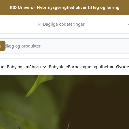
KID Univers - Hvor nysgerrighed bliver til leg og læring
📈
Daglige opdateringer
g
ng
Baby og småbørn
Babypleje
Barnevogne og tilbehør
Øvrige