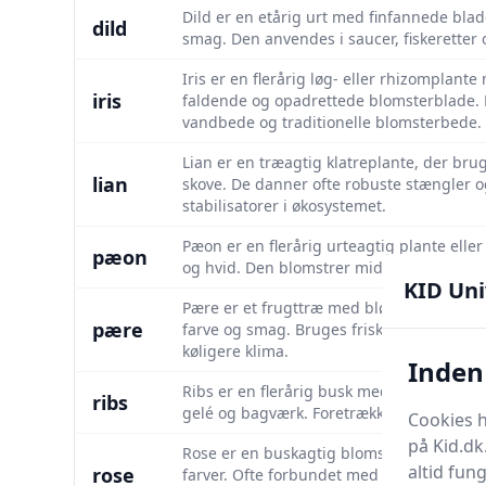
Dild er en etårig urt med finfannede bla
dild
smag. Den anvendes i saucer, fiskeretter og
Iris er en flerårig løg- eller rhizomplant
iris
faldende og opadrettede blomsterblade. 
vandbede og traditionelle blomsterbede.
Lian er en træagtig klatreplante, der brug
lian
skove. De danner ofte robuste stængler
stabilisatorer i økosystemet.
Pæon er en flerårig urteagtig plante eller
pæon
og hvid. Den blomstrer midt på foråret og
KID Uni
Pære er et frugttræ med bløde, saftige fr
pære
farve og smag. Bruges friske, i bagværk 
køligere klima.
Inden 
Ribs er en flerårig busk med stive grene o
ribs
gelé og bagværk. Foretrækker sol og vel
Cookies h
på Kid.dk
Rose er en buskagtig blomstrende plante
altid fun
rose
farver. Ofte forbundet med kærlighed og r