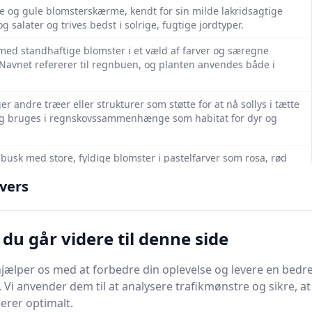
de og gule blomsterskærme, kendt for sin milde lakridsagtige
 salater og trives bedst i solrige, fugtige jordtyper.
e med standhaftige blomster i et væld af farver og særegne
Navnet refererer til regnbuen, og planten anvendes både i
er andre træer eller strukturer som støtte for at nå sollys i tætte
 og bruges i regnskovssammenhænge som habitat for dyr og
 busk med store, fyldige blomster i pastelfarver som rosa, rød
 er kendt for sin kraftige duft og romantiske, frodige udseende.
vers
ugter, der modner fra sensommer til efterår. Pærer varierer i
eller som kompot. Træerne foretrækker veldrænet jord og
du går videre til denne side
g klaser af syrlige, røde bær. Rig på C-vitamin, anvendes i saft,
drænet, humusrig jordbund. Skaber struktur i hegn og hække.
jælper os med at forbedre din oplevelse og levere en bedre
. Vi anvender dem til at analysere trafikmønstre og sikre, at
 i rosenfamilien med velkendte duftende blomster i mange
gerer optimalt.
omantik, dyrkes roser i haver, parker og som snitblomster til