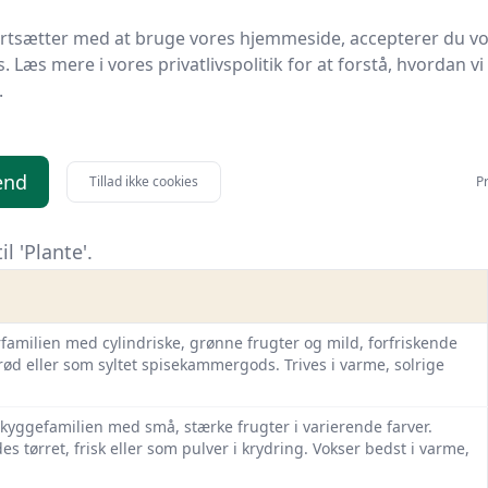
ortsætter med at bruge vores hjemmeside, accepterer du v
med hjerteformede blade og små, farverige blomster, ofte
s. Læs mere i vores privatlivspolitik for at forstå, hvordan vi
 fugtige jordbunde og kan bruges i kantbede, som bunddække
.
milien med karakteristiske, sprøde frugter i mange sorter med
terne spises rå, kogte eller bagte. Træerne kræver kølig
end
Tillad ikke cookies
Pr
l 'Plante'.
familien med cylindriske, grønne frugter og mild, forfriskende
ød eller som syltet spisekammergods. Trives i varme, solrige
tskyggefamilien med små, stærke frugter i varierende farver.
s tørret, frisk eller som pulver i krydring. Vokser bedst i varme,