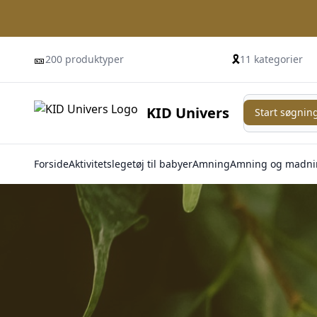
🎫
🎗️
200 produktyper
11 kategorier
Start søgning
KID Univers
Start søgnin
Forside
Aktivitetslegetøj til babyer
Amning
Amning og madni