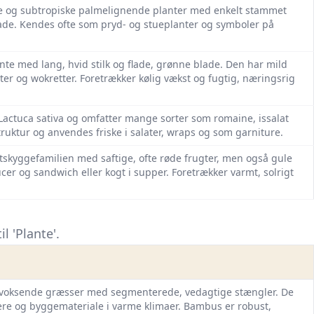
ke og subtropiske palmelignende planter med enkelt stammet
blade. Kendes ofte som pryd- og stueplanter og symboler på
ante med lang, hvid stilk og flade, grønne blade. Den har mild
er og wokretter. Foretrækker kølig vækst og fugtig, næringsrig
f Lactuca sativa og omfatter mange sorter som romaine, issalat
truktur og anvendes friske i salater, wraps og som garniture.
atskyggefamilien med saftige, ofte røde frugter, men også gule
ucer og sandwich eller kogt i supper. Foretrækker varmt, solrigt
l 'Plante'.
gvoksende græsser med segmenterede, vedagtige stængler. De
re og byggemateriale i varme klimaer. Bambus er robust,