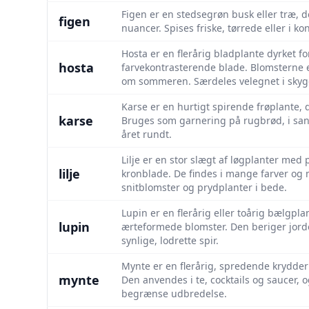
Figen er en stedsegrøn busk eller træ, d
figen
nuancer. Spises friske, tørrede eller i ko
Hosta er en flerårig bladplante dyrket f
hosta
farvekontrasterende blade. Blomsterne 
om sommeren. Særdeles velegnet i skyg
Karse er en hurtigt spirende frøplante
karse
Bruges som garnering på rugbrød, i sand
året rundt.
Lilje er en stor slægt af løgplanter m
lilje
kronblade. De findes i mange farver o
snitblomster og prydplanter i bede.
Lupin er en flerårig eller toårig bælgp
lupin
ærteformede blomster. Den beriger jord
synlige, lodrette spir.
Mynte er en flerårig, spredende krydderu
mynte
Den anvendes i te, cocktails og saucer, o
begrænse udbredelse.