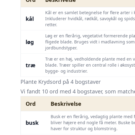
Kål er en samlet betegnelse for flere arter i
kål
Inkluderer hvidkål, rødkål, savoykål og spid
retter.
Løg er en flerårig, vegetativt formerende
løg
fligede blade. Bruges vidt i madlavning som s
jordbundstyper.
Træ er en høj, vedholdende plante med en ve
træ
blade. Træer spiller en central rolle i økosys
bygge- og industrier.
Plante Krydsord på 4 bogstaver
Vi fandt 10 ord med 4 bogstaver, som matcher
Ord
Beskrivelse
Busk er en flerårig, vedagtig plante med 
busk
bliver højere end nogle få meter. Buske 
haver for struktur og blomstring.