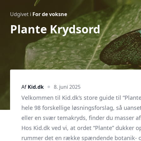
Udgivet i
For de voksne
Plante Krydsord
Af
Kid.dk
8. juni 2025
Velkommen til Kid.dk’s store guide til “Plan
hele 98 forskellige løsningsforslag, så uan
eller en svær temakryds, finder du masser af 
Hos Kid.dk ved vi, at ordet “Plante” dukker o
rummer det en række spændende botanik- og 