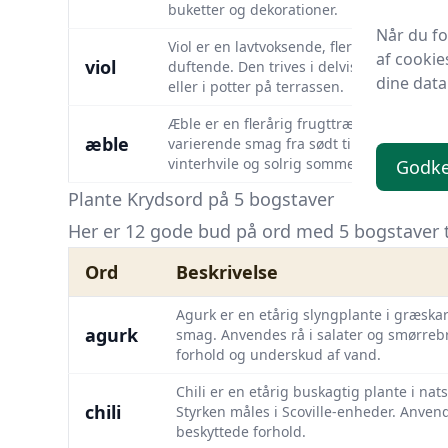
buketter og dekorationer.
Når du f
Viol er en lavtvoksende, flerårig plante 
af cookie
viol
duftende. Den trives i delvis skygge og
dine data
eller i potter på terrassen.
Æble er en flerårig frugttræart i rosenfa
æble
varierende smag fra sødt til syrligt. Frug
vinterhvile og solrig sommer.
Godk
Plante Krydsord på 5 bogstaver
Her er 12 gode bud på ord med 5 bogstaver ti
Ord
Beskrivelse
Agurk er en etårig slyngplante i græskar
agurk
smag. Anvendes rå i salater og smørrebr
forhold og underskud af vand.
Chili er en etårig buskagtig plante i na
chili
Styrken måles i Scoville-enheder. Anvende
beskyttede forhold.