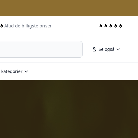
🌟
🌟🌟🌟🌟🌟
Altid de billigste priser
Se også
 kategorier