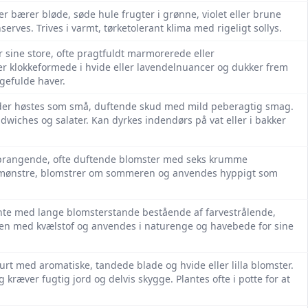
er bærer bløde, søde hule frugter i grønne, violet eller brune
nserves. Trives i varmt, tørketolerant klima med rigeligt sollys.
or sine store, ofte pragtfuldt marmorerede eller
er klokkeformede i hvide eller lavendelnuancer og dukker frem
gefulde haver.
, der høstes som små, duftende skud med mild peberagtig smag.
wiches og salater. Kan dyrkes indendørs på vat eller i bakker
ed prangende, ofte duftende blomster med seks krumme
g mønstre, blomstrer om sommeren og anvendes hyppigt som
lante med lange blomsterstande bestående af farvestrålende,
en med kvælstof og anvendes i naturenge og havebede for sine
rt med aromatiske, tandede blade og hvide eller lilla blomster.
g kræver fugtig jord og delvis skygge. Plantes ofte i potte for at