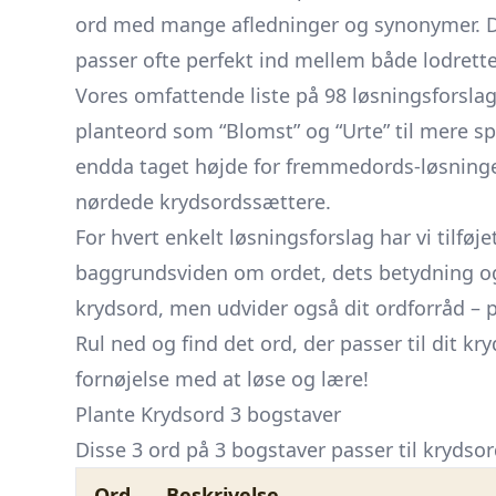
ord med mange afledninger og synonymer. Der
passer ofte perfekt ind mellem både lodrett
Vores omfattende liste på 98 løsningsforsla
planteord som “Blomst” og “Urte” til mere sp
endda taget højde for fremmedords-løsning
nørdede krydsordssættere.
For hvert enkelt løsningsforslag har vi tilføj
baggrundsviden om ordet, dets betydning og a
krydsord, men udvider også dit ordforråd – 
Rul ned og find det ord, der passer til dit k
fornøjelse med at løse og lære!
Plante Krydsord 3 bogstaver
Disse 3 ord på 3 bogstaver passer til krydsor
Ord
Beskrivelse