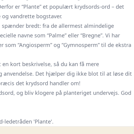
for er “Plante” et populært krydsords-ord – det
e og vandrette bogstaver.
g spænder bredt: fra de allermest almindelige
ecielle navne som “Palme” eller “Bregne”. Vi har
er som “Angiosperm” og “Gymnosperm” til de ekstra
et en kort beskrivelse, så du kan få mere
nvendelse. Det hjælper dig ikke blot til at løse dit
præcis det krydsord handler om!
rydsord, og bliv klogere på planteriget undervejs. God
d-ledetråden 'Plante'.