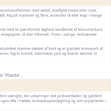
 korsblomstfamilien med tættet, bladfyldt hoved eller roset.
skål. Rig på vitaminer og fibre, anvendes rå eller kogt i mange
 plante med en pæreformet løgbase bestående af konsumerbare
magsgiver, rå eller tilberedt. Trives i solrige, veldrænede
ludviklet stamme dækket af bark og et grenløst kroneparti af
temer, lagrer kulstof, stabiliserer jord og leverer tømmer til
 'Plante'.
flere stængler, der udspringer ved jordoverfladen og sjældent
bruges ofte i hække, landskabsplanlægning og som prydplanter i