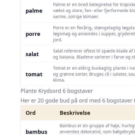
Palme er en bred betegnelse for tropis
palme
vækst og store, fan- eller fjerformede 
varme, solrige klimaer.
Porre er en flerårig, stængelagtig løgpl
porre
løgsmag og anvendes i supper, gryderett
jord.
Salat refererer oftest til spæde blade a
salat
og batavia. Bladene varierer i farve og s
Tomat er en etårig buskagtig plante i n
tomat
og grønne sorter. Bruges rå i salater, sa
klima.
Plante Krydsord 6 bogstaver
Her er 20 gode bud på ord med 6 bogstaver ti
Ord
Beskrivelse
Bambus er en gruppe af høje, hurti
bambus
anvendes dekorativt, som bølgebryde