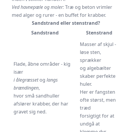
Ved havnepæle og moler:
Træ og beton vrimler
med alger og rurer - en buffet for krabber.
Sandstrand eller stenstrand?
Sandstrand
Stenstrand
Masser af skjul -
løse sten,
sprækker
Flade, åbne områder - kig
og algebælter
især
skaber perfekte
i ålegræsset
og
langs
huler.
brændingen
,
Her er fangsten
hvor små sandhuller
ofte størst, men
afslører krabber, der har
træd
gravet sig ned.
forsigtigt for at
undgå at
klemme dyr.