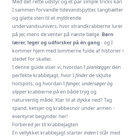
Med det rette udstyr og et par simple tricks kan
I sammen forvandle tidevandspytter, tangbælter
og glatte sten til et myldrende
undervandsunivers, hvor strandkrabberne lurer
på jer, mens de venter på næste bølge.
Børn
lærer, leger og udforsker på én gang
- og I
kommer hjem med lommerne fulde af historier i
stedet for skaller.
I denne guide viser vi, hvordan I
planlægger
den
perfekte krabbejagt, hvor I
finder
de skjulte
hotspots, og hvordan I
fanger, undersøger og
slipper
krabberne på en både tryg og
naturvenlig måde. Klar til at dykke ned? Tag
spand, ketsjer og krabbesnor under armen -
eventyret begynder her!
Forbered jer til krabbejagten
En vellykket krabbejagt starter
inden
I står med