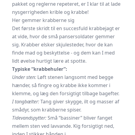
pakket og reglerne repeteret, er I klar til at lade
nysgerrigheden krible og krabbe!
Her gemmer krabberne sig
Det første skridt til en succesfuld krabbejagt er
at vide, hvor de små pansersoldater gemmer
sig. Krabber elsker skjulesteder, hvor de kan
finde mad og beskyttelse - og dem kan I med
lidt øvelse hurtigt lære at spotte.
Typiske “krabbehuler”:
Under sten:
Løft stenen langsomt med begge
hænder, så fingre og krabbe ikke kommer i
klemme, og læg den forsigtigt tilbage bagefter.
I tangbælter:
Tang giver skygge, ilt og masser af
smådyr, som krabberne spiser.
Tidevandspytter:
Små “bassiner” bliver fanget
mellem sten ved lavvande. Kig forsigtigt ned,
inden I stikker hånden i.