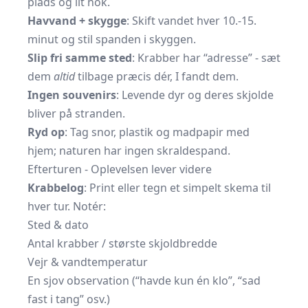
plads og ilt nok.
Havvand + skygge
: Skift vandet hver 10.-15.
minut og stil spanden i skyggen.
Slip fri samme sted
: Krabber har “adresse” - sæt
dem
altid
tilbage præcis dér, I fandt dem.
Ingen souvenirs
: Levende dyr og deres skjolde
bliver på stranden.
Ryd op
: Tag snor, plastik og madpapir med
hjem; naturen har ingen skraldespand.
Efterturen - Oplevelsen lever videre
Krabbelog
: Print eller tegn et simpelt skema til
hver tur. Notér:
Sted & dato
Antal krabber / største skjoldbredde
Vejr & vandtemperatur
En sjov observation (“havde kun én klo”, “sad
fast i tang” osv.)