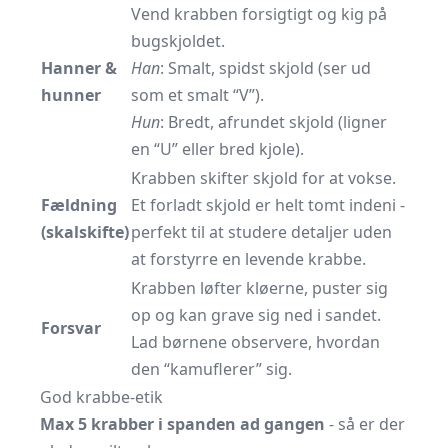
Vend krabben forsigtigt og kig på
bugskjoldet.
Hanner &
Han
: Smalt, spidst skjold (ser ud
hunner
som et smalt “V”).
Hun
: Bredt, afrundet skjold (ligner
en “U” eller bred kjole).
Krabben skifter skjold for at vokse.
Fældning
Et forladt skjold er helt tomt indeni -
(skalskifte)
perfekt til at studere detaljer uden
at forstyrre en levende krabbe.
Krabben løfter kløerne, puster sig
op og kan grave sig ned i sandet.
Forsvar
Lad børnene observere, hvordan
den “kamuflerer” sig.
God krabbe-etik
Max 5 krabber i spanden ad gangen
- så er der