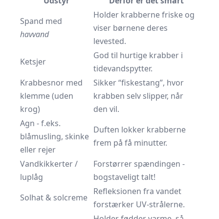
Udstyr
Derfor er det smart
Holder krabberne friske og
Spand med
viser børnene deres
havvand
levested.
God til hurtige krabber i
Ketsjer
tidevandspytter.
Krabbesnor med
Sikker “fiskestang”, hvor
klemme (uden
krabben selv slipper, når
krog)
den vil.
Agn - f.eks.
Duften lokker krabberne
blåmusling, skinke
frem på få minutter.
eller rejer
Vandkikkerter /
Forstørrer spændingen -
luplåg
bogstaveligt talt!
Refleksionen fra vandet
Solhat & solcreme
forstærker UV-strålerne.
Holder fødder varme, så