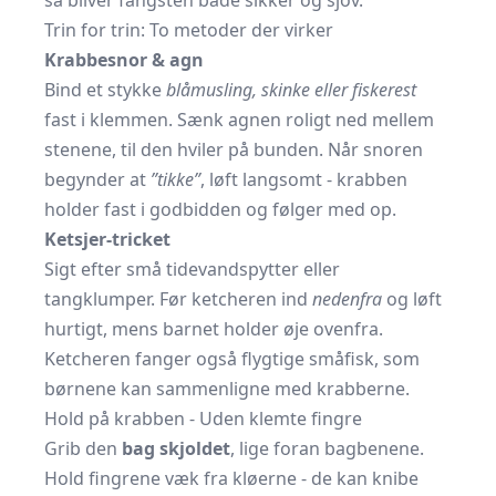
så bliver fangsten både sikker og sjov.
Trin for trin: To metoder der virker
Krabbesnor & agn
Bind et stykke
blåmusling, skinke eller fiskerest
fast i klemmen. Sænk agnen roligt ned mellem
stenene, til den hviler på bunden. Når snoren
begynder at
”tikke”
, løft langsomt - krabben
holder fast i godbidden og følger med op.
Ketsjer-tricket
Sigt efter små tidevandspytter eller
tangklumper. Før ketcheren ind
nedenfra
og løft
hurtigt, mens barnet holder øje ovenfra.
Ketcheren fanger også flygtige småfisk, som
børnene kan sammenligne med krabberne.
Hold på krabben - Uden klemte fingre
Grib den
bag skjoldet
, lige foran bagbenene.
Hold fingrene væk fra kløerne - de kan knibe