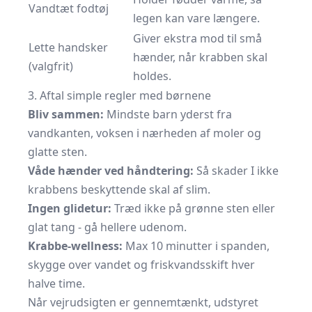
Vandtæt fodtøj
legen kan vare længere.
Giver ekstra mod til små
Lette handsker
hænder, når krabben skal
(valgfrit)
holdes.
3. Aftal simple regler med børnene
Bliv sammen:
Mindste barn yderst fra
vandkanten, voksen i nærheden af moler og
glatte sten.
Våde hænder ved håndtering:
Så skader I ikke
krabbens beskyttende skal af slim.
Ingen glidetur:
Træd ikke på grønne sten eller
glat tang - gå hellere udenom.
Krabbe-wellness:
Max 10 minutter i spanden,
skygge over vandet og friskvandsskift hver
halve time.
Når vejrudsigten er gennemtænkt, udstyret