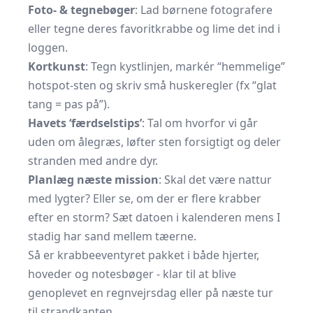
Foto- & tegnebøger
: Lad børnene fotografere
eller tegne deres favoritkrabbe og lime det ind i
loggen.
Kortkunst
: Tegn kystlinjen, markér “hemmelige”
hotspot-sten og skriv små huskeregler (fx “glat
tang = pas på”).
Havets ‘færdselstips’
: Tal om hvorfor vi går
uden om ålegræs, løfter sten forsigtigt og deler
stranden med andre dyr.
Planlæg næste mission
: Skal det være nattur
med lygter? Eller se, om der er flere krabber
efter en storm? Sæt datoen i kalenderen mens I
stadig har sand mellem tæerne.
Så er krabbeeventyret pakket i både hjerter,
hoveder og notesbøger - klar til at blive
genoplevet en regnvejrsdag eller på næste tur
til strandkanten.