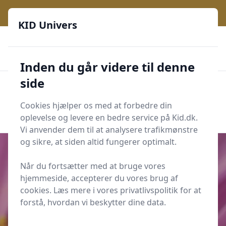
KID Univers - Hvor nysgerrighed bliver til leg og læring
KID Univers
🎫
🎗️
📈
200 produktyper
11 kategorier
Daglige opdateringer
🌟
🌟🌟🌟🌟🌟
Altid de billigste priser
Inden du går videre til denne
side
KID Univers
Men
Start søgning
Cookies hjælper os med at forbedre din
Start søgning
oplevelse og levere en bedre service på Kid.dk.
Vi anvender dem til at analysere trafikmønstre
og sikre, at siden altid fungerer optimalt.
Når du fortsætter med at bruge vores
hjemmeside, accepterer du vores brug af
Udgivet i
Oplevelser
cookies. Læs mere i vores privatlivspolitik for at
Sådan finder I krabber på
forstå, hvordan vi beskytter dine data.
stranden med børn