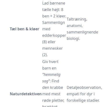
Lad børnene
tælle højt: 8
ben + 2 kløer.
Taltræning,
Sammenlign
anatomi,
Tæl ben & kløer
med
sammenlignende
edderkopper
biologi.
(8) eller
mennesker
(2).
Giv hvert
barn en
”hemmelig
sag”
: Find
den krabbe
Detaljeobservation,
Naturdetektiven
med mest
empati for dyr i
røde pletter,
forskellige stadier.
brækket