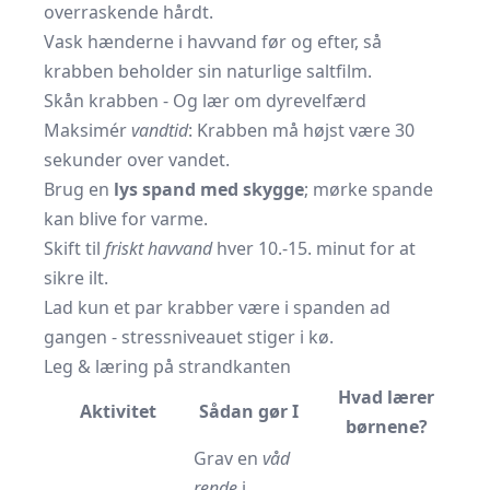
overraskende hårdt.
Vask hænderne i havvand før og efter, så
krabben beholder sin naturlige saltfilm.
Skån krabben - Og lær om dyrevelfærd
Maksimér
vandtid
: Krabben må højst være 30
sekunder over vandet.
Brug en
lys spand med skygge
; mørke spande
kan blive for varme.
Skift til
friskt havvand
hver 10.-15. minut for at
sikre ilt.
Lad kun et par krabber være i spanden ad
gangen - stressniveauet stiger i kø.
Leg & læring på strandkanten
Hvad lærer
Aktivitet
Sådan gør I
børnene?
Grav en
våd
rende
i