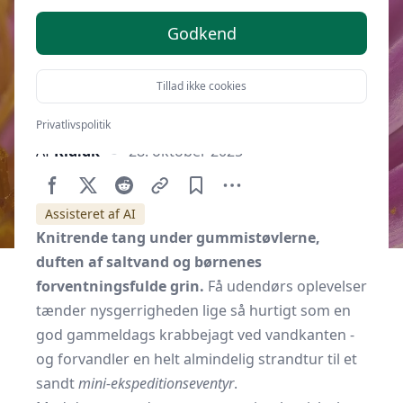
Godkend
Tillad ikke cookies
Privatlivspolitik
Af
Kid.dk
28. oktober 2025
Assisteret af AI
Knitrende tang under gummistøvlerne,
duften af saltvand og børnenes
forventningsfulde grin.
Få udendørs oplevelser
tænder nysgerrigheden lige så hurtigt som en
god gammeldags krabbejagt ved vandkanten -
og forvandler en helt almindelig strandtur til et
sandt
mini-ekspeditionseventyr
.