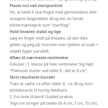
Placer nul ved startpunktet
Vis, at tallet
skal flugte med genstandens eller
0
stregens begyndelse. Brug evt. en farvet
klistermærkeprik som “startflag”.
Hold linealen stabil og lige
Læg en finger midt på linealen, så den ikke
glider, og peg på, hvordan man tjekker, at scale +
objekt ligger parallelt.
Aflæs til nærmeste centimeter
Fokuser i 1. klasse på hele centimeter. Sig højt:
“Pilehuset slutter ved tallet 8 - det er 8 cm”.
Skriv resultatet korrekt
Træn at sætte
efter tallet:
. Brug mini-
cm
8 cm
whiteboards til hurtig feedback.
2. Fra tavle til bord: Guided praksis
Tegn tre streger på tavlen (fx 4 cm, 7 cm, 10 cm).