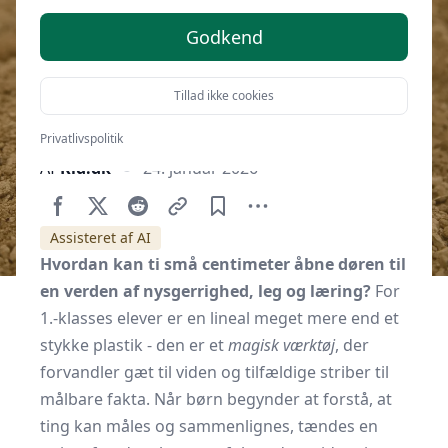
Godkend
Tillad ikke cookies
Privatlivspolitik
Af
Kid.dk
24. januar 2026
Assisteret af AI
Hvordan kan ti små centimeter åbne døren til
en verden af nysgerrighed, leg og læring?
For
1.-klasses elever er en lineal meget mere end et
stykke plastik - den er et
magisk værktøj
, der
forvandler gæt til viden og tilfældige striber til
målbare fakta. Når børn begynder at forstå, at
ting kan måles og sammenlignes, tændes en