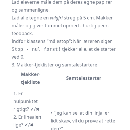
Lad eleverne måle dem på deres egne papirer
og sammenligne.
Lad alle tegne en
valgfri
streg på 5 cm. Makker
måler og giver tommel op/ned - hurtig peer-
feedback.
Indfør klassens “målestop”: Når læreren siger
tjekker alle, at de starter
Stop - nul først!
ved 0.
3. Makker-tjeklister og samtalestartere
Makker-
Samtalestarter
tjekliste
1. Er
nulpunktet
rigtigt? ✔/✖
• “Jeg kan se, at din linjal er
2. Er linealen
lidt skæv, vil du prøve at rette
lige? ✔/✖
den?”