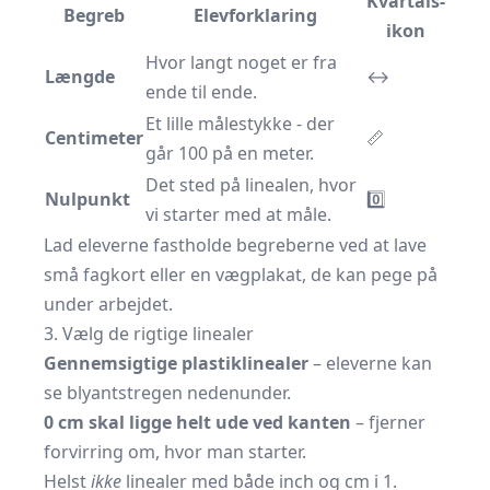
Kvartals-
Begreb
Elevforklaring
ikon
Hvor langt noget er fra
Længde
↔️
ende til ende.
Et lille målestykke - der
Centimeter
📏
går 100 på en meter.
Det sted på linealen, hvor
Nulpunkt
0️⃣
vi starter med at måle.
Lad eleverne fastholde begreberne ved at lave
små fagkort eller en vægplakat, de kan pege på
under arbejdet.
3. Vælg de rigtige linealer
Gennemsigtige plastiklinealer
– eleverne kan
se blyantstregen nedenunder.
0 cm skal ligge helt ude ved kanten
– fjerner
forvirring om, hvor man starter.
Helst
ikke
linealer med både inch og cm i 1.