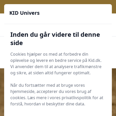
KID Univers - Hvor nysgerrighed bliver til leg og læring
KID Univers
🎫
🎗️
📈
200 produktyper
11 kategorier
Daglige opdateringer
🌟
🌟🌟🌟🌟🌟
Altid de billigste priser
Inden du går videre til denne
side
KID Univers
Men
Start søgning
Cookies hjælper os med at forbedre din
Start søgning
oplevelse og levere en bedre service på Kid.dk.
Vi anvender dem til at analysere trafikmønstre
og sikre, at siden altid fungerer optimalt.
Når du fortsætter med at bruge vores
hjemmeside, accepterer du vores brug af
Udgivet i
Leg og Læring
cookies. Læs mere i vores privatlivspolitik for at
Sådan introducerer du måling
forstå, hvordan vi beskytter dine data.
med lineal i 1. klasse