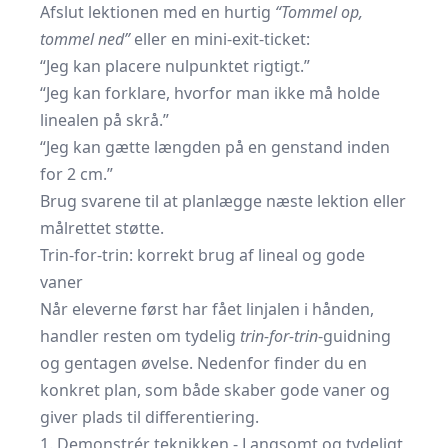
Afslut lektionen med en hurtig
“Tommel op,
tommel ned”
eller en mini-exit-ticket:
“Jeg kan placere nulpunktet rigtigt.”
“Jeg kan forklare, hvorfor man ikke må holde
linealen på skrå.”
“Jeg kan gætte længden på en genstand inden
for 2 cm.”
Brug svarene til at planlægge næste lektion eller
målrettet støtte.
Trin-for-trin: korrekt brug af lineal og gode
vaner
Når eleverne først har fået linjalen i hånden,
handler resten om tydelig
trin-for-trin
-guidning
og gentagen øvelse. Nedenfor finder du en
konkret plan, som både skaber gode vaner og
giver plads til differentiering.
1. Demonstrér teknikken - Langsomt og tydeligt