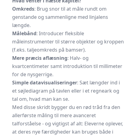
Hvad venter i næste kapitel?
Omkreds
: Brug snor til at måle rundt om
genstande og sammenligne med linjalens
længde.
Målebånd
: Introducer fleksible
måleinstrumenter til større objekter og kroppen
(f.eks. taljeomkreds på bamser).
Mere præcis aflæsning
: Halv- og
kvartcentimeter samt introduktion til millimeter
for de nysgerrige.
Simple datavisualiseringer
: Sæt længder ind i
et søjlediagram på tavlen eller i et regneark og
tal om, hvad man kan se.
Med disse skridt bygger du en rød tråd fra den
allerførste måling til mere avanceret
talforståelse - og vigtigst af alt: Eleverne oplever,
at deres nye færdigheder kan bruges både i