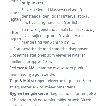
nulpunktet
.
Eleverne leder i klasseværelset efter
Under
genstande, der ligger i intervallet 5-10
jagten
cm. Hver ting noteres på en liste.
Saml alle genstande, mål i fællesskab, og
Efter
lav et søjlediagram på tavlen: Hvor
jagten
mange ting var 5 cm? 6 cm? …
4. Stationsarbejde med samarbejdsopgaver
Opsæt fire stationer, som eleverne roterer
imellem i grupper á 3-4.
Estimer & Mål
- samme øvelse som punkt 1,
men med nye genstande.
Tegn & Mål streger
- eleverne tegner en 8 cm
streg, bytter ark og måler hinandens.
Byg en længdekæde
- læg ispinde i forlængelse
af hinanden, så de samlet måler præcis 30 cm.