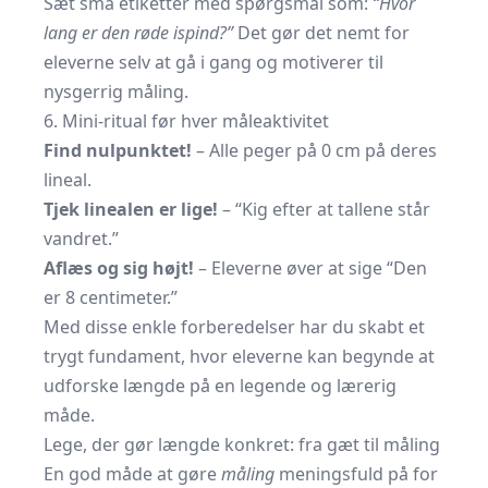
Sæt små etiketter med spørgsmål som:
“Hvor
lang er den røde ispind?”
Det gør det nemt for
eleverne selv at gå i gang og motiverer til
nysgerrig måling.
6. Mini-ritual før hver måleaktivitet
Find nulpunktet!
– Alle peger på 0 cm på deres
lineal.
Tjek linealen er lige!
– “Kig efter at tallene står
vandret.”
Aflæs og sig højt!
– Eleverne øver at sige “Den
er 8 centimeter.”
Med disse enkle forberedelser har du skabt et
trygt fundament, hvor eleverne kan begynde at
udforske længde på en legende og lærerig
måde.
Lege, der gør længde konkret: fra gæt til måling
En god måde at gøre
måling
meningsfuld på for