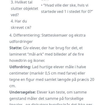
3. Hvilket tal
• “Hvad ville der ske, hvis vi
slutter objektet
startede ved 1 i stedet for 0?”
ved?
4. Har du
skrevet
?
cm
4. Differentiering: Støtteskemaer og ekstra
udfordringer
Støtte:
Giv elever, der har brug for det, et
lamineret “mål-ark” med billeder af de fire
hovedtrin og ikoner.
Udfordring:
Lad hurtige elever måle i halve
centimeter (markér 0,5 cm med farve) eller
tegne en figur med samlet længde på præcis 20
cm.
Undersøgelse:
Elever kan teste, om samme
genstand måler det samme på forskellige
linealer - og diskutere hvorfor/når det ikke gør.