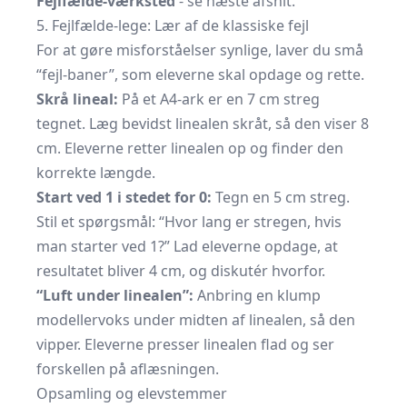
Fejlfælde-værksted
- se næste afsnit.
5. Fejlfælde-lege: Lær af de klassiske fejl
For at gøre misforståelser synlige, laver du små
“fejl-baner”, som eleverne skal opdage og rette.
Skrå lineal:
På et A4-ark er en 7 cm streg
tegnet. Læg bevidst linealen skråt, så den viser 8
cm. Eleverne retter linealen op og finder den
korrekte længde.
Start ved 1 i stedet for 0:
Tegn en 5 cm streg.
Stil et spørgsmål: “Hvor lang er stregen, hvis
man starter ved 1?” Lad eleverne opdage, at
resultatet bliver 4 cm, og diskutér hvorfor.
“Luft under linealen”:
Anbring en klump
modellervoks under midten af linealen, så den
vipper. Eleverne presser linealen flad og ser
forskellen på aflæsningen.
Opsamling og elevstemmer