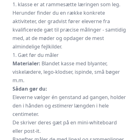
1. klasse er at rammesætte læringen som leg.
Herunder finder du en række konkrete
aktiviteter, der gradvist fører eleverne fra
kvalificerede gæt til præcise målinger - samtidig
med, at de møder og opdager de mest
almindelige fejlkilder.
1. Gæt før du måler
Materialer:
Blandet kasse med blyanter,
viskelædere, lego-klodser, ispinde, små bøger
m.m.
Sådan gør du:
Eleverne vælger én genstand ad gangen, holder
den i hånden og
estimerer
længden i hele
centimeter.
De skriver deres gæt på en mini-whiteboard
eller post-it.
Bagefter måler de med lineal og sammenligner