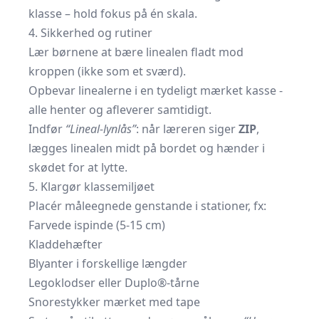
klasse – hold fokus på én skala.
4. Sikkerhed og rutiner
Lær børnene at bære linealen fladt mod
kroppen (ikke som et sværd).
Opbevar linealerne i en tydeligt mærket kasse -
alle henter og afleverer samtidigt.
Indfør
“Lineal-lynlås”
: når læreren siger
ZIP
,
lægges linealen midt på bordet og hænder i
skødet for at lytte.
5. Klargør klassemiljøet
Placér måleegnede genstande i stationer, fx:
Farvede ispinde (5-15 cm)
Kladdehæfter
Blyanter i forskellige længder
Legoklodser eller Duplo®-tårne
Snorestykker mærket med tape