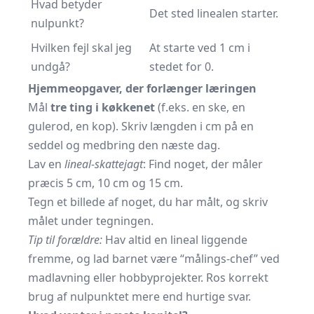
Hvad betyder
Det sted linealen starter.
nulpunkt?
Hvilken fejl skal jeg
At starte ved 1 cm i
undgå?
stedet for 0.
Hjemmeopgaver, der forlænger læringen
Mål
tre ting i køkkenet
(f.eks. en ske, en
gulerod, en kop). Skriv længden i cm på en
seddel og medbring den næste dag.
Lav en
lineal-skattejagt
: Find noget, der måler
præcis 5 cm, 10 cm og 15 cm.
Tegn et billede af noget, du har målt, og skriv
målet under tegningen.
Tip til forældre:
Hav altid en lineal liggende
fremme, og lad barnet være “målings-chef” ved
madlavning eller hobbyprojekter. Ros korrekt
brug af nulpunktet mere end hurtige svar.