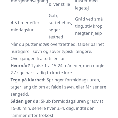
morgenopvågning
kaster med
bliver stille
legetøj
Gab,
Gråd ved små
4-5 timer efter
suttebehov,
ting, stiv krop,
middagslur
søger
nægter hjælp
tæthed
Når du putter
inden
overtræthed, falder barnet
hurtigere i søvn og sover typisk længere.
Overgangen fra to til én lur
Hvornår?
Typisk fra 15-24 måneder, men nogle
2-årige har stadig to korte lure.
Tegn på klarhed:
Springer formiddagsluren,
tager lang tid om at falde i søvn, eller får senere
sengetid.
Sådan gør du:
Skub formiddagsluren gradvist
15-30 min. senere hver 3.-4. dag, indtil den
rammer efter frokost.