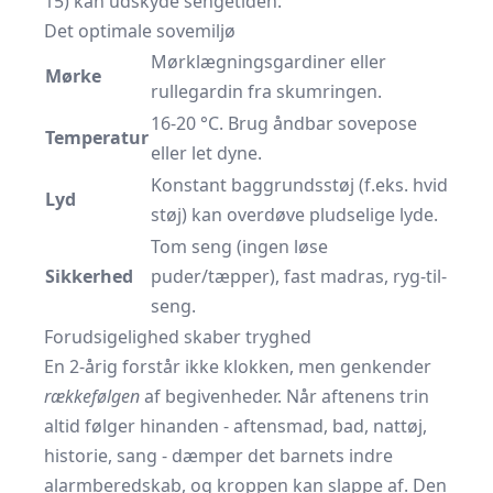
15) kan udskyde sengetiden.
Det optimale sovemiljø
Mørklægningsgardiner eller
Mørke
rullegardin fra skumringen.
16-20 °C. Brug åndbar sovepose
Temperatur
eller let dyne.
Konstant baggrundsstøj (f.eks. hvid
Lyd
støj) kan overdøve pludselige lyde.
Tom seng (ingen løse
Sikkerhed
puder/tæpper), fast madras, ryg-til-
seng.
Forudsigelighed skaber tryghed
En 2-årig forstår ikke klokken, men genkender
rækkefølgen
af begivenheder. Når aftenens trin
altid følger hinanden - aftensmad, bad, nattøj,
historie, sang - dæmper det barnets indre
alarmberedskab, og kroppen kan slappe af. Den