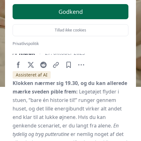
Godkend
Tillad ikke cookies
Privatlivspolitik
Af
Kid.dk
27. oktober 2025
Assisteret af AI
Klokken nærmer sig 19.30, og du kan allerede
mærke sveden pible frem:
Legetøjet flyder i
stuen, “bare én historie til!” runger gennem
huset, og det lille energibundt virker alt andet
end klar til at lukke øjnene. Hvis du kan
genkende scenariet, er du langt fra alene.
En
tydelig og tryg putterutine
er nemlig noget af det