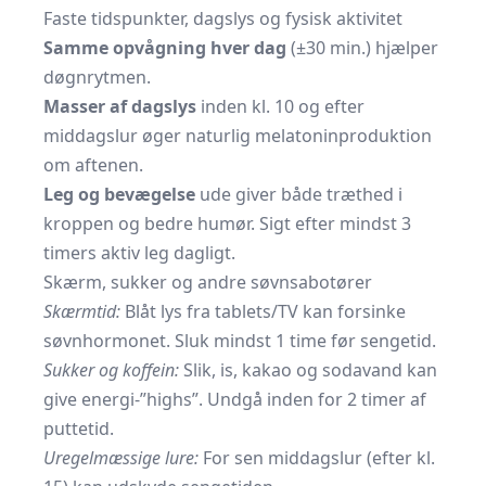
Faste tidspunkter, dagslys og fysisk aktivitet
Samme opvågning hver dag
(±30 min.) hjælper
døgnrytmen.
Masser af dagslys
inden kl. 10 og efter
middagslur øger naturlig melatoninproduktion
om aftenen.
Leg og bevægelse
ude giver både træthed i
kroppen og bedre humør. Sigt efter mindst 3
timers aktiv leg dagligt.
Skærm, sukker og andre søvnsabotører
Skærmtid:
Blåt lys fra tablets/TV kan forsinke
søvnhormonet. Sluk mindst 1 time før sengetid.
Sukker og koffein:
Slik, is, kakao og sodavand kan
give energi-”highs”. Undgå inden for 2 timer af
puttetid.
Uregelmæssige lure:
For sen middagslur (efter kl.