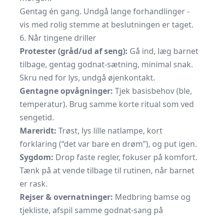
Gentag én gang. Undgå lange forhandlinger -
vis med rolig stemme at beslutningen er taget.
6. Når tingene driller
Protester (gråd/ud af seng):
Gå ind, læg barnet
tilbage, gentag godnat-sætning, minimal snak.
Skru ned for lys, undgå øjenkontakt.
Gentagne opvågninger:
Tjek basisbehov (ble,
temperatur). Brug samme korte ritual som ved
sengetid.
Mareridt:
Trøst, lys lille natlampe, kort
forklaring (“det var bare en drøm”), og put igen.
Sygdom:
Drop faste regler, fokuser på komfort.
Tænk på at vende tilbage til rutinen, når barnet
er rask.
Rejser & overnatninger:
Medbring bamse og
tjekliste, afspil samme godnat-sang på