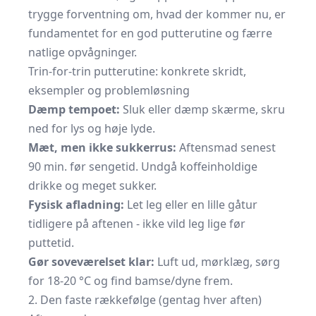
trygge forventning om, hvad der kommer nu, er
fundamentet for en god putterutine og færre
natlige opvågninger.
Trin-for-trin putterutine: konkrete skridt,
eksempler og problemløsning
Dæmp tempoet:
Sluk eller dæmp skærme, skru
ned for lys og høje lyde.
Mæt, men ikke sukkerrus:
Aftensmad senest
90 min. før sengetid. Undgå koffeinholdige
drikke og meget sukker.
Fysisk afladning:
Let leg eller en lille gåtur
tidligere på aftenen - ikke vild leg lige før
puttetid.
Gør soveværelset klar:
Luft ud, mørklæg, sørg
for 18-20 °C og find bamse/dyne frem.
2. Den faste rækkefølge (gentag hver aften)