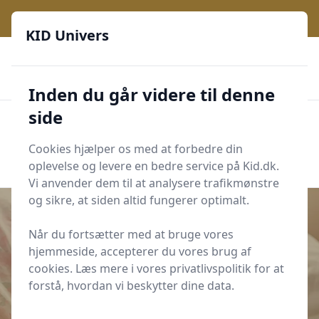
KID Univers - Hvor nysgerrighed bliver til leg og læring
KID Univers
🎫
🎗️
📈
200 produktyper
11 kategorier
Daglige opdateringer
🌟
🌟🌟🌟🌟🌟
Altid de billigste priser
Inden du går videre til denne
side
KID Univers
Men
Start søgning
Cookies hjælper os med at forbedre din
Start søgning
oplevelse og levere en bedre service på Kid.dk.
Vi anvender dem til at analysere trafikmønstre
og sikre, at siden altid fungerer optimalt.
Når du fortsætter med at bruge vores
hjemmeside, accepterer du vores brug af
Udgivet i
Familieliv
cookies. Læs mere i vores privatlivspolitik for at
Sådan laver du en putterutine til
forstå, hvordan vi beskytter dine data.
din 2-årige