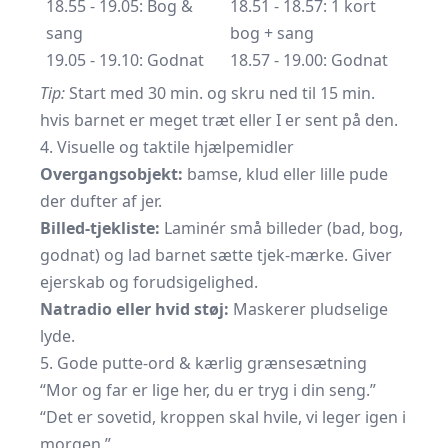
18.55 - 19.05: Bog &
18.51 - 18.57: 1 kort
sang
bog + sang
19.05 - 19.10: Godnat
18.57 - 19.00: Godnat
Tip:
Start med 30 min. og skru ned til 15 min.
hvis barnet er meget træt eller I er sent på den.
4. Visuelle og taktile hjælpemidler
Overgangsobjekt:
bamse, klud eller lille pude
der dufter af jer.
Billed-tjekliste:
Laminér små billeder (bad, bog,
godnat) og lad barnet sætte tjek-mærke. Giver
ejerskab og forudsigelighed.
Natradio eller hvid støj:
Maskerer pludselige
lyde.
5. Gode putte-ord & kærlig grænsesætning
“Mor og far er lige her, du er tryg i din seng.”
“Det er sovetid, kroppen skal hvile, vi leger igen i
morgen.”