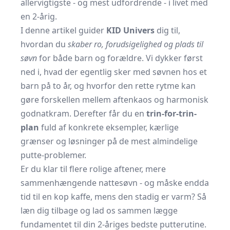
allervigtigste - og mest udfordrende - i livet med
en 2-årig.
I denne artikel guider
KID Univers
dig til,
hvordan du
skaber ro, forudsigelighed og plads til
søvn
for både barn og forældre. Vi dykker først
ned i, hvad der egentlig sker med søvnen hos et
barn på to år, og hvorfor den rette rytme kan
gøre forskellen mellem aftenkaos og harmonisk
godnatkram. Derefter får du en
trin-for-trin-
plan
fuld af konkrete eksempler, kærlige
grænser og løsninger på de mest almindelige
putte-problemer.
Er du klar til flere rolige aftener, mere
sammenhængende nattesøvn - og måske endda
tid til en kop kaffe, mens den stadig er varm? Så
læn dig tilbage og lad os sammen lægge
fundamentet til din 2-åriges bedste putterutine.