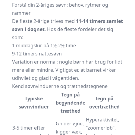
Forstå din 2-åriges søvn: behov, rytmer og
rammer
De fleste 2-årige trives med
11-14 timers samlet
søvn i døgnet
. Hos de fleste fordeler det sig
som:
1 middagslur på 1½-2½ time
9-12 timers nattesøvn
Variation er normal; nogle børn har brug for lidt
mere eller mindre. Vigtigst er, at barnet virker
udhvilet og glad i vågentiden.
Kend søvnvinduerne og træthedstegnene
Tegn på
Typiske
Tegn på
begyndende
søvnvinduer
overtræthed
træthed
Hyperaktivitet,
Gnider øjne,
3-5 timer efter
“zoomerløb”,
kigger væk,