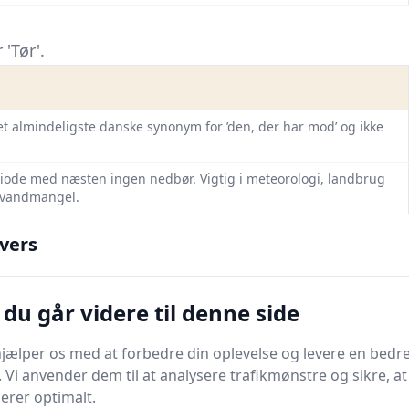
'Tør'.
 det almindeligste danske synonym for ’den, der har mod’ og ikke
riode med næsten ingen nedbør. Vigtig i meteorologi, landbrug
r vandmangel.
’ (Tør glasset af!) og infinitiv, når man taler om at fjerne fugt
vers
g og rengøring.
du går videre til denne side
 dit krydsord med 'Tør'.
jælper os med at forbedre din oplevelse og levere en bedre
. Vi anvender dem til at analysere trafikmønstre og sikre, at
erson; har rod i oldnordisk og findes stadig i beskrivelser af
gerer optimalt.