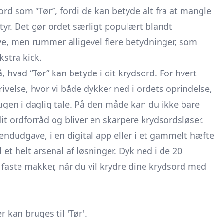
 ord som “Tør”, fordi de kan betyde alt fra at mangle
ntyr. Det gør ordet særligt populært blandt
ve, men rummer alligevel flere betydninger, som
kstra kick.
å, hvad “Tør” kan betyde i dit krydsord. For hvert
rivelse, hvor vi både dykker ned i ordets oprindelse,
ugen i daglig tale. På den måde kan du ikke bare
it ordforråd og bliver en skarpere krydsordsløser.
ndudgave, i en digital app eller i et gammelt hæfte
et helt arsenal af løsninger. Dyk ned i de 20
 faste makker, når du vil krydre dine krydsord med
 kan bruges til 'Tør'.