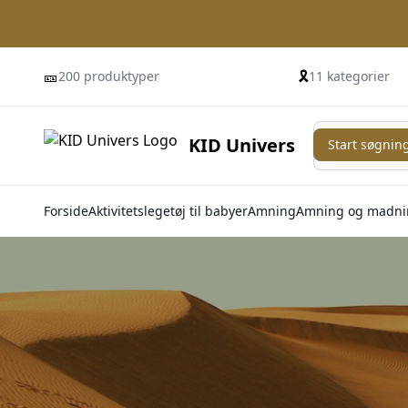
🎫
🎗️
200 produktyper
11 kategorier
Start søgning
KID Univers
Start søgnin
Forside
Aktivitetslegetøj til babyer
Amning
Amning og madni