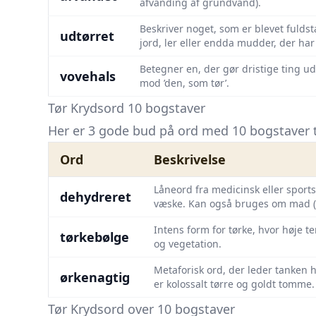
afvanding af grundvand).
Beskriver noget, som er blevet fuld
udtørret
jord, ler eller endda mudder, der har
Betegner en, der gør dristige ting ud
vovehals
mod ’den, som tør’.
Tør Krydsord 10 bogstaver
Her er 3 gode bud på ord med 10 bogstaver til
Ord
Beskrivelse
Låneord fra medicinsk eller spor
dehydreret
væske. Kan også bruges om mad (t
Intens form for tørke, hvor høje 
tørkebølge
og vegetation.
Metaforisk ord, der leder tanken 
ørkenagtig
er kolossalt tørre og goldt tomme.
Tør Krydsord over 10 bogstaver