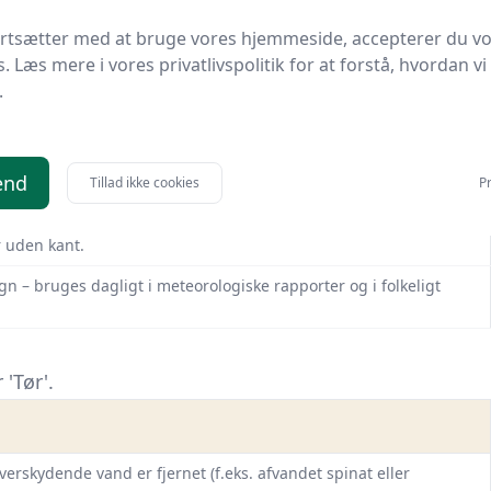
ortsætter med at bruge vores hjemmeside, accepterer du v
s. Læs mere i vores privatlivspolitik for at forstå, hvordan vi
 dit krydsord med 'Tør'.
.
en let følelse af fare eller grænseoverskridelse. ’Tør’ i
end
Tillad ikke cookies
Pr
er ekstrem tørhed – ’fuldstændig uden fugt’. Bruger man også om
r uden kant.
gn – bruges dagligt i meteorologiske rapporter og i folkeligt
'Tør'.
verskydende vand er fjernet (f.eks. afvandet spinat eller