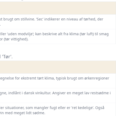
t brugt om stillvine. ’Sec’ indikerer en niveau af tørhed, der
.
ler ’uden modvilje’; kan beskrive alt fra klima (tør luft) til smag
 (tør vittighed).
'Tør'.
etegnelse for ekstremt tørt klima, typisk brugt om ørkenregioner
gne, indlånt i dansk vinkultur. Angiver en meget lav rest­sødme i
r situationer, som mangler fugt eller er ’ret kedelige’. Også
 vin med meget lidt sødme.