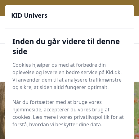
KID Univers - Hvor nysgerrighed bliver til leg og læring
KID Univers
🎫
🎗️
📈
200 produktyper
11 kategorier
Daglige opdateringer
🌟
🌟🌟🌟🌟🌟
Altid de billigste priser
Inden du går videre til denne
side
KID Univers
Men
Start søgning
Cookies hjælper os med at forbedre din
Start søgning
oplevelse og levere en bedre service på Kid.dk.
Vi anvender dem til at analysere trafikmønstre
og sikre, at siden altid fungerer optimalt.
Når du fortsætter med at bruge vores
hjemmeside, accepterer du vores brug af
Udgivet i
For de voksne
cookies. Læs mere i vores privatlivspolitik for at
Hvilken telefon skal jeg købe til
forstå, hvordan vi beskytter dine data.
mine børn? Her er 5 ting du skal
overveje