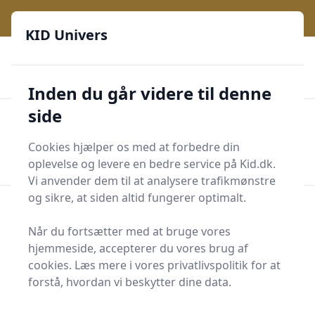
KID Univers - Hvor nysgerrighed bliver til leg og læring
KID Univers
🎫
🎗️
📈
200 produktyper
11 kategorier
Daglige opdateringer
🌟
🌟🌟🌟🌟🌟
Altid de billigste priser
Inden du går videre til denne
side
KID Univers
Men
Start søgning
Cookies hjælper os med at forbedre din
Start søgning
oplevelse og levere en bedre service på Kid.dk.
Vi anvender dem til at analysere trafikmønstre
og sikre, at siden altid fungerer optimalt.
Forside
Børn og Familie
Baby og småbørn
Vikler og seler
Når du fortsætter med at bruge vores
Vikler og seler
hjemmeside, accepterer du vores brug af
cookies. Læs mere i vores privatlivspolitik for at
Fastvikle
forstå, hvordan vi beskytter dine data.