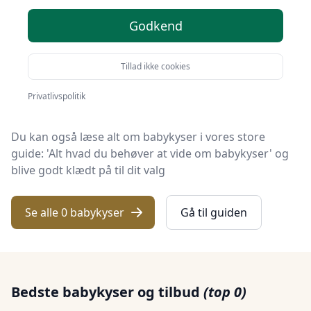
KID Univers er stedet at finde babykyser. Vi har samlet
Godkend
0 top-produkter, så du hurtigt kan vælge det bedste.
Tillad ikke cookies
Hvad enten du leder efter kvalitet, et prisvenligt valg,
en specifik model eller gratis levering på babykyse, har
Privatlivspolitik
vi gjort arbejdet nemt for dig med vores liste.
Du kan også læse alt om babykyser i vores store
guide: 'Alt hvad du behøver at vide om babykyser' og
blive godt klædt på til dit valg
Se alle 0 babykyser
Gå til guiden
Bedste babykyser og tilbud
(top 0)