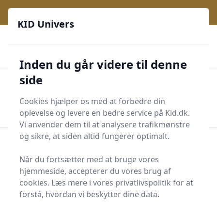
KID Univers - Hvor nysgerrighed bliver til leg og læring
e menu
KID Univers
🎫
🎗️
📈
200 produktyper
11 kategorier
Daglige opdateringer
🌟
🌟🌟🌟🌟🌟
Altid de billigste priser
Inden du går videre til denne
side
KID Univers
Men
Start søgning
Cookies hjælper os med at forbedre din
Start søgning
oplevelse og levere en bedre service på Kid.dk.
Vi anvender dem til at analysere trafikmønstre
og sikre, at siden altid fungerer optimalt.
Forside
Børn og Familie
Baby og småbørn
Babykyse
Når du fortsætter med at bruge vores
hjemmeside, accepterer du vores brug af
Bedste babykyser og
cookies. Læs mere i vores privatlivspolitik for at
tilbud - top 0
forstå, hvordan vi beskytter dine data.