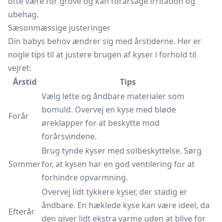
ofte være for grove og kan forårsage irritation og
ubehag.
Sæsonmæssige justeringer
Din babys behov ændrer sig med årstiderne. Her er
nogle tips til at justere brugen af kyser i forhold til
vejret:
Årstid
Tips
Vælg lette og åndbare materialer som
bomuld. Overvej en kyse med bløde
Forår
øreklapper for at beskytte mod
forårsvindene.
Brug tynde kyser med solbeskyttelse. Sørg
Sommer
for, at kysen har en god ventilering for at
forhindre opvarmning.
Overvej lidt tykkere kyser, der stadig er
åndbare. En hæklede kyse kan være ideel, da
Efterår
den giver lidt ekstra varme uden at blive for