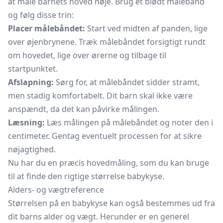
at måle barnets hoved nøje. Brug et blødt målebånd
og følg disse trin:
Placer målebåndet:
Start ved midten af panden, lige
over øjenbrynene. Træk målebåndet forsigtigt rundt
om hovedet, lige over ørerne og tilbage til
startpunktet.
Afslapning:
Sørg for, at målebåndet sidder stramt,
men stadig komfortabelt. Dit barn skal ikke være
anspændt, da det kan påvirke målingen.
Læsning:
Læs målingen på målebåndet og noter den i
centimeter. Gentag eventuelt processen for at sikre
nøjagtighed.
Nu har du en præcis hovedmåling, som du kan bruge
til at finde den rigtige størrelse babykyse.
Alders- og vægtreference
Størrelsen på en babykyse kan også bestemmes ud fra
dit barns alder og vægt. Herunder er en generel