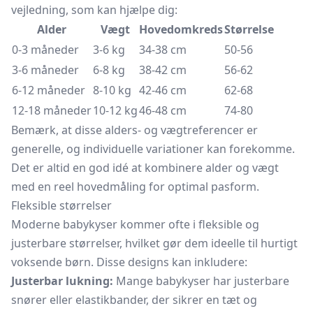
vejledning, som kan hjælpe dig:
Alder
Vægt
Hovedomkreds
Størrelse
0-3 måneder
3-6 kg
34-38 cm
50-56
3-6 måneder
6-8 kg
38-42 cm
56-62
6-12 måneder
8-10 kg
42-46 cm
62-68
12-18 måneder
10-12 kg
46-48 cm
74-80
Bemærk, at disse alders- og vægtreferencer er
generelle, og individuelle variationer kan forekomme.
Det er altid en god idé at kombinere alder og vægt
med en reel hovedmåling for optimal pasform.
Fleksible størrelser
Moderne babykyser kommer ofte i fleksible og
justerbare størrelser, hvilket gør dem ideelle til hurtigt
voksende børn. Disse designs kan inkludere:
Justerbar lukning:
Mange babykyser har justerbare
snører eller elastikbander, der sikrer en tæt og