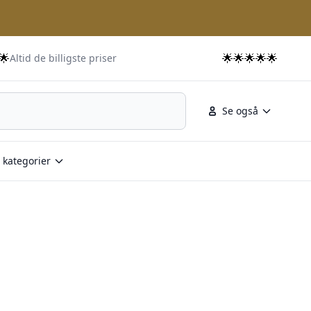
🌟
🌟🌟🌟🌟🌟
Altid de billigste priser
Se også
 kategorier