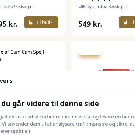
orld.dk
Bedste pris
Babysam.dk
Bedste pris
95 kr.
549 kr.
Til butik
Ti
Spar 32 kr.
vers
du går videre til denne side
Quick look
jælper os med at forbedre din oplevelse og levere en bedre
. Vi anvender dem til at analysere trafikmønstre og sikre, at
m Spejl - Bicycles
Krea Roll Mirror
gerer optimalt.