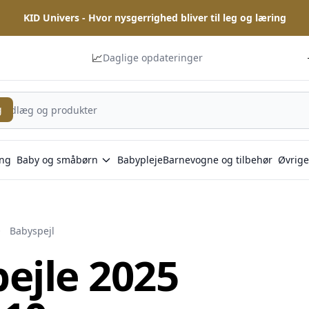
KID Univers - Hvor nysgerrighed bliver til leg og læring
📈
Daglige opdateringer
g
ng
Baby og småbørn
Babypleje
Barnevogne og tilbehør
Øvrige
Babyspejl
ejle 2025