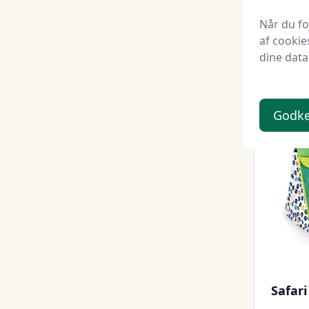
Kids-w
Når du f
af cookie
299,
dine data
Godk
Safari