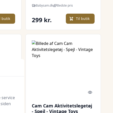
Babysam.dk
Bedste pris
299 kr.
l butik
Til butik
Quick look
Quick look
 service
 siden
Cam Cam Aktivitetslegetøj
- Spejl - Vintage Toys