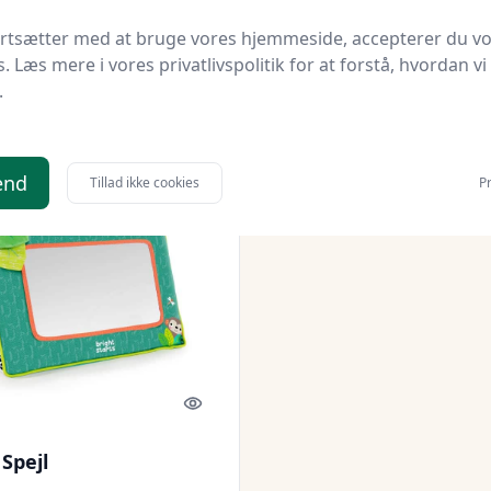
orld.dk
Bedste pris
Proshop.dk
Bedst af 2 priser
ortsætter med at bruge vores hjemmeside, accepterer du v
s. Læs mere i vores privatlivspolitik for at forstå, hvordan vi
95 kr.
138 kr.
Til butik
Ti
.
end
Tillad ikke cookies
Pr
Quick look
 Spejl