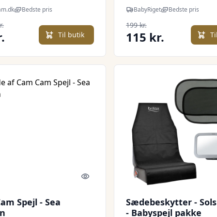
am.dk
Bedste pris
BabyRiget
Bedste pris
r.
199 kr.
.
115 kr.
Til butik
Ti
Quick look
am Spejl - Sea
Sædebeskytter - So
n
- Babyspejl pakke