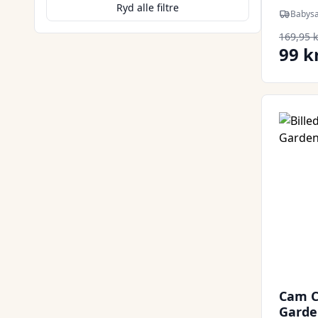
Ryd alle filtre
Babys
169,95 k
99 kr
Cam C
Garde