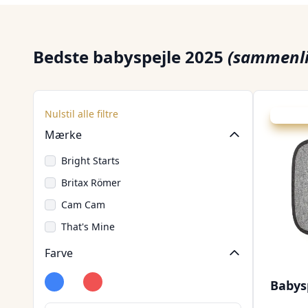
Bedste babyspejle 2025
(sammenli
Nulstil alle filtre
Udsalg -
Mærke
Bright Starts
Britax Römer
Cam Cam
That's Mine
Farve
Babys
Blå
Hvid
Rød