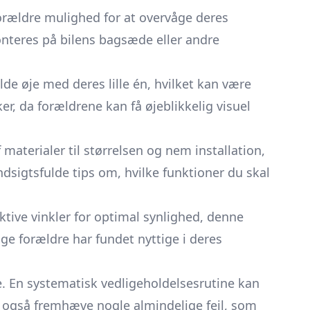
 forældre mulighed for at overvåge deres
onteres på bilens bagsæde eller andre
lde øje med deres lille én, hvilket kan være
r, da forældrene kan få øjeblikkelig visuel
 materialer til størrelsen og nem installation,
dsigtsfulde tips om, hvilke funktioner du skal
ektive vinkler for optimal synlighed, denne
nge forældre har fundet nyttige i deres
ede. En systematisk vedligeholdelsesrutine kan
l også fremhæve nogle almindelige fejl, som