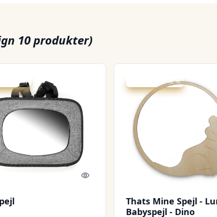
gn 10 produkter)
 spar 41 %
Udsalg - spar 42 %
Quick look
pejl
Thats Mine Spejl - L
Babyspejl - Dino