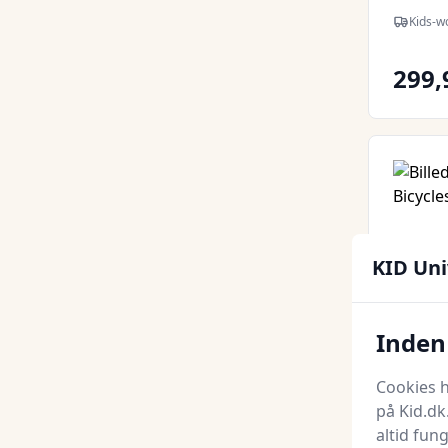
Kids-w
299,
KID Uni
Inden 
Cookies h
på Kid.dk
Cam Ca
altid fun