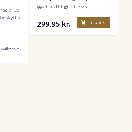
Kids-world.dk
Bedste pris
ores brug
 beskytter
299,95 kr.
l butik
Til butik
ivatlivspolitik