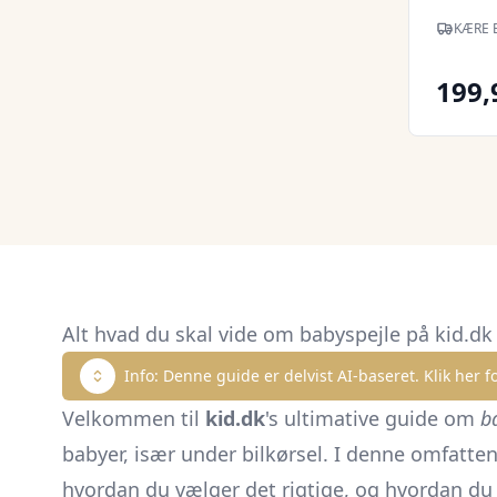
KÆRE 
199,
Alt hvad du skal vide om babyspejle på kid.dk
Info: Denne guide er delvist AI-baseret. Klik her fo
Velkommen til
kid.dk
's ultimative guide om
b
babyer, især under bilkørsel. I denne omfattend
hvordan du vælger det rigtige, og hvordan du