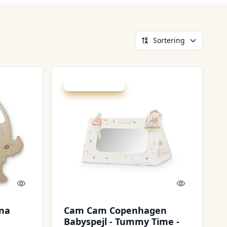
Sortering
Udsalg - spar 20 %
Quick look
Quick look
una
Cam Cam Copenhagen
Babyspejl - Tummy Time -