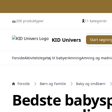
e menu
🎫
🎗️
200 produktyper
11 kategorier
Start søgning
KID Univers
Start søgnin
Forside
Aktivitetslegetøj til babyer
Amning
Amning og madni
Forside
Børn og Familie
Baby og småbørn
Bedste babysp