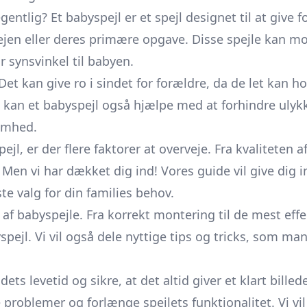
entlig? Et babyspejl er et spejl designet til at give
ejen eller deres primære opgave. Disse spejle kan m
r synsvinkel til babyen.
et kan give ro i sindet for forældre, da de let kan ho
 kan et babyspejl også hjælpe med at forhindre ulykke
omhed.
l, er der flere faktorer at overveje. Fra kvaliteten af
en vi har dækket dig ind! Vores guide vil give dig in
te valg for din families behov.
 af babyspejle. Fra korrekt montering til de mest eff
yspejl. Vi vil også dele nyttige tips og tricks, som ma
ets levetid og sikre, at det altid giver et klart bill
problemer og forlænge spejlets funktionalitet. Vi vi