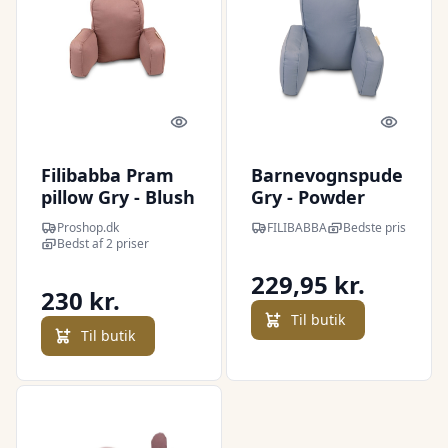
Quick look
Quick l
Filibabba Pram
Barnevognspude
pillow Gry - Blush
Gry - Powder
blue
Proshop.dk
FILIBABBA
Bedste pris
Bedst af 2 priser
229,95 kr.
230 kr.
Til butik
Til butik