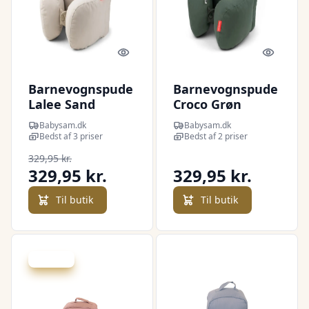
Quick look
Quick l
Barnevognspude
Barnevognspude
Lalee Sand
Croco Grøn
Babysam.dk
Babysam.dk
Bedst af 3 priser
Bedst af 2 priser
329,95 kr.
329,95 kr.
329,95 kr.
Til butik
Til butik
Spar 0 kr.