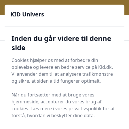
KID Univers - Hvor nysgerrighed bliver til leg og læring
e menu
KID Univers
🎫
🎗️
📈
200 produktyper
11 kategorier
Daglige opdateringer
🌟
🌟🌟🌟🌟🌟
Altid de billigste priser
Inden du går videre til denne
side
KID Univers
Men
Start søgning
Cookies hjælper os med at forbedre din
Start søgning
oplevelse og levere en bedre service på Kid.dk.
Vi anvender dem til at analysere trafikmønstre
og sikre, at siden altid fungerer optimalt.
Forside
Børn og Familie
Barnevogne og tilbehør
Barnevognspude
Når du fortsætter med at bruge vores
hjemmeside, accepterer du vores brug af
Find de bedste
cookies. Læs mere i vores privatlivspolitik for at
barnevognspuder - 9
forstå, hvordan vi beskytter dine data.