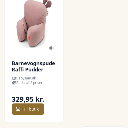
Quick look
Barnevognspude
Raffi Pudder
Babysam.dk
Bedst af 2 priser
329,95 kr.
Til butik