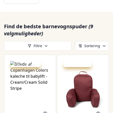
Find de bedste barnevognspuder
(9
valgmuligheder)
Filtre
Sortering
Udsalg - spar 50 %
Udsalg - spar 8 %