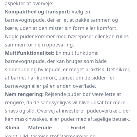
aspekter at overveje:
Kompakthed og transport:
Vælg en
barnevognspude, der er let at pakke sammen og
bære, uden at den mister sin form eller komfort.
Nogle puder kommer med bæreposer eller kan rulles
sammen for nem opbevaring.
Multifunktionalitet:
En multifunktionel
barnevognspude, der kan bruges som både
siddepude og hvilepude, er meget praktisk. Det sikrer,
at barnet har komfort, uanset om de sidder i en
barnevogn eller på en anden overflade.
Nem rengøring:
Rejsende puder bør være lette at
rengøre, da de sandsynligvis vil blive udsat for mere
snavs og slid. Overvej at investere i pudeovertræk, der
kan maskinvaskes, eller puder med aftagelige betræk.
Klima
Materiale
Fordel
Koldt
Uld, termisk stof
Varmeisolering