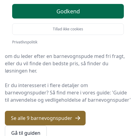
valgmuligheder
Godkend
Du er landet på KID Univers, det helt rigtige sted at
finde barnevognspuder. Vi har udvalgt de 9 bedste
Tillad ikke cookies
produkter lige nu, så du er sikret et godt køb!
Privatlivspolitik
Uanset om du prioriterer høj kvalitet uanset prisen,
om du leder efter en barnevognspude med fri fragt,
eller du vil finde den bedste pris, så finder du
løsningen her.
Er du interesseret i flere detaljer om
barnevognspuder? Så find mere i vores guide: 'Guide
til anvendelse og vedligeholdelse af barnevognspuder'
Se alle 9 barnevognspuder
Gå til guiden