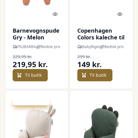
Quick look
Quick l
Barnevognspude
Copenhagen
Gry - Melon
Colors kaleche til
babylift -
FILIBABBA
Bedste pris
BabyRiget
Bedste pris
Black/Cream
229,95 kr.
299 kr.
Solid Stripe
219,95 kr.
149 kr.
Til butik
Til butik
Udsalg - spar 20 %