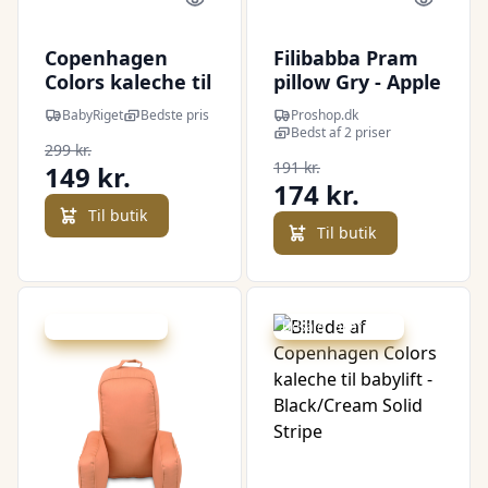
Quick look
Quick l
Copenhagen
Filibabba Pram
Colors kaleche til
pillow Gry - Apple
babylift -
Butter
BabyRiget
Bedste pris
Proshop.dk
Cream/Cream
Bedst af 2 priser
299 kr.
Solid Stripe
191 kr.
149 kr.
174 kr.
Til butik
Til butik
Udsalg - spar 4 %
Udsalg - spar 50 %