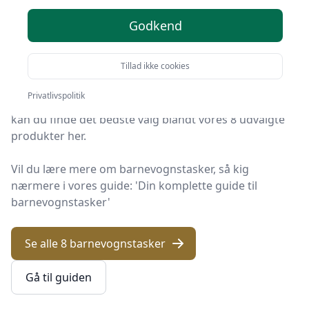
Du er landet på KID Univers, det helt rigtige sted at
Godkend
finde barnevognstasker. Vi har udvalgt de 8 bedste
produkter lige nu, så du er sikret et godt køb!
Tillad ikke cookies
Uanset om du ønsker kvalitet, tilbud på
Privatlivspolitik
barnevognstasker, en bestemt type eller fri levering,
kan du finde det bedste valg blandt vores 8 udvalgte
produkter her.
Vil du lære mere om barnevognstasker, så kig
nærmere i vores guide: 'Din komplette guide til
barnevognstasker'
Se alle 8 barnevognstasker
Gå til guiden