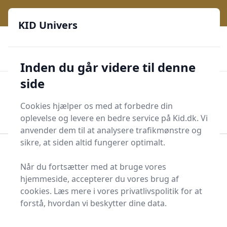
KID Univers - Hvor nysgerrighed bliver til leg og læring
e menu
KID Univers
🎫
🎗️
📈
200 produktyper
11 kategorier
Daglige opdateringer
🌟
🌟🌟🌟🌟🌟
Altid de billigste priser
Inden du går videre til denne
side
KID Univers
Men
Start søgning
Cookies hjælper os med at forbedre din
Start søgning
oplevelse og levere en bedre service på Kid.dk. Vi
anvender dem til at analysere trafikmønstre og
sikre, at siden altid fungerer optimalt.
Forside
Børn og Familie
Barnevogne og tilbehør
Barnevognstaske
Når du fortsætter med at bruge vores
hjemmeside, accepterer du vores brug af
Top 8 bedste
cookies. Læs mere i vores privatlivspolitik for at
barnevognstasker
forstå, hvordan vi beskytter dine data.