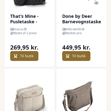
Quick look
Quick l
That's Mine -
Done by Deer
Pusletaske -
Barnevognstaske
Benny - Sort
- Quilted - Grøn
Gucca.dk
Kids-world.dk
Bedst af 2 priser
Bedste pris
269,95 kr.
449,95 kr.
Til butik
Til butik