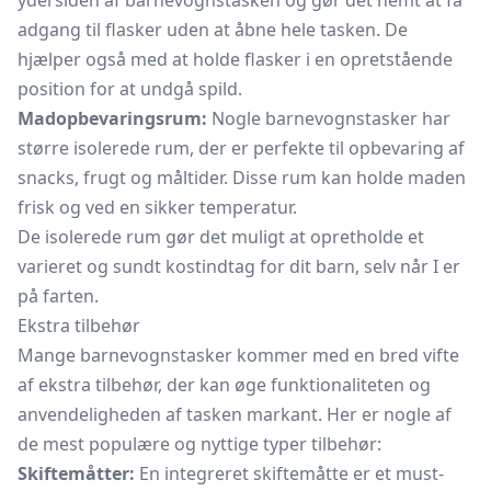
ydersiden af barnevognstasken og gør det nemt at få
adgang til flasker uden at åbne hele tasken. De
hjælper også med at holde flasker i en opretstående
position for at undgå spild.
Madopbevaringsrum:
Nogle barnevognstasker har
større isolerede rum, der er perfekte til opbevaring af
snacks, frugt og måltider. Disse rum kan holde maden
frisk og ved en sikker temperatur.
De isolerede rum gør det muligt at opretholde et
varieret og sundt kostindtag for dit barn, selv når I er
på farten.
Ekstra tilbehør
Mange barnevognstasker kommer med en bred vifte
af ekstra tilbehør, der kan øge funktionaliteten og
anvendeligheden af tasken markant. Her er nogle af
de mest populære og nyttige typer tilbehør:
Skiftemåtter:
En integreret skiftemåtte er et must-