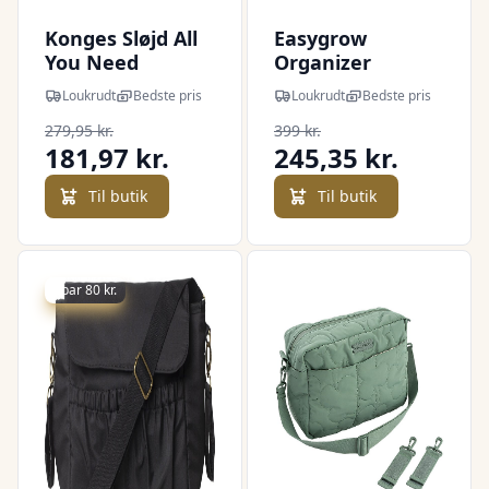
Konges Sløjd All
Easygrow
You Need
Organizer
Barnevognslomme
Aarhus Canvas -
Loukrudt
Bedste pris
Loukrudt
Bedste pris
- Walnut
Grey
279,95 kr.
399 kr.
181,97 kr.
245,35 kr.
Til butik
Til butik
Spar 80 kr.