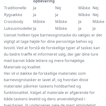
opbevaring
Traditionelle
Ja
Nej
Måske
Nej
Rygsække
Ja
Ja
Måske
Nej
Crossbody
Måske
Måske
Ja
Måske
Luksusmodeller
Ja
Måske
Ja
Ja
Uanset hvilken type barnevognstaske du vælger, er det
vigtigt at tage højde for dine personlige behov og
livsstil. Ved at forstå de forskellige typer af tasker, kan
du bedre træffe et informeret valg, der gør dine ture
med barnet både lettere og mere fornøjelige.
Materiale og kvalitet
Her vil vi dække de forskellige materialer, som
barnevognstasker er lavet af, og hvordan disse
materialer påvirker taskens holdbarhed og
funktionalitet. Valget af materiale er afgørende for
både taskens levetid og dens anvendelighed i
hverdagen. Vi undersøger nøje de mest almindeligt