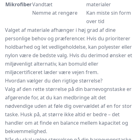
Mikrofiber
Vandtæt
materialer
Nemme at rengøre
Kan miste sin form
over tid
Valget af materiale afhænger i høj grad af dine
personlige behov og præferencer. Hvis du prioriterer
holdbarhed og let vedligeholdelse, kan polyester eller
nylon være de bedste valg. Hvis du derimod ønsker et
miljøvenligt alternativ, kan bomuld eller
miljøcertificeret læder være vejen frem.
Hvordan vælger du den rigtige størrelse?
Valg af den rette størrelse på din barnevognstaske er
afgørende for, at du kan medbringe alt det
nødvendige uden at føle dig overvældet af en for stor
taske. Husk på, at større ikke altid er bedre – det
handler om at finde en balance mellem kapacitet og
bekvemmelighed.
Når du skal vælge størrelsen på din barnevognstaske,