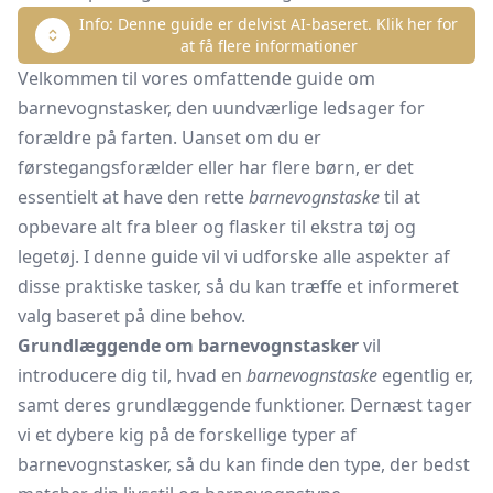
Info: Denne guide er delvist AI-baseret. Klik her for
at få flere informationer
Velkommen til vores omfattende guide om
barnevognstasker, den uundværlige ledsager for
forældre på farten. Uanset om du er
førstegangsforælder eller har flere børn, er det
essentielt at have den rette
barnevognstaske
til at
opbevare alt fra bleer og flasker til ekstra tøj og
legetøj. I denne guide vil vi udforske alle aspekter af
disse praktiske tasker, så du kan træffe et informeret
valg baseret på dine behov.
Grundlæggende om barnevognstasker
vil
introducere dig til, hvad en
barnevognstaske
egentlig er,
samt deres grundlæggende funktioner. Dernæst tager
vi et dybere kig på de forskellige typer af
barnevognstasker, så du kan finde den type, der bedst