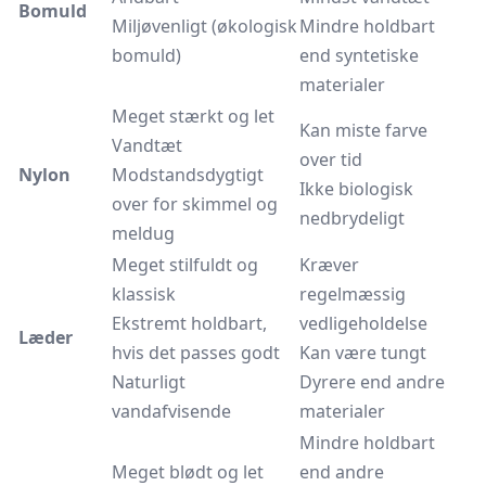
Bomuld
Miljøvenligt (økologisk
Mindre holdbart
bomuld)
end syntetiske
materialer
Meget stærkt og let
Kan miste farve
Vandtæt
over tid
Nylon
Modstandsdygtigt
Ikke biologisk
over for skimmel og
nedbrydeligt
meldug
Meget stilfuldt og
Kræver
klassisk
regelmæssig
Ekstremt holdbart,
vedligeholdelse
Læder
hvis det passes godt
Kan være tungt
Naturligt
Dyrere end andre
vandafvisende
materialer
Mindre holdbart
Meget blødt og let
end andre