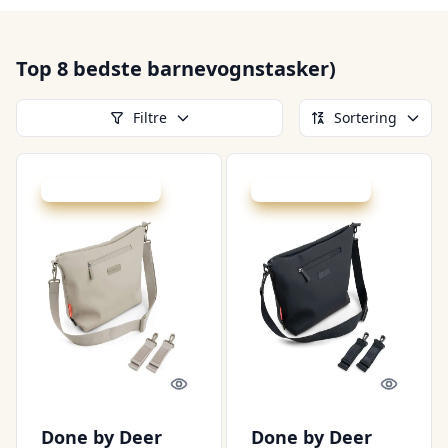
Top 8 bedste barnevognstasker)
Filtre
Sortering
Udsalg - spar 20 %
Udsalg - spar 20 %
Quick look
Quick l
Done by Deer
Done by Deer