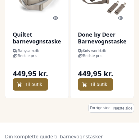
Quick look
Quick l
Quiltet
Done by Deer
barnevognstaske
Barnevognstaske
Sand
- Taupe
Babysam.dk
Kids-world.dk
Bedste pris
Bedste pris
449,95 kr.
449,95 kr.
Til butik
Til butik
Forrige side
Næste side
Din komplette guide til barnevognstasker