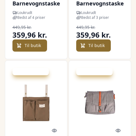
Barnevognstaske
Barnevognstaske
- Sand
- Sort
Loukrudt
Loukrudt
Bedst af 4 priser
Bedst af 3 priser
449,95 kr.
449,95 kr.
359,96 kr.
359,96 kr.
Til butik
Til butik
Udsalg - spar 35 %
Udsalg - spar 38 %
Quick look
Quick l