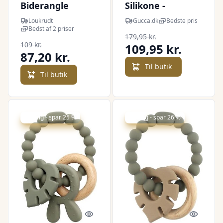
Biderangle
Silikone -
Blæksprutte Og
Loukrudt
Gucca.dk
Bedste pris
Træ Bideringe -
Bedst af 2 priser
179,95 kr.
Blå - Magni
109 kr.
109,95 kr.
87,20 kr.
Til butik
Til butik
Udsalg - spar 25 %
Udsalg - spar 26 %
Quick look
Quick l