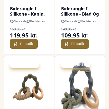
Biderangle I
Biderangle I
Silikone - Kanin,
Silikone - Blad Og
Blad Og Træ
Træ Bideringe -
Gucca.dk
Bedste pris
Gucca.dk
Bedste pris
Bideringe - Grøn
Grøn - Magni
159,95 kr.
149,95 kr.
- Magni
119,95 kr.
109,95 kr.
Til butik
Til butik
Udsalg - spar 15 %
Udsalg - spar 38 %