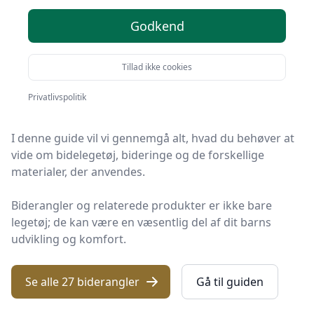
Velkommen til vores omfattende guide om
Godkend
biderangler!
Tillad ikke cookies
Hvis du er forælder eller pårørende, der søger de
bedste løsninger til at lindre dit barns tandfrembrud,
Privatlivspolitik
så er denne vejledning netop, hvad du har brug for.
I denne guide vil vi gennemgå alt, hvad du behøver at
vide om
bidelegetøj,
bideringe og de forskellige
materialer, der anvendes.
Biderangler
og relaterede produkter er ikke bare
legetøj; de kan være en væsentlig del af dit barns
udvikling og komfort.
Se alle 27 biderangler
Gå til guiden