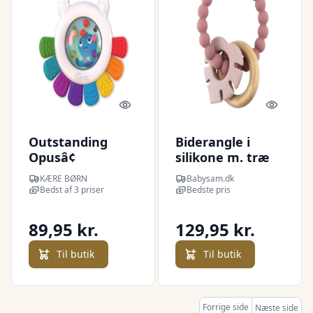
Quick look
Quick l
Outstanding
Biderangle i
Opusâ¢
silikone m. træ
Sensorisk Rangle
og blad vedhæng
KÆRE BØRN
Babysam.dk
Bedst af 3 priser
Bedste pris
89,95 kr.
129,95 kr.
Til butik
Til butik
Forrige side
Næste side