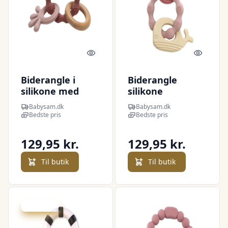
Quick look
Quick l
Biderangle i
Biderangle
silikone med
silikone
blæksprutte og
blæksprutte og
Babysam.dk
Babysam.dk
træ vedhæng
hval vedhæng
Bedste pris
Bedste pris
129,95 kr.
129,95 kr.
Til butik
Til butik
Spar -26 kr.