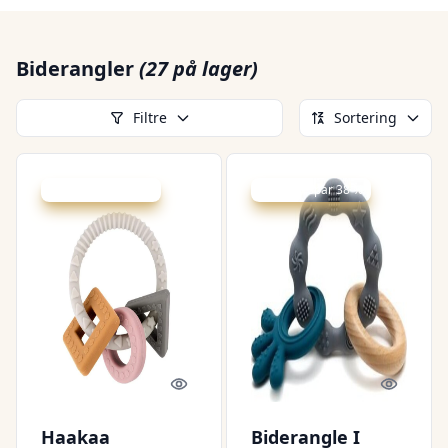
Biderangler
(27 på lager)
Filtre
Sortering
Udsalg - spar 20 %
Udsalg - spar 38 %
Quick look
Quick l
Haakaa
Biderangle I