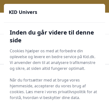
KID Univers - Hvor nysgerrighed bliver til leg og læring
e menu
KID Univers
🎫
🎗️
📈
200 produktyper
11 kategorier
Daglige opdateringer
🌟
🌟🌟🌟🌟🌟
Altid de billigste priser
Inden du går videre til denne
side
KID Univers
Men
Start søgning
Cookies hjælper os med at forbedre din
Start søgning
oplevelse og levere en bedre service på Kid.dk.
Vi anvender dem til at analysere trafikmønstre
og sikre, at siden altid fungerer optimalt.
Forside
Børn og Familie
Baby og småbørn
Aktivitetslegetøj til babyer
Biderangle
Når du fortsætter med at bruge vores
hjemmeside, accepterer du vores brug af
Biderangler - 27 på
cookies. Læs mere i vores privatlivspolitik for at
lager
forstå, hvordan vi beskytter dine data.