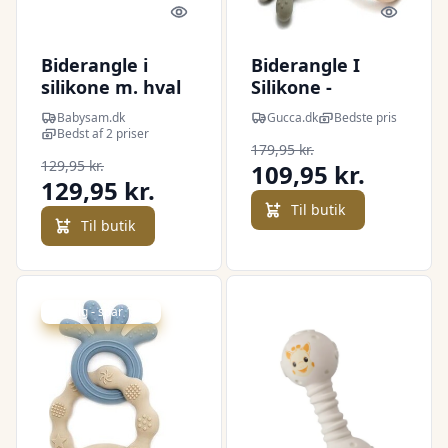
Quick look
Quick l
Biderangle i
Biderangle I
silikone m. hval
Silikone -
og træ vedhæng.
Blæksprutte Og
Babysam.dk
Gucca.dk
Bedste pris
Grøn
Træ Bideringe -
Bedst af 2 priser
179,95 kr.
Grøn - Magni
129,95 kr.
109,95 kr.
129,95 kr.
Til butik
Til butik
Udsalg - spar 15 %