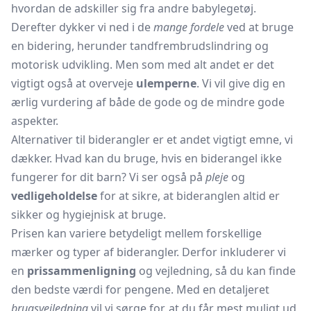
hvordan de adskiller sig fra andre
babylegetøj.
Derefter dykker vi ned i de
mange fordele
ved at bruge
en bidering, herunder tandfrembrudslindring og
motorisk udvikling. Men som med alt andet er det
vigtigt også at overveje
ulemperne
. Vi vil give dig en
ærlig vurdering af både de gode og de mindre gode
aspekter.
Alternativer til biderangler er et andet vigtigt emne, vi
dækker. Hvad kan du bruge, hvis en biderangel ikke
fungerer for dit barn? Vi ser også på
pleje
og
vedligeholdelse
for at sikre, at bideranglen altid er
sikker og hygiejnisk at bruge.
Prisen kan variere betydeligt mellem forskellige
mærker og typer af biderangler. Derfor inkluderer vi
en
prissammenligning
og vejledning, så du kan finde
den bedste værdi for pengene. Med en detaljeret
brugsvejledning
vil vi sørge for, at du får mest muligt ud