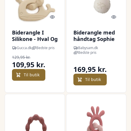
Quick look
Quick l
Biderangle I
Biderangle med
Silikone - Hval Og
håndtag Sophie
Blæksprutte
la Girafe
Gucca.dk
Bedste pris
Babysam.dk
Bideringe - Beige
Bedste pris
129,95 kr.
- Magni
109,95 kr.
169,95 kr.
Til butik
Til butik