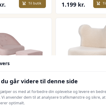
kr.
1.199 kr.
Til butik
Ti
vers
Quick look
du går videre til denne side
lænestol med
Børnelænestol,
mmel til børn i
plyslænestol med
jælper os med at forbedre din oplevelse og levere en bedre
n 3 til 5 år. Sødt
bjørneører, fleecebe
. Vi anvender dem til at analysere trafikmønstre og sikre, at
uld.dk
Bedste pris
Lammeuld.dk
Bedste pris
, fløjlslook. 51 cm x
skum, beige
gerer optimalt.
x 50 cm. Lyserød.