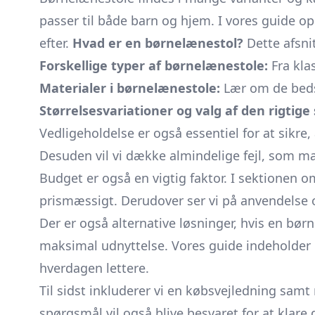
passer til både barn og hjem. I vores guide op
efter.
Hvad er en børnelænestol?
Dette afsnit
Forskellige typer af børnelænestole:
Fra kla
Materialer i børnelænestole:
Lær om de beds
Størrelsesvariationer og valg af den rigtige 
Vedligeholdelse er også essentiel for at sikre,
Desuden vil vi dække almindelige fejl, som m
Budget er også en vigtig faktor. I sektionen 
prismæssigt. Derudover ser vi på anvendelse o
Der er også alternative løsninger, hvis en bør
maksimal udnyttelse. Vores guide indeholder o
hverdagen lettere.
Til sidst inkluderer vi en købsvejledning samt
spørgsmål vil også blive besvaret for at klare