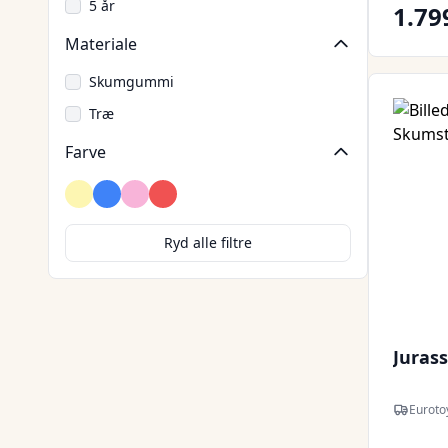
5 år
1.79
Materiale
Skumgummi
Træ
Farve
Beige
Blå
Lyserød
Rød
Ryd alle filtre
Juras
Euroto