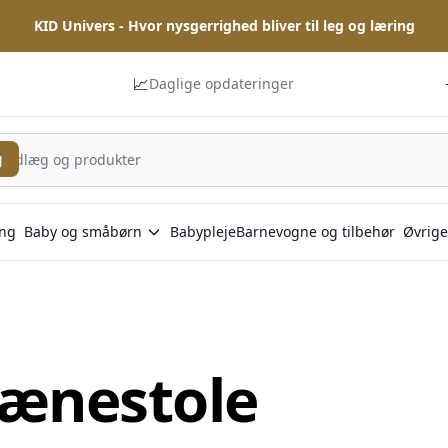
KID Univers - Hvor nysgerrighed bliver til leg og læring
📈
Daglige opdateringer
g
ng
Baby og småbørn
Babypleje
Barnevogne og tilbehør
Øvrige
lænestole