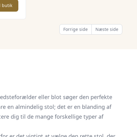
børn 3-
l butik
Forrige side
Næste side
edsteforælder eller blot søger den perfekte
re en almindelig stol; det er en blanding af
cere dig til de mange forskellige typer af
or er det vigtigt at vælge den rette stol, der