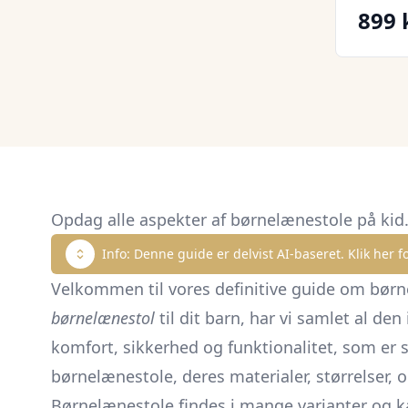
899 
Opdag alle aspekter af børnelænestole på kid
Info: Denne guide er delvist AI-baseret. Klik her fo
Velkommen til vores definitive guide om børne
børnelænestol
til dit barn, har vi samlet al de
komfort, sikkerhed og funktionalitet, som er sp
børnelænestole, deres materialer, størrelser,
Børnelænestole findes i mange varianter og kan 