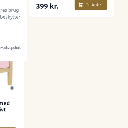
399 kr.
l butik
Til butik
ores brug
 beskytter
ivatlivspolitik
Quick look
 med
ivt
nestol
erum,