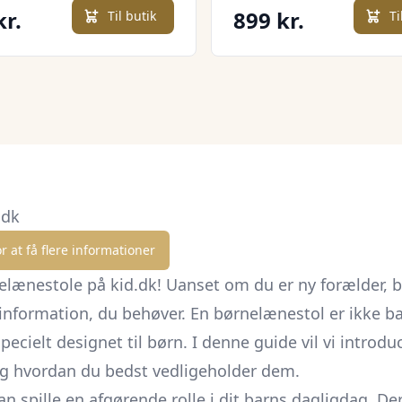
46,5 x 44 x 45 cm, til 
kr.
899 kr.
Til butik
Ti
8 år, pink
.dk
r at få flere informationer
lænestole på kid.dk! Uanset om du er ny forælder, b
n information, du behøver. En børnelænestol er ikke ba
ecielt designet til børn. I denne guide vil vi introdu
 og hvordan du bedst vedligeholder dem.
spille en afgørende rolle i dit barns dagligdag. Derf