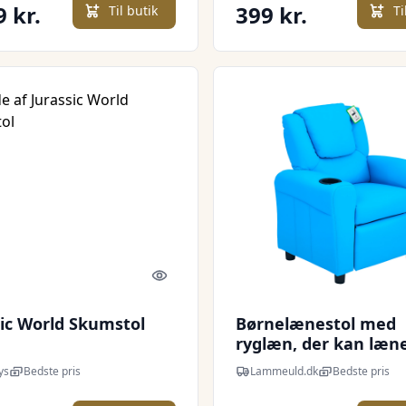
9 kr.
399 kr.
Til butik
Ti
Quick look
sic World Skumstol
Børnelænestol med
ryglæn, der kan læn
tilbage, 62 x 52 x 69 
ys
Bedste pris
Lammeuld.dk
Bedste pris
massiv træramme, b