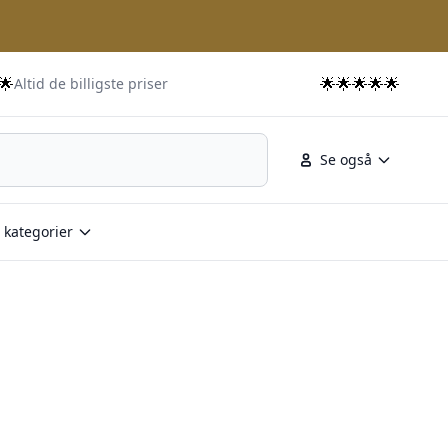
🌟
🌟🌟🌟🌟🌟
Altid de billigste priser
Se også
 kategorier