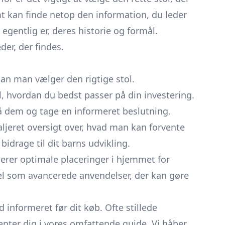
mt kan finde netop den information, du leder
egentlig er, deres historie og formål.
er, der findes.
an man vælger den rigtige stol.
il, hvordan du bedst passer på din investering.
å dem og tage en informeret beslutning.
ljeret oversigt over, hvad man kan forvente
drage til dit barns udvikling.
uterer optimale placeringer i hjemmet for
vel som avancerede anvendelser, der kan gøre
 informeret før dit køb. Ofte stillede
enter dig i vores omfattende guide. Vi håber,