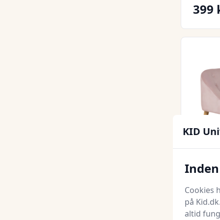
399 
KID Uni
Inden 
Børne
fodska
Cookies h
aldere
på Kid.dk
Lamme
design
altid fun
51 cm 