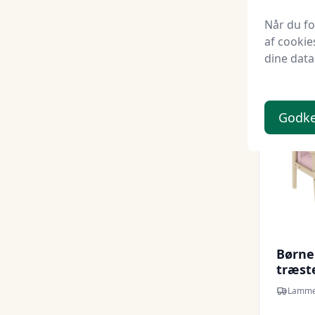
1.19
Når du f
af cookie
dine data
Godk
Børne
træste
til bø
Lamme
lyser