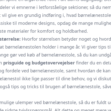
deler vi emnerne i letforståelige sektioner, så du ne
 vil give en grundig indføring i, hvad børnelænestole 
ssiske til moderne designs, opdag de mange mulighed
te materialer for komfort og holdbarhed.
størrelse:
Hvorfor størrelsen betyder noget og hvord
 at børnelænestolen holder i mange år. Vi giver tips t
ange gør ved køb af børnelænestole, så du kan undg
om
prisguide og budgetovervejelser
finder du en deta
g fordele ved børnelænestole, samt hvordan de kan bi
nelænestol ikke lige passer til dine behov, og vi disk
gså tips og tricks til brugen af børnelænestole, så
 mulige ulemper ved børnelænestole, så du er fuldt ud
 de sidste tvivlsspørgsmål. Alt dette og meget mere v