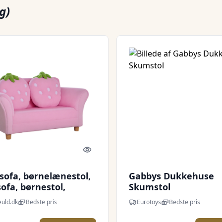
g)
Quick look
sofa, børnelænestol,
Gabbys Dukkehuse
sofa, børnestol,
Skumstol
ærelse, blød sofa,
uld.dk
Bedste pris
Eurotoys
Bedste pris
ltsofa, enkeltsofa
bærsofa)