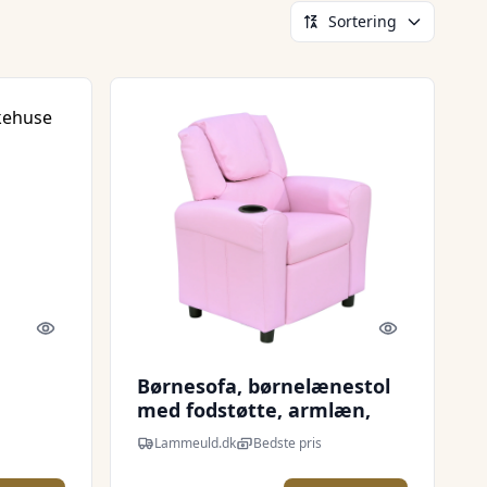
Sortering
Quick look
Quick look
Børnesofa, børnelænestol
med fodstøtte, armlæn,
kopholdere, justerbar
Lammeuld.dk
Bedste pris
ryglæn, chaiselong,
børnesofa, lænestol,