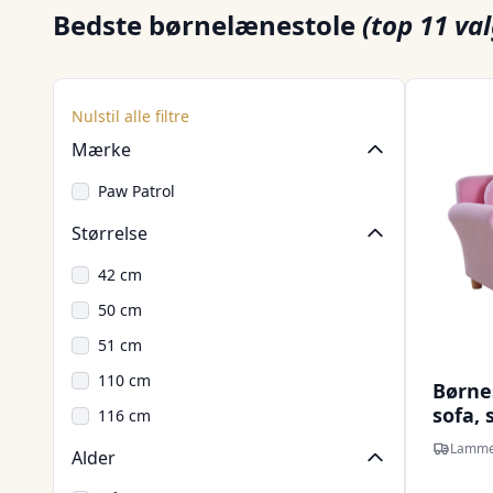
Bedste børnelænestole
(top 11 val
Nulstil alle filtre
Mærke
Paw Patrol
Størrelse
42 cm
50 cm
51 cm
110 cm
Børne
sofa, 
116 cm
børnev
Lamme
Alder
dobbe
(jord