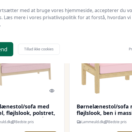
9 kr.
799 kr.
Til butik
Ti
ortsætter med at bruge vores hjemmeside, accepterer du v
s. Læs mere i vores privatlivspolitik for at forstå, hvordan vi
.
end
Tillad ikke cookies
Pr
Quick look
lænestol/sofa med
Børnelænestol/sofa
l, fløjlslook, polstret,
fløjlslook, ben i mass
rn i alderen 3-15 år,
træ, skumhynde, bør
uld.dk
Bedste pris
Lammeuld.dk
Bedste pris
ød
til børneværelse/leg