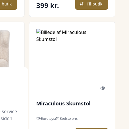
399 kr.
l butik
Til butik
Quick look
Quick look
Miraculous Skumstol
 service
træk,
 siden
Eurotoys
Bedste pris