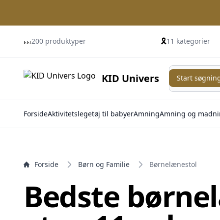
e menu
🎫
🎗️
200 produktyper
11 kategorier
Start søgning
KID Univers
Start søgnin
Forside
Aktivitetslegetøj til babyer
Amning
Amning og madni
Forside
Børn og Familie
Børnelænestol
Bedste børne