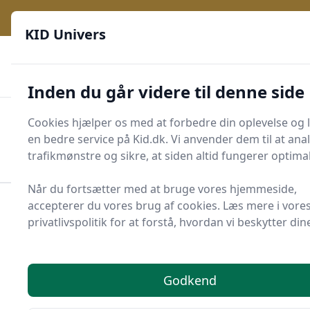
KID Univers - Hvor nysgerrighed bliver til leg og læring
e menu
KID Univers
🎫
🎗️
📈
200 produktyper
11 kategorier
Daglige opdateringer
🌟
🌟🌟🌟🌟🌟
Altid de billigste priser
Inden du går videre til denne side
KID Univers
Cookies hjælper os med at forbedre din oplevelse og 
Men
en bedre service på Kid.dk. Vi anvender dem til at ana
Start søgning
Start søgning
trafikmønstre og sikre, at siden altid fungerer optimal
Når du fortsætter med at bruge vores hjemmeside,
accepterer du vores brug af cookies. Læs mere i vore
Forside
Børn og Familie
Cykelstol
privatlivspolitik for at forstå, hvordan vi beskytter din
Cykelstole - 28 på lager
Godkend
Velkommen til din ultimative guide til alt om cykelstole.