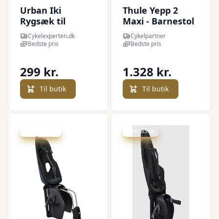
Urban Iki
Thule Yepp 2
Rygsæk til
Maxi - Barnestol
cykelstol - Inaho
- Stel montering
Cykelexperten.dk
Cykelpartner
Beige
- Blød Sand
Bedste pris
Bedste pris
299 kr.
1.328 kr.
Til butik
Til butik
Spar -121 kr.
Spar 35 kr.