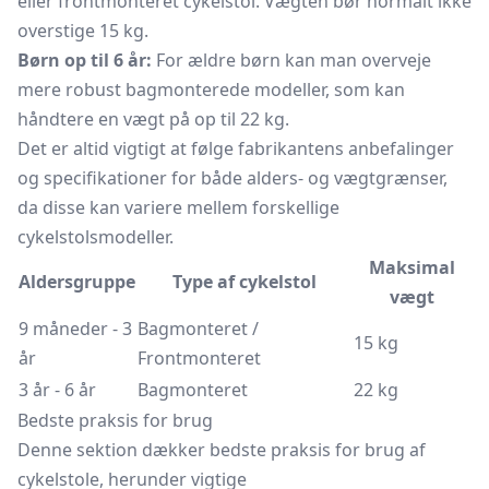
eller frontmonteret cykelstol. Vægten bør normalt ikke
overstige 15 kg.
Børn op til 6 år:
For ældre børn kan man overveje
mere robust bagmonterede modeller, som kan
håndtere en vægt på op til 22 kg.
Det er altid vigtigt at følge fabrikantens anbefalinger
og specifikationer for både alders- og vægtgrænser,
da disse kan variere mellem forskellige
cykelstolsmodeller.
Maksimal
Aldersgruppe
Type af cykelstol
vægt
9 måneder - 3
Bagmonteret /
15 kg
år
Frontmonteret
3 år - 6 år
Bagmonteret
22 kg
Bedste praksis for brug
Denne sektion dækker bedste praksis for brug af
cykelstole, herunder vigtige