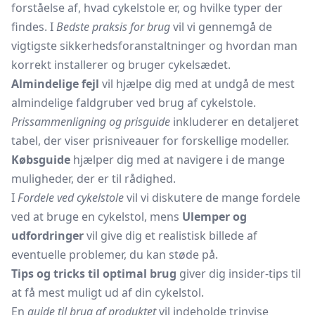
forståelse af, hvad cykelstole er, og hvilke typer der
findes. I
Bedste praksis for brug
vil vi gennemgå de
vigtigste sikkerhedsforanstaltninger og hvordan man
korrekt installerer og bruger cykelsædet.
Almindelige fejl
vil hjælpe dig med at undgå de mest
almindelige faldgruber ved brug af cykelstole.
Prissammenligning og prisguide
inkluderer en detaljeret
tabel, der viser prisniveauer for forskellige modeller.
Købsguide
hjælper dig med at navigere i de mange
muligheder, der er til rådighed.
I
Fordele ved cykelstole
vil vi diskutere de mange fordele
ved at bruge en cykelstol, mens
Ulemper og
udfordringer
vil give dig et realistisk billede af
eventuelle problemer, du kan støde på.
Tips og tricks til optimal brug
giver dig insider-tips til
at få mest muligt ud af din cykelstol.
En
guide til brug af produktet
vil indeholde trinvise