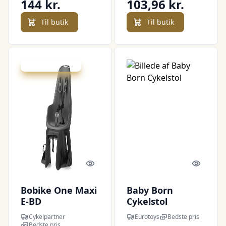
144 kr.
103,96 kr.
Til butik
Til butik
Udsalg - spar 40 %
Quick look
Quick l
Bobike One Maxi
Baby Born
E-BD
Cykelstol
Cykelpartner
Eurotoys
Bedste pris
Bedste pris