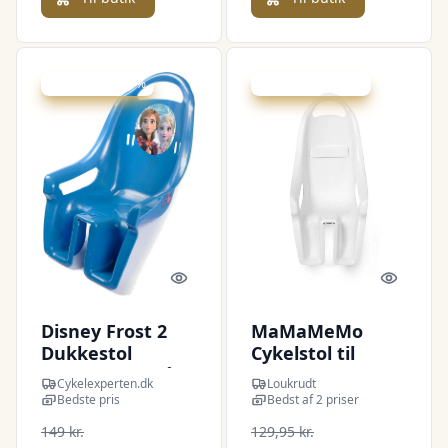
Udsalg - spar 3 %
Udsalg - spar 20 %
Quick look
Quick l
Disney Frost 2
MaMaMeMo
Dukkestol
Cykelstol til
Bag/Front - Blå
Dukker - Hvid
Cykelexperten.dk
Loukrudt
Bedste pris
Bedst af 2 priser
149 kr.
129,95 kr.