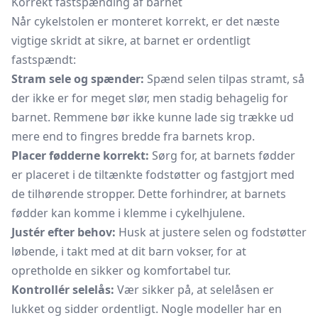
Korrekt fastspænding af barnet
Når cykelstolen er monteret korrekt, er det næste
vigtige skridt at sikre, at barnet er ordentligt
fastspændt:
Stram sele og spænder:
Spænd selen tilpas stramt, så
der ikke er for meget slør, men stadig behagelig for
barnet. Remmene bør ikke kunne lade sig trække ud
mere end to fingres bredde fra barnets krop.
Placer fødderne korrekt:
Sørg for, at barnets fødder
er placeret i de tiltænkte fodstøtter og fastgjort med
de tilhørende stropper. Dette forhindrer, at barnets
fødder kan komme i klemme i cykelhjulene.
Justér efter behov:
Husk at justere selen og fodstøtter
løbende, i takt med at dit barn vokser, for at
opretholde en sikker og komfortabel tur.
Kontrollér selelås:
Vær sikker på, at selelåsen er
lukket og sidder ordentligt. Nogle modeller har en