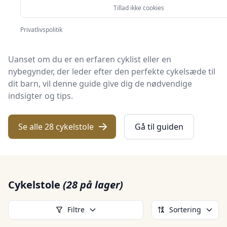
Tillad ikke cookies
Hvis du ønsker at forstå alt fra grundlæggende
definitioner til avancerede anvendelser og alternativer
Privatlivspolitik
til cykelstole, er du kommet til det rette sted.
Uanset om du er en erfaren cyklist eller en
nybegynder, der leder efter den perfekte cykelsæde til
dit barn, vil denne guide give dig de nødvendige
indsigter og tips.
Se alle 28 cykelstole
Gå til guiden
Cykelstole
(28 på lager)
Filtre
Sortering