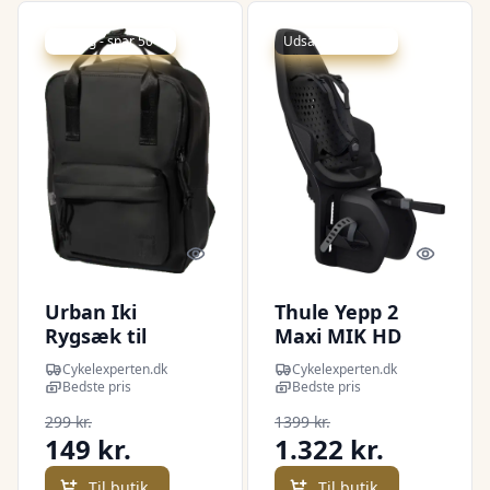
Udsalg - spar 50 %
Udsalg - spar 5 %
Quick look
Quick l
Urban Iki
Thule Yepp 2
Rygsæk til
Maxi MIK HD
cykelstol - Bincho
Cykelstol -
Cykelexperten.dk
Cykelexperten.dk
Black
Midnight Black
Bedste pris
Bedste pris
299 kr.
1399 kr.
149 kr.
1.322 kr.
Til butik
Til butik