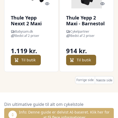
Quick look
Quick l
Thule Yepp
Thule Yepp 2
Nexxt 2 Maxi
Maxi - Barnestol
Cykelstol -
- Bagagebærer
Babysam.dk
Cykelpartner
Stelmonteret -
montering - Sort
Bedst af 2 priser
Bedst af 2 priser
Dark Slate
1.119 kr.
914 kr.
Til butik
Til butik
Forrige side
Næste side
Din ultimative guide til alt om cykelstole
Info: Denne guide er delvist AI-baseret. Klik her for
at få flere informationer