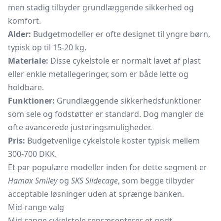
men stadig tilbyder grundlæggende sikkerhed og
komfort.
Alder:
Budgetmodeller er ofte designet til yngre børn,
typisk op til 15-20 kg.
Materiale:
Disse cykelstole er normalt lavet af plast
eller enkle metallegeringer, som er både lette og
holdbare.
Funktioner:
Grundlæggende sikkerhedsfunktioner
som sele og fodstøtter er standard. Dog mangler de
ofte avancerede justeringsmuligheder.
Pris:
Budgetvenlige cykelstole koster typisk mellem
300-700 DKK.
Et par populære modeller inden for dette segment er
Hamax Smiley
og
SKS Slidecage
, som begge tilbyder
acceptable løsninger uden at sprænge banken.
Mid-range valg
Mid-range cykelstole repræsenterer et godt