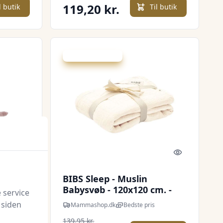
119,20 kr.
l butik
Til butik
Udsalg - spar 25 %
Quick look
Quick look
den
BIBS Sleep - Muslin
Babysvøb - 120x120 cm. -
 service
Ivory
 siden
Mammashop.dk
Bedste pris
139,95 kr.