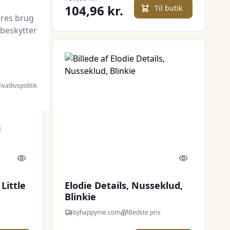
104,96 kr.
l butik
Til butik
ores brug
 beskytter
ivatlivspolitik
Quick look
Quick look
Little
Elodie Details, Nusseklud,
Blinkie
byhappyme.com
Bedste pris