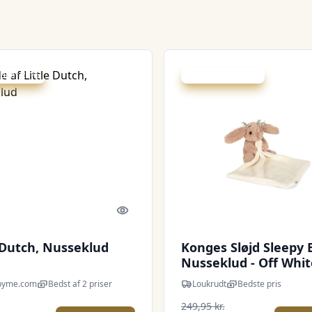
 spar 20 %
Udsalg - spar 35 %
Quick look
e Dutch, Nusseklud
Konges Sløjd Sleepy
Nusseklud - Off Whit
pyme.com
Bedst af 2 priser
Loukrudt
Bedste pris
249,95 kr.