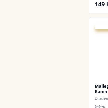
149 
Udsalg -
Maileg
Kanin 
Loukru
249 kr.