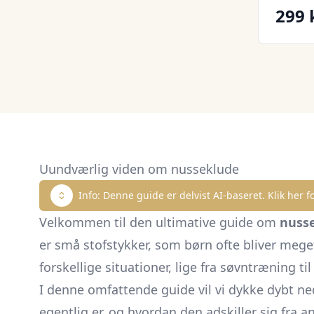
299 
Uundværlig viden om nusseklude
Info: Denne guide er delvist AI-baseret. Klik her fo
Velkommen til den ultimative guide om
nuss
er små stofstykker, som børn ofte bliver meget
forskellige situationer, lige fra søvntræning ti
I denne omfattende guide vil vi dykke dybt ned
egentlig er, og hvordan den adskiller sig fra