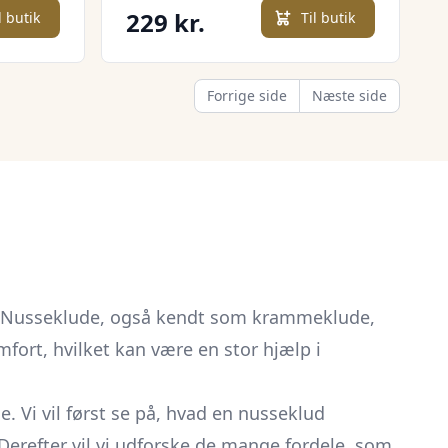
229 kr.
l butik
Til butik
Forrige side
Næste side
v. Nusseklude, også kendt som krammeklude,
mfort, hvilket kan være en stor hjælp i
. Vi vil først se på, hvad en nusseklud
Derefter vil vi udforske de mange fordele, som