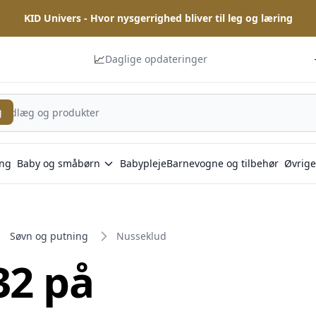
KID Univers - Hvor nysgerrighed bliver til leg og læring
📈
Daglige opdateringer
g
ng
Baby og småbørn
Babypleje
Barnevogne og tilbehør
Øvrige
Søvn og putning
Nusseklud
32 på