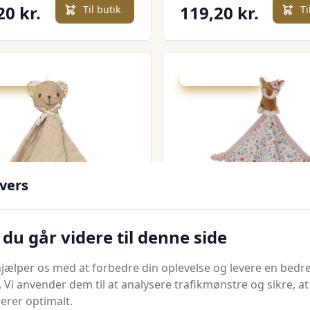
20 kr.
119,20 kr.
Til butik
Ti
 spar 40 %
Udsalg - spar 20 %
vers
Quick look
du går videre til denne side
Cam Copenhagen
Nusseklud Fairy Gar
lud - Bjørn - OCS -
jælper os med at forbedre din oplevelse og levere en bedre
. Vi anvender dem til at analysere trafikmønstre og sikre, at
dt
Bedste pris
Babysam.dk
Bedste pris
gerer optimalt.
149 kr.