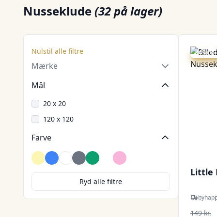
Nusseklude
(32 på lager)
Nulstil alle filtre
Udsalg -
Mærke
Mål
20 x 20
120 x 120
Farve
Beige
Blå
Brun
Grå
Grøn
Hvid
Lyserød
Littl
Ryd alle filtre
byhap
149 kr.