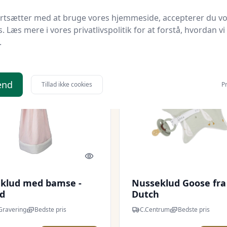
37 kr.
119,20 kr.
Til butik
Ti
ortsætter med at bruge vores hjemmeside, accepterer du v
s. Læs mere i vores privatlivspolitik for at forstå, hvordan vi
.
end
Tillad ikke cookies
Pr
Quick look
klud med bamse -
Nusseklud Goose fra 
ød
Dutch
Gravering
Bedste pris
C.Centrum
Bedste pris