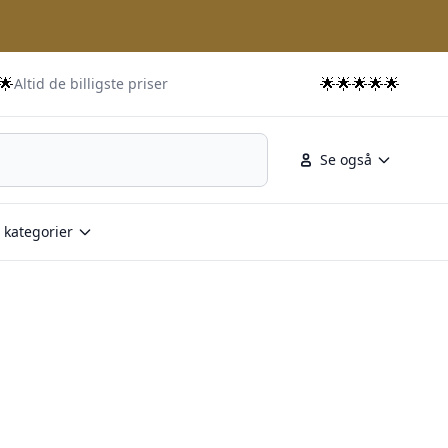
🌟
🌟🌟🌟🌟🌟
Altid de billigste priser
Se også
 kategorier