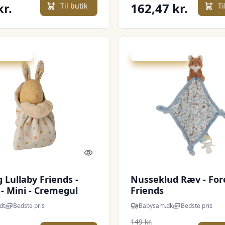
kr.
162,47 kr.
Til butik
Ti
 spar 20 %
Udsalg - spar 20 %
Quick look
 Lullaby Friends -
Nusseklud Ræv - For
- Mini - Cremegul
Friends
dt
Bedste pris
Babysam.dk
Bedste pris
149 kr.