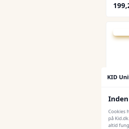
199,
Udsalg -
KID Uni
Inden 
Cam 
Nussek
Cookies h
Latte
på Kid.dk
Loukru
altid fun
249 kr.