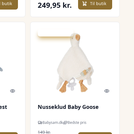
249,95 kr.
l butik
Til butik
Udsalg - spar 20 %
Quick look
Quick look
est
Nusseklud Baby Goose
Babysam.dk
Bedste pris
149 kr.