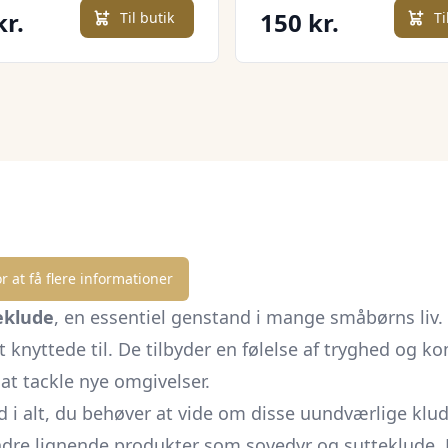
kr.
150 kr.
Til butik
Ti
r at få flere informationer
eklude
, en essentiel genstand i mange småbørns li
 knyttede til. De tilbyder en følelse af tryghed og ko
l at tackle nye omgivelser.
 i alt, du behøver at vide om disse uundværlige klude
 andre lignende produkter som sovedyr og
sutteklude.