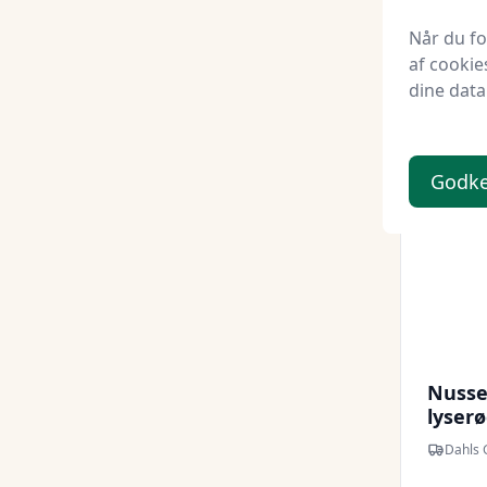
149,
Når du f
af cookie
dine data
Godk
Nusse
lyser
Dahls 