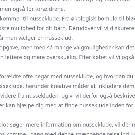
 men også for forældrene.
t kommer til nusseklude. Fra økologisk bomuld til blød
te mulighed for dit barn. Derudover vil vi diskutere 
 når man vælger en nusseklud.
opgave, men med så mange valgmuligheder kan det hu
lettere og mere overskuelig. Efter købet vil vi også 
m forældre ofte begår med nusseklude, og hvordan du
usseklude, herunder kreative måder at inkludere dem 
 videre fra nussekluden, og vi vil derfor også beskri
 der kan hjælpe dig med at finde nusseklude inden for f
 blot søger mere information om nusseklude, vil denn
d os komme i gang med denne spændende rejse ind i 