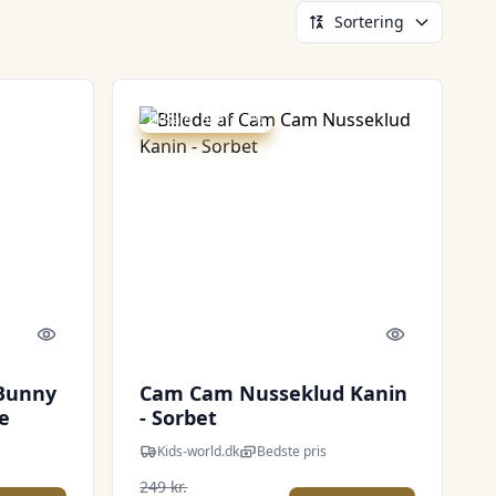
Sortering
Udsalg - spar 18 %
Quick look
Quick look
 Bunny
Cam Cam Nusseklud Kanin
e
- Sorbet
Kids-world.dk
Bedste pris
249 kr.