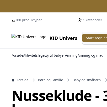
e menu
🎫
🎗️
200 produktyper
11 kategorier
Start søgning
KID Univers
Start søgnin
Forside
Aktivitetslegetøj til babyer
Amning
Amning og madni
Forside
Børn og Familie
Baby og småbørn
Nusseklude - 