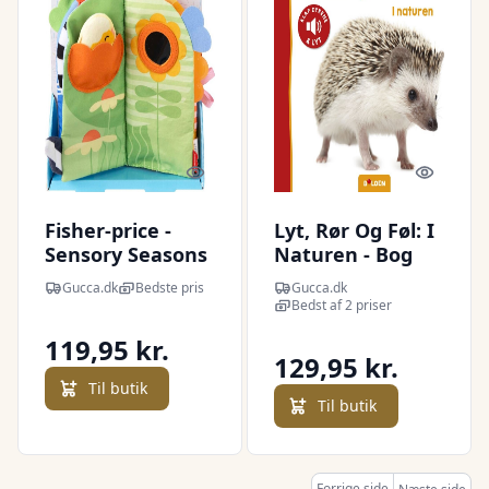
Quick look
Quick l
Fisher-price -
Lyt, Rør Og Føl: I
Sensory Seasons
Naturen - Bog
Soft Book -
Gucca.dk
Bedste pris
Gucca.dk
årstider
Bedst af 2 priser
Sansebog
119,95 kr.
129,95 kr.
Til butik
Til butik
Forrige side