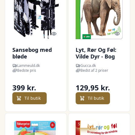
Quick look
Quick l
Sansebog med
Lyt, Rør Og Føl:
bløde
Vilde Dyr - Bog
safaridyrhaler
Lammeuld.dk
Gucca.dk
Bedste pris
Bedst af 2 priser
399 kr.
129,95 kr.
Til butik
Til butik
Spar 20 kr.