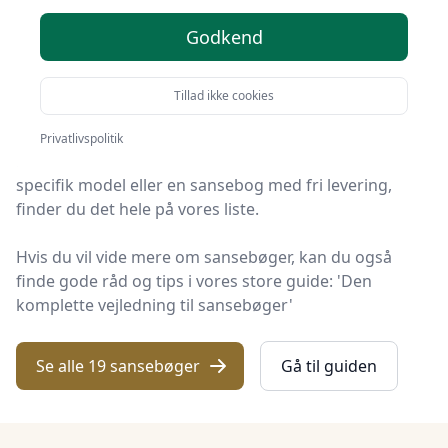
anbefalinger
Godkend
Velkommen til KID Univers! Vi har gjort arbejdet for
dig og udvalgt 19 af de bedste sansebøger på
Tillad ikke cookies
markedet.
Privatlivspolitik
Hvad enten du leder efter kvalitet, gode priser, en
specifik model eller en sansebog med fri levering,
finder du det hele på vores liste.
Hvis du vil vide mere om sansebøger, kan du også
finde gode råd og tips i vores store guide: 'Den
komplette vejledning til sansebøger'
Se alle 19 sansebøger
Gå til guiden