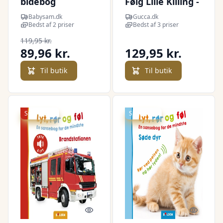
bidebog
Følg Lille Killing -
Bog
Babysam.dk
Gucca.dk
Bedst af 2 priser
Bedst af 3 priser
119,95 kr.
89,96 kr.
129,95 kr.
Til butik
Til butik
Spar -20 kr.
Spar 20 kr.
Quick look
Quick l