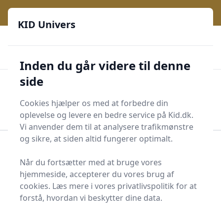
KID Univers - Hvor nysgerrighed bliver til leg og læring
e menu
KID Univers
🎫
🎗️
📈
200 produktyper
11 kategorier
Daglige opdateringer
🌟
🌟🌟🌟🌟🌟
Altid de billigste priser
Inden du går videre til denne
side
KID Univers
Men
Start søgning
Cookies hjælper os med at forbedre din
Start søgning
oplevelse og levere en bedre service på Kid.dk.
Vi anvender dem til at analysere trafikmønstre
og sikre, at siden altid fungerer optimalt.
Forside
Børn og Familie
Baby og småbørn
Sansebog
Når du fortsætter med at bruge vores
hjemmeside, accepterer du vores brug af
Bedste sansebøger på
cookies. Læs mere i vores privatlivspolitik for at
markedet - 19
forstå, hvordan vi beskytter dine data.