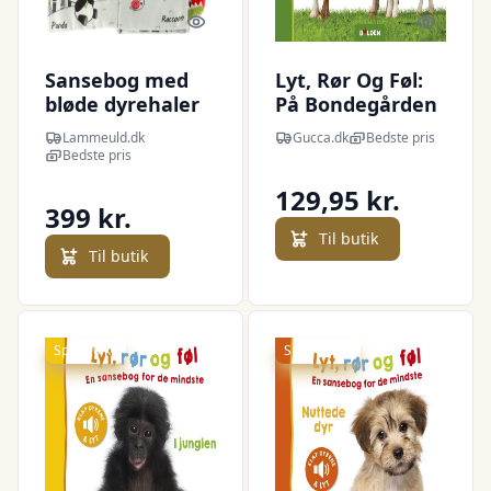
Quick look
Quick l
Sansebog med
Lyt, Rør Og Føl:
bløde dyrehaler
På Bondegården
og ugle
- Bolden - Bog
Lammeuld.dk
Gucca.dk
Bedste pris
Bedste pris
129,95 kr.
399 kr.
Til butik
Til butik
Spar 20 kr.
Spar -18 kr.