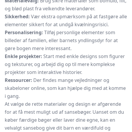
Materialevalg:
Brug sikre materialer som bomuld, filt,
og blød plast fra velkendte leverandører.
Sikkerhed:
Vær ekstra opmærksom på at fastgøre alle
elementer sikkert for at undgå kvælningsrisici.
Personalisering:
Tilføj personlige elementer som
billeder af familien, eller barnets yndlingsdyr for at
gøre bogen mere interessant.
Enkle projekter:
Start med enkle designs som figurer
og teksturer, og arbejd dig op til mere komplekse
projekter som interaktive historier.
Ressourcer:
Der findes mange vejledninger og
skabeloner online, som kan hjælpe dig med at komme
i gang.
At vælge de rette materialer og design er afgørende
for at få mest muligt ud af sansebøger. Uanset om du
køber færdige bøger eller laver dine egne, kan en
velvalgt sansebog give dit barn en værdifuld og