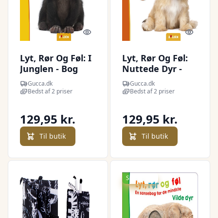
Quick look
Quick l
Lyt, Rør Og Føl: I
Lyt, Rør Og Føl:
Junglen - Bog
Nuttede Dyr -
Bog
Gucca.dk
Gucca.dk
Bedst af 2 priser
Bedst af 2 priser
129,95 kr.
129,95 kr.
Til butik
Til butik
Spar 20 kr.