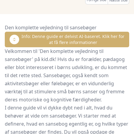
Næste side
Den komplette vejledning til sansebøger
Info: Denne guide er delvist AI-baseret. Klik her for
at få flere informationer
Velkommen til 'Den komplette vejledning til
sansebøger' på kid.dk! Hvis du er forælder, pædagog
eller blot interesseret i børns udvikling, er du kommet
til det rette sted. Sansebøger, også kendt som
aktivitetsbøger eller følebøger, er en vidunderlig
værktøj til at stimulere små børns sanser og fremme
deres motoriske og kognitive færdigheder.
I denne guide vil vi dykke dybt ned i alt, hvad du
behøver at vide om sansebøger. Vi starter med at
definere, hvad en sansebog egentlig er, og hvilke typer
af sansebøger der findes. Du vil også opdage de