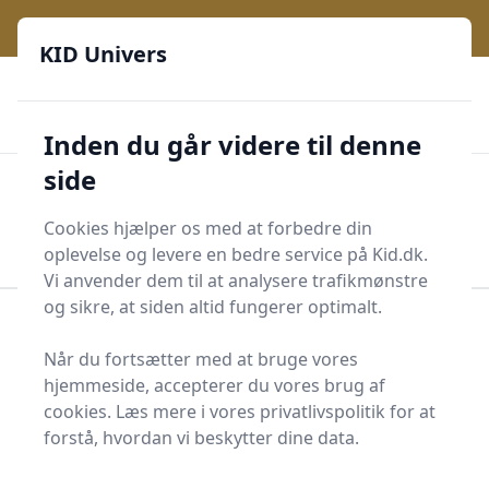
KID Univers - Hvor nysgerrighed bliver til leg og læring
e menu
KID Univers
🎫
🎗️
📈
200 produktyper
11 kategorier
Daglige opdateringer
🌟
🌟🌟🌟🌟🌟
Altid de billigste priser
Inden du går videre til denne
side
KID Univers
Men
Start søgning
Cookies hjælper os med at forbedre din
Start søgning
oplevelse og levere en bedre service på Kid.dk.
Vi anvender dem til at analysere trafikmønstre
og sikre, at siden altid fungerer optimalt.
Forside
Børn og Familie
Skoletilbehør
Skoletaskesæt
Når du fortsætter med at bruge vores
hjemmeside, accepterer du vores brug af
Bedste skoletaskesæt -
cookies. Læs mere i vores privatlivspolitik for at
2 anbefalinger
forstå, hvordan vi beskytter dine data.