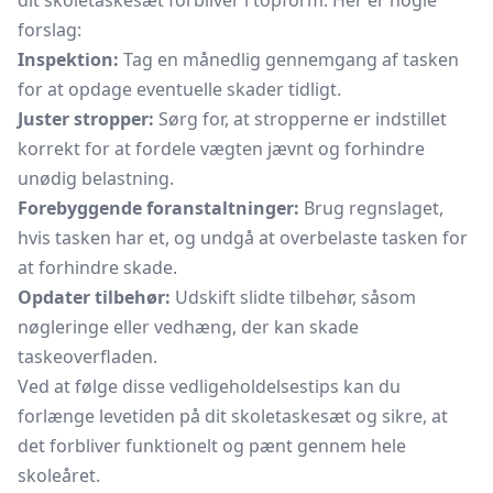
dit skoletaskesæt forbliver i topform. Her er nogle
forslag:
Inspektion:
Tag en månedlig gennemgang af tasken
for at opdage eventuelle skader tidligt.
Juster stropper:
Sørg for, at stropperne er indstillet
korrekt for at fordele vægten jævnt og forhindre
unødig belastning.
Forebyggende foranstaltninger:
Brug regnslaget,
hvis tasken har et, og undgå at overbelaste tasken for
at forhindre skade.
Opdater tilbehør:
Udskift slidte tilbehør, såsom
nøgleringe eller vedhæng, der kan skade
taskeoverfladen.
Ved at følge disse vedligeholdelsestips kan du
forlænge levetiden på dit skoletaskesæt og sikre, at
det forbliver funktionelt og pænt gennem hele
skoleåret.