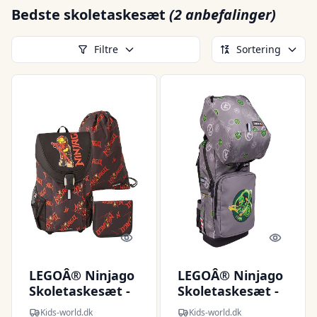
Bedste skoletaskesæt
(2 anbefalinger)
Filtre
Sortering
Quick look
Quick l
LEGOÂ® Ninjago
LEGOÂ® Ninjago
Skoletaskesæt -
Skoletaskesæt -
Sort/Rød
Element Master
Kids-world.dk
Kids-world.dk