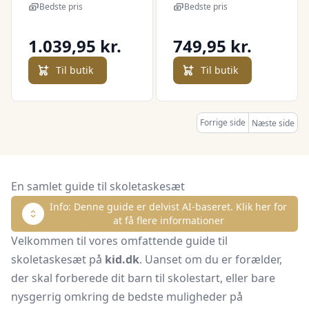
Of Energy - Grå
Bedste pris
Bedste pris
1.039,95 kr.
749,95 kr.
Til butik
Til butik
Forrige side
Næste side
En samlet guide til skoletaskesæt
Info: Denne guide er delvist AI-baseret. Klik her for
at få flere informationer
Velkommen til vores omfattende guide til
skoletaskesæt på
kid.dk
. Uanset om du er forælder,
der skal forberede dit barn til skolestart, eller bare
nysgerrig omkring de bedste muligheder på