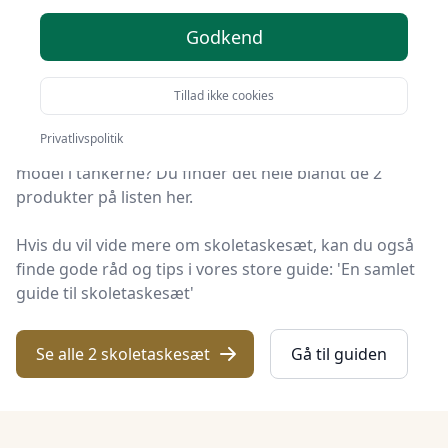
KID Univers er stedet at finde skoletaskesæt. Vi har
Godkend
samlet 2 top-produkter, så du hurtigt kan vælge det
bedste.
Tillad ikke cookies
Leder du efter et godt skoletaskesæt tilbud? Vil du
Privatlivspolitik
have gratis fragt? Eller har du allerede en bestemt
model i tankerne? Du finder det hele blandt de 2
produkter på listen her.
Hvis du vil vide mere om skoletaskesæt, kan du også
finde gode råd og tips i vores store guide: 'En samlet
guide til skoletaskesæt'
Se alle 2 skoletaskesæt
Gå til guiden