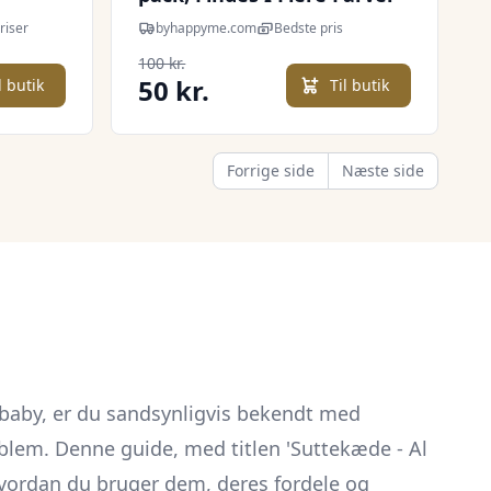
riser
byhappyme.com
Bedste pris
100 kr.
50 kr.
l butik
Til butik
Forrige side
Næste side
n baby, er du sandsynligvis bekendt med
blem. Denne guide, med titlen 'Suttekæde - Al
 hvordan du bruger dem, deres fordele og