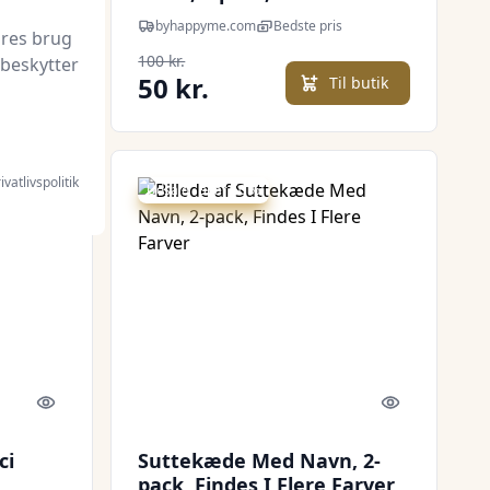
Farver
byhappyme.com
Bedste pris
ores brug
100 kr.
 beskytter
50 kr.
l butik
Til butik
ivatlivspolitik
Udsalg - spar 50 %
Quick look
Quick look
ci
Suttekæde Med Navn, 2-
pack, Findes I Flere Farver