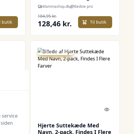
m. Suttesnor - Moomins -
Mammashop.dk
Bedste pris
Ivory/Sage
184,95 kr.
128,46 kr.
l butik
Til butik
Udsalg - spar 50 %
Quick look
Quick look
 service
 siden
Hjerte Suttekæde Med
Navn, 2-pack, Findes I Flere