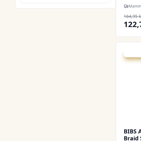
m. Sut
Mamma
164,95 k
122,
Udsalg -
BIBS A
Braid 