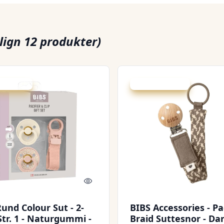
ign 12 produkter)
 spar 25 %
Udsalg - spar 30 %
Quick look
und Colour Sut - 2-
BIBS Accessories - Pa
Str. 1 - Naturgummi -
Braid Suttesnor - Da