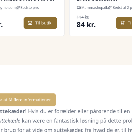
Ivory/Vanilla
pyme.com
Bedste pris
Mammashop.dk
Bedst af 2 p
114 kr.
.
84 kr.
Til butik
Ti
r at få flere informationer
uttekæder
! Hvis du er forælder eller pårørende til e
uttekæde
kan være en fantastisk løsning på dette pro
r brug for at vide om suttekæder, fra hvad de er, til