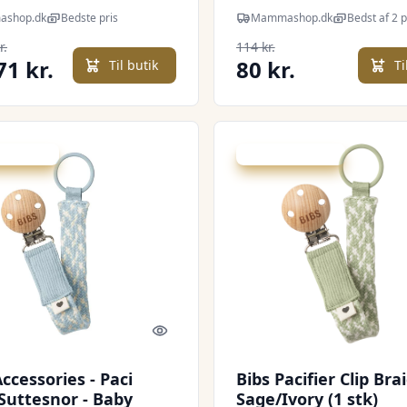
tesnor - Blush
Oak/Vanilla
shop.dk
Bedste pris
Mammashop.dk
Bedst af 2 p
r.
114 kr.
71 kr.
80 kr.
Til butik
Ti
 spar 25 %
Udsalg - spar 25 %
Quick look
ccessories - Paci
Bibs Pacifier Clip Bra
Suttesnor - Baby
Sage/Ivory (1 stk)