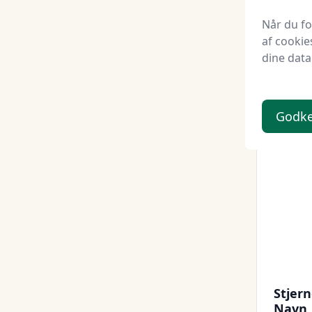
byhap
Når du f
100 kr.
af cookie
30 kr
dine data
Godk
Udsalg -
Stjer
Navn, 