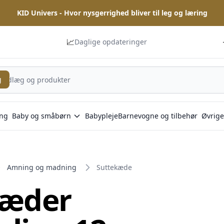
KID Univers - Hvor nysgerrighed bliver til leg og læring
📈
Daglige opdateringer
g
ng
Baby og småbørn
Babypleje
Barnevogne og tilbehør
Øvrige
Amning og madning
Suttekæde
kæder