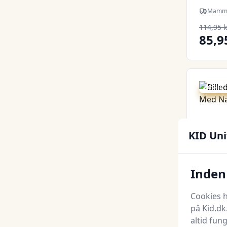
Blue/
Mamma
114,95 k
85,9
Udsalg -
KID Uni
Inden 
Cookies h
på Kid.dk
Krone
altid fun
Navn, 