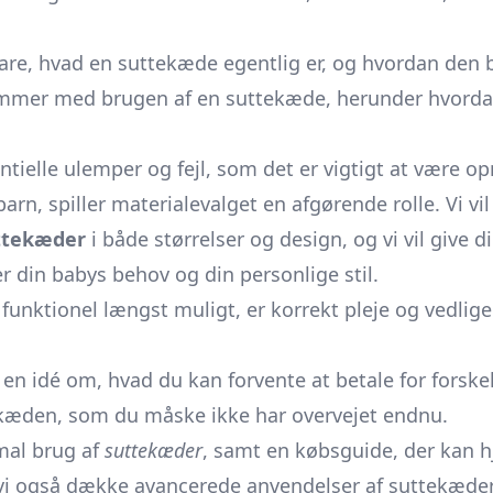
klare, hvad en suttekæde egentlig er, og hvordan den b
kommer med brugen af en suttekæde, herunder hvorda
tielle ulemper og fejl, som det er vigtigt at være 
arn, spiller materialevalget en afgørende rolle. Vi v
ttekæder
i både størrelser og design, og vi vil give d
 din babys behov og din personlige stil.
funktionel længst muligt, er korrekt pleje og vedligeh
r en idé om, hvad du kan forvente at betale for forske
tekæden, som du måske ikke har overvejet endnu.
imal brug af
suttekæder
, samt en købsguide, der kan h
il vi også dække avancerede anvendelser af suttekæder