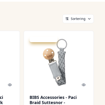
Sortering
Udsalg - spar 25 %
Quick look
Quick look
ci
BIBS Accessories - Paci
rk
Braid Suttesnor -