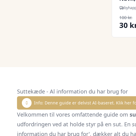
byhap
100 kr.
30 kr
Suttekæde - Al information du har brug for
Info: Denne guide er delvist AI-baseret. Klik her fo
Velkommen til vores omfattende guide om
s
udfordringen ved at holde styr på en sut. En
s
information du har brug for', dækker alt du ha