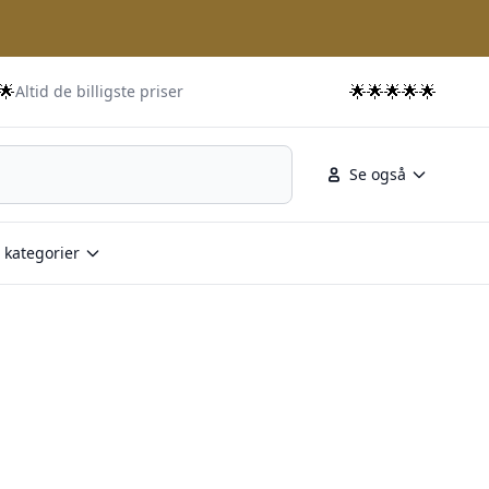
🌟
🌟🌟🌟🌟🌟
Altid de billigste priser
Se også
 kategorier