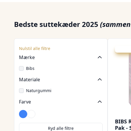
Bedste suttekæder 2025
(sammenl
Nulstil alle filtre
Udsalg -
Mærke
Bibs
Materiale
Naturgummi
Farve
Blå
Flerfarvet
BIBS R
Pak - 
Ryd alle filtre