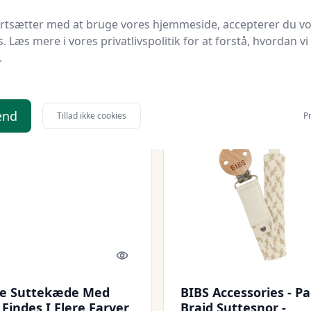
pyme.com
Bedste pris
Babysam.dk
Bedste pris
ortsætter med at bruge vores hjemmeside, accepterer du v
114,95 kr.
s. Læs mere i vores privatlivspolitik for at forstå, hvordan vi
.
114,95 kr.
Til butik
Ti
.
end
Tillad ikke cookies
Pr
 spar 70 %
Udsalg - spar 26 %
Quick look
ne Suttekæde Med
BIBS Accessories - Pa
Findes I Flere Farver
Braid Suttesnor -