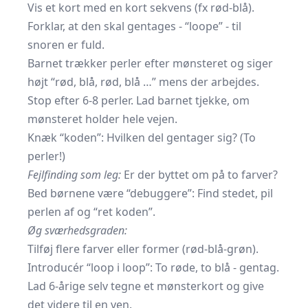
Vis et kort med en kort sekvens (fx rød-blå).
Forklar, at den skal gentages - “loope” - til
snoren er fuld.
Barnet trækker perler efter mønsteret og siger
højt “rød, blå, rød, blå …” mens der arbejdes.
Stop efter 6-8 perler. Lad barnet tjekke, om
mønsteret holder hele vejen.
Knæk “koden”: Hvilken del gentager sig? (To
perler!)
Fejlfinding som leg:
Er der byttet om på to farver?
Bed børnene være “debuggere”: Find stedet, pil
perlen af og “ret koden”.
Øg sværhedsgraden:
Tilføj flere farver eller former (rød-blå-grøn).
Introducér “loop i loop”: To røde, to blå - gentag.
Lad 6-årige selv tegne et mønsterkort og give
det videre til en ven.