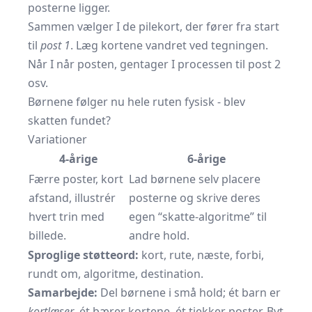
posterne ligger.
Sammen vælger I de pilekort, der fører fra start
til
post 1
. Læg kortene vandret ved tegningen.
Når I når posten, gentager I processen til post 2
osv.
Børnene følger nu hele ruten fysisk - blev
skatten fundet?
Variationer
4-årige
6-årige
Færre poster, kort
Lad børnene selv placere
afstand, illustrér
posterne og skrive deres
hvert trin med
egen “skatte-algoritme” til
billede.
andre hold.
Sproglige støtteord:
kort, rute, næste, forbi,
rundt om, algoritme, destination.
Samarbejde:
Del børnene i små hold; ét barn er
kortlæser
, ét bærer kortene, ét tjekker poster. Byt