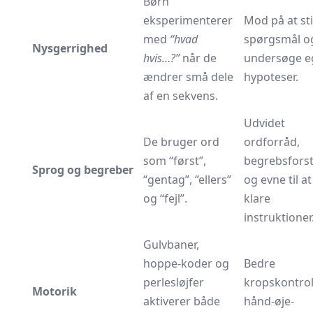
Børn
eksperimenterer
Mod på at sti
med
“hvad
spørgsmål o
Nysgerrighed
hvis…?”
når de
undersøge e
ændrer små dele
hypoteser.
af en sekvens.
Udvidet
De bruger ord
ordforråd,
som “først”,
begrebsforst
Sprog og begreber
“gentag”, “ellers”
og evne til at
og “fejl”.
klare
instruktioner
Gulvbaner,
hoppe-koder og
Bedre
perlesløjfer
kropskontro
Motorik
aktiverer både
hånd-øje-