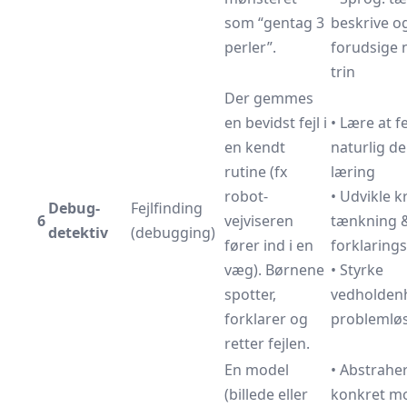
som “gentag 3
beskrive o
perler”.
forudsige 
trin
Der gemmes
en bevidst fejl i
• Lære at fe
en kendt
naturlig de
rutine (fx
læring
robot-
• Udvikle kr
Debug-
Fejlfinding
6
vejviseren
tænkning 
detektiv
(debugging)
fører ind i en
forklaring
væg). Børnene
• Styrke
spotter,
vedholden
forklarer og
problemlø
retter fejlen.
En model
• Abstraher
(billede eller
konkret mo