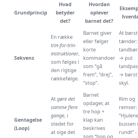
Hvad
Hvordan
Eksempe
Grundprincip
betyder
oplever
hverd
det?
barnet det?
Barnet giver
At børs
En række
eller følger
tænder:
trin-for-trin-
korte
tandbør
instruktioner
,
Sekvens
kommandoer
→ put
som følges i
som “gå
tandpas
den rigtige
frem”, “drej”,
→ børst
rækkefølge.
“stop”.
skyl.
Barnet
At
gøre det
Rim og
opdager, at
samme flere
remser:
tre hop +
gange
, i
“Hjulen
Gentagelse
klap kan
stedet for
bussen 
(Loop)
beskrives
at sige det
rundt” -
som “hop og