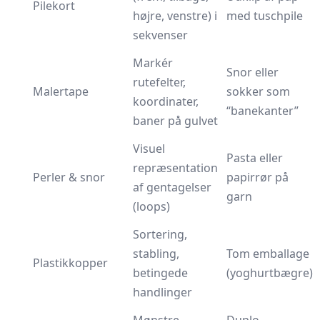
Pilekort
højre, venstre) i
med tuschpile
sekvenser
Markér
Snor eller
rutefelter,
Malertape
sokker som
koordinater,
“banekanter”
baner på gulvet
Visuel
Pasta eller
repræsentation
Perler & snor
papirrør på
af gentagelser
garn
(loops)
Sortering,
stabling,
Tom emballage
Plastikkopper
betingede
(yoghurtbægre)
handlinger