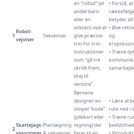
en “robot” (et
• Forstå, at
andet barn
rækkefølg
eller en
betyder alt
voksen) ved at
• Øve retn
Robot-
1
Sekvenser
give præcise
og
vejviser
trin-for-trin-
kropskoor
instruktioner
• Træne tyd
som “gå tre
kommunika
skridt frem,
samarbejd
drej til
venstre”.
Børnene
designer en
• Lære at 
simpel “kode”
rute ned i 
(pilekort eller
• Træne ru
Skattejagt-
Planlægning
tegning) der
bevidsthed
2
algoritmer
& sekvenser
fører til en
• Introdukti