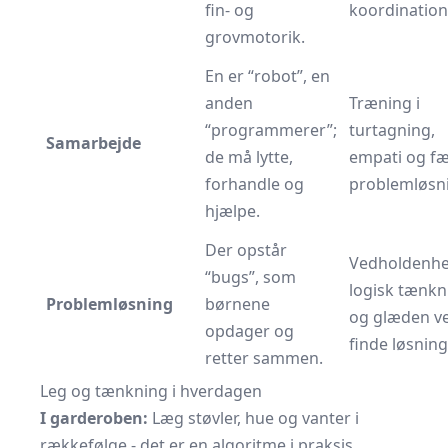
fin- og
koordination
grovmotorik.
En er “robot”, en
anden
Træning i
“programmerer”;
turtagning,
Samarbejde
de må lytte,
empati og fæ
forhandle og
problemløsn
hjælpe.
Der opstår
Vedholdenhe
“bugs”, som
logisk tænkn
Problemløsning
børnene
og glæden ve
opdager og
finde løsning
retter sammen.
Leg og tænkning i hverdagen
I garderoben:
Læg støvler, hue og vanter i
rækkefølge - det er en algoritme i praksis.