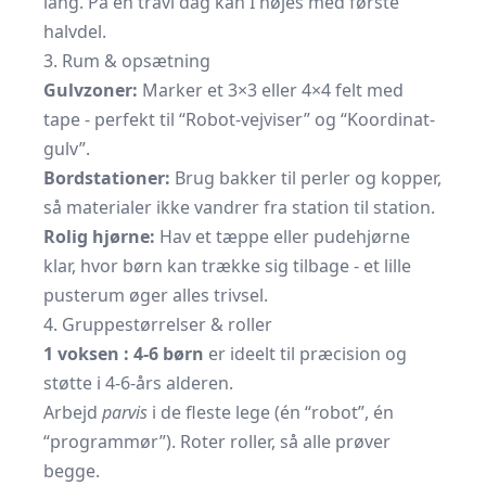
lang. På en travl dag kan I nøjes med første
halvdel.
3. Rum & opsætning
Gulvzoner:
Marker et 3×3 eller 4×4 felt med
tape - perfekt til “Robot-vejviser” og “Koordinat-
gulv”.
Bordstationer:
Brug bakker til perler og kopper,
så materialer ikke vandrer fra station til station.
Rolig hjørne:
Hav et tæppe eller pudehjørne
klar, hvor børn kan trække sig tilbage - et lille
pusterum øger alles trivsel.
4. Gruppestørrelser & roller
1 voksen : 4-6 børn
er ideelt til præcision og
støtte i 4-6-års alderen.
Arbejd
parvis
i de fleste lege (én “robot”, én
“programmør”). Roter roller, så alle prøver
begge.