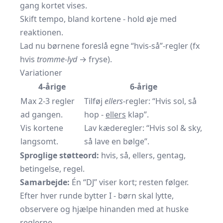
gang kortet vises.
Skift tempo, bland kortene - hold øje med
reaktionen.
Lad nu børnene foreslå egne “hvis-så”-regler (fx
hvis
tromme-lyd
→ fryse).
Variationer
4-årige
6-årige
Max 2-3 regler
Tilføj
ellers
-regler: “Hvis sol, så
ad gangen.
hop -
ellers
klap”.
Vis kortene
Lav kæderegler: “Hvis sol & sky,
langsomt.
så lave en bølge”.
Sproglige støtteord:
hvis, så, ellers, gentag,
betingelse, regel.
Samarbejde:
Én “DJ” viser kort; resten følger.
Efter hver runde bytter I - børn skal lytte,
observere og hjælpe hinanden med at huske
reglerne.