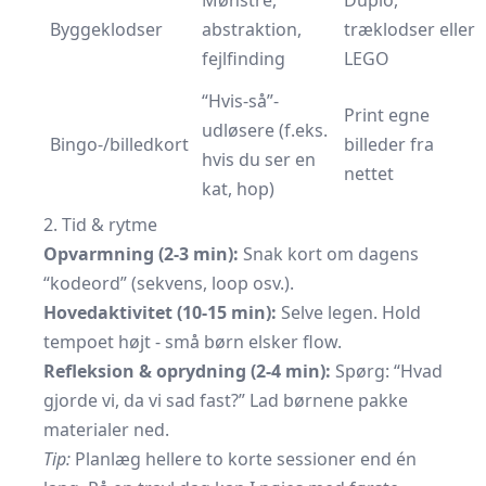
Mønstre,
Duplo,
Byggeklodser
abstraktion,
træklodser eller
fejlfinding
LEGO
“Hvis-så”-
Print egne
udløsere (f.eks.
Bingo-/billedkort
billeder fra
hvis du ser en
nettet
kat, hop)
2. Tid & rytme
Opvarmning (2-3 min):
Snak kort om dagens
“kodeord” (sekvens, loop osv.).
Hovedaktivitet (10-15 min):
Selve legen. Hold
tempoet højt - små børn elsker flow.
Refleksion & oprydning (2-4 min):
Spørg: “Hvad
gjorde vi, da vi sad fast?” Lad børnene pakke
materialer ned.
Tip:
Planlæg hellere to korte sessioner end én