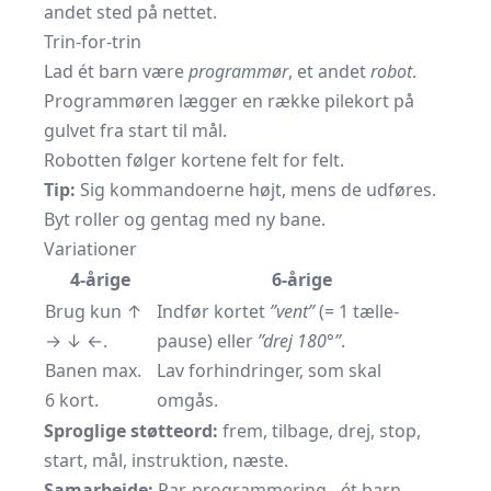
andet sted på nettet.
Trin-for-trin
Lad ét barn være
programmør
, et andet
robot
.
Programmøren lægger en række pilekort på
gulvet fra start til mål.
Robotten følger kortene felt for felt.
Tip:
Sig kommandoerne højt, mens de udføres.
Byt roller og gentag med ny bane.
Variationer
4-årige
6-årige
Brug kun ↑
Indfør kortet
”vent”
(= 1 tælle-
→ ↓ ←.
pause) eller
”drej 180°”
.
Banen max.
Lav forhindringer, som skal
6 kort.
omgås.
Sproglige støtteord:
frem, tilbage, drej, stop,
start, mål, instruktion, næste.
Samarbejde:
Par-programmering - ét barn