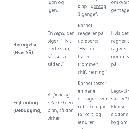
igen og
omkvæd
klap -
gentag
igen.
gentage
3 gange
”.
Barnet
En
regel
, der
reagerer på
Hvis det
siger: “Hvis
udløsere:
regner, 
Betingelse
dette sker,
“Hvis du
tager vi
(Hvis-Så)
så gør vi
hører
gummist
sådan.”
trommen,
på.
skift retning
.”
Barnet tester
en bane,
Lego-tå
At
finde og
opdager hvor
vælter? 
Fejlfinding
rette fejl
i en
robotten går
klodsen
(Debugging)
plan, så den
forkert, og
sidder s
virker.
ændrer
byg om.