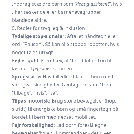
Inddrag et ældre barn som
”debug-assistent”
, hvis
I har søskende eller børnehavegrupper i
blandede aldre.
5. Regler for tryg leg & inklusion
Tydelige stop-signaler:
Aftal et håndtegn eller
ord (“Pause!”). Så kan alle stoppe robotten, hvis
noget føles utrygt.
Fejl er guld:
Fremhæv, at “fejl” blot er trin til
læring - I
fejlsøger
sammen.
Sprogstøtte:
Hav billedkort klar til børn med
sprogvanskeligheder. Gentag ord som “frem”,
“tilbage”, “hvis”, “så”.
Tilpas motorisk:
Brug store bevægelser (hop,
skridt) til energiske børn og små fingertegn på
bordet til børn med nedsat mobilitet.
Fejr forskellighed:
Lad børn foreslå egne
bevægelser/lyde til kommandoer - det giver