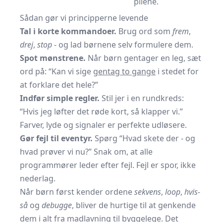
pilene.
Sådan gør vi principperne levende
Tal i korte kommandoer.
Brug ord som
frem
,
drej
,
stop
- og lad børnene selv formulere dem.
Spot mønstrene.
Når børn gentager en leg, sæt
ord på: “Kan vi sige
gentag to gange
i stedet for
at forklare det hele?”
Indfør simple regler.
Stil jer i en rundkreds:
“Hvis jeg løfter det røde kort, så klapper vi.”
Farver, lyde og signaler er perfekte udløsere.
Gør fejl til eventyr.
Spørg “Hvad skete der - og
hvad prøver vi nu?” Snak om, at alle
programmører leder efter fejl. Fejl er spor, ikke
nederlag.
Når børn først kender ordene
sekvens
,
loop
,
hvis-
så
og
debugge
, bliver de hurtige til at genkende
dem i alt fra madlavning til byggelege. Det