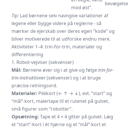
bevægelse
mod øst”.
Tip:
Lad børnene selv navngive variationer af
legene eller bygge videre på reglerne - så
mærker de ejerskab over deres egen “kode” og
bliver motiverede til at udforske endnu mere.
Aktiviteter 1–4: trin-for-trin, materialer og
differentiering
1. Robot-vejviser (sekvenser)
Mål:
Børnene øver sig i at give og følge
trin-for-
trin-instruktioner
(sekvenser) og i at bruge
præcise retningsord.
Materialer:
Pilekort (← ↑ → ↓), evt. “start” og
“mål”-kort, malertape til et rutenet på gulvet,
små figurer som “robotter”.
Opsætning:
Tape et 4 × 4 gitter på gulvet. Læg
et “start”-kort i ét hjørne og et “mål”-kort et