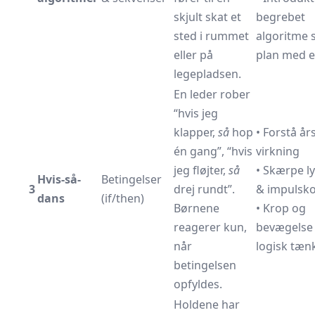
skjult skat et
begrebet
sted i rummet
algoritme 
eller på
plan med e
legepladsen.
En leder rober
“hvis jeg
klapper,
så
hop
• Forstå år
én gang”, “hvis
virkning
jeg fløjter,
så
• Skærpe l
Hvis-så-
Betingelser
3
drej rundt”.
& impulsko
dans
(if/then)
Børnene
• Krop og
reagerer kun,
bevægelse
når
logisk tæn
betingelsen
opfyldes.
Holdene har