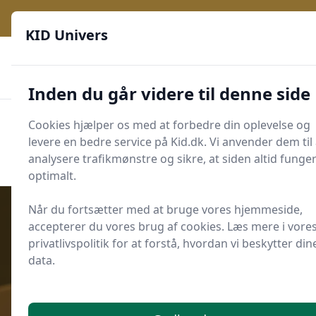
KID Univers - Hvor nysgerrighed bliver til leg og læring
KID Univers
🎫
🎗️
📈
200 produktyper
11 kategorier
Daglige opdateringer
🌟
🌟🌟🌟🌟🌟
Altid de billigste priser
Inden du går videre til denne side
KID Univers
Cookies hjælper os med at forbedre din oplevelse og
Men
levere en bedre service på Kid.dk. Vi anvender dem til 
Start søgning
Start søgning
analysere trafikmønstre og sikre, at siden altid funge
optimalt.
Når du fortsætter med at bruge vores hjemmeside,
accepterer du vores brug af cookies. Læs mere i vore
privatlivspolitik for at forstå, hvordan vi beskytter din
Udgivet i
Leg og Læring
data.
8 skærmfrie kodningslege til 4-6-
årige