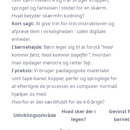
hvor børn mellem 4 og 6 år bruger kroppen,
sproget og fantasien i stedet for en skærm.
Hvad betyder skærmfri kodning?
Kort sagt:
At give trin-for-trin-instruktioner og
afprøve dem i virkeligheden - uden digitale
enheder.
I børnehøjde:
Børn leger sig til at forstå
“hvad
kommer først, hvad kommer bagefter”
, hvordan
man opdager mønstre og retter fejl.
I praksis:
Vi bruger pædagogiske materialer
som tape-baner, kopper, perler og sproglege for
at efterligne de processer, en computer normalt
hjælper os med.
Hvorfor er det værdifuldt for de 4-6-årige?
Hvad sker der i
Gevinst f
Udviklingsområde
legen?
barnet