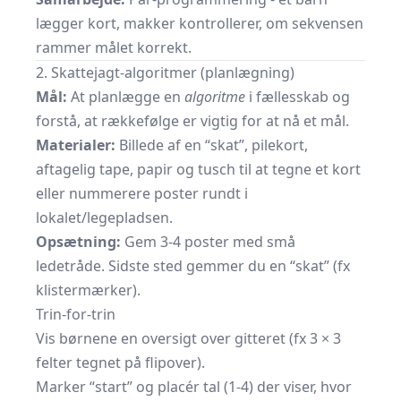
lægger kort, makker kontrollerer, om sekvensen
rammer målet korrekt.
2. Skattejagt-algoritmer (planlægning)
Mål:
At planlægge en
algoritme
i fællesskab og
forstå, at rækkefølge er vigtig for at nå et mål.
Materialer:
Billede af en “skat”, pilekort,
aftagelig tape, papir og tusch til at tegne et kort
eller nummerere poster rundt i
lokalet/legepladsen.
Opsætning:
Gem 3-4 poster med små
ledetråde. Sidste sted gemmer du en “skat” (fx
klistermærker).
Trin-for-trin
Vis børnene en oversigt over gitteret (fx 3 × 3
felter tegnet på flipover).
Marker “start” og placér tal (1-4) der viser, hvor