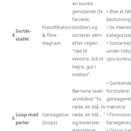
en bunke
genstande (fx
• Øve at fø
farvede
beslutning
Klassifikation
klodser) og
• Se mønst
Sortér-
4
& flow-
sorterer dem
kategorise
stafet
diagram
efter regler:
• Samarbe
“rød til
under tidsp
venstre, blå til
sjov konku
højre, gul i
midten”.
• Genkend
Børnene laver
formulere
armbånd: “to
gentagend
røde, én blå, to
mønstre
Loop med
Gentagelser
røde, én blå …”
• Finmotor
5
perler
(loops)
og beskriver
farvegenk
mønsteret
• Sprog: tæl