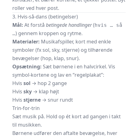
roller ved hver post.
3. Hvis-så-dans (betingelser)
Mål:
At forstå
betingede handlinger
(
hvis … så
) gennem kroppen og rytme.
…
Materialer:
Musikafspiller, kort med enkle
symboler (fx sol, sky, stjerne) og tilhørende
bevægelser (hop, klap, snur).
Opsætning:
Sæt børnene i en halvcirkel. Vis
symbol-kortene og lav en “regelplakat”:
Hvis
sol
→ hop 2 gange
Hvis
sky
→ klap højt
Hvis
stjerne
→ snur rundt
Trin-for-trin
Sæt musik på. Hold op ét kort ad gangen i takt
til musikken.
Børnene udfører den aftalte bevægelse, hver