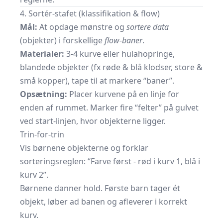
4. Sortér-stafet (klassifikation & flow)
Mål:
At opdage mønstre og
sortere data
(objekter) i forskellige
flow-baner
.
Materialer:
3-4 kurve eller hulahopringe,
blandede objekter (fx røde & blå klodser, store &
små kopper), tape til at markere “baner”.
Opsætning:
Placer kurvene på en linje for
enden af rummet. Marker fire “felter” på gulvet
ved start-linjen, hvor objekterne ligger.
Trin-for-trin
Vis børnene objekterne og forklar
sorteringsreglen: “Farve først - rød i kurv 1, blå i
kurv 2”.
Børnene danner hold. Første barn tager ét
objekt, løber ad banen og afleverer i korrekt
kurv.