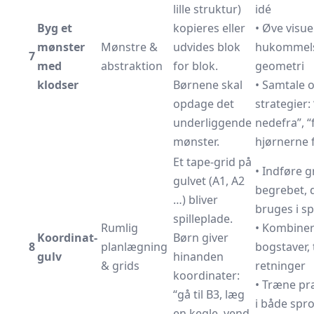
lille struktur)
idé
Byg et
kopieres eller
• Øve visue
mønster
Mønstre &
udvides blok
hukommel
7
med
abstraktion
for blok.
geometri
klodser
Børnene skal
• Samtale 
opdage det
strategier:
underliggende
nedefra”, “
mønster.
hjørnerne 
Et tape-grid på
• Indføre g
gulvet (A1, A2
begrebet, 
…) bliver
bruges i sp
spilleplade.
Rumlig
• Kombine
Koordinat-
Børn giver
8
planlægning
bogstaver, 
gulv
hinanden
& grids
retninger
koordinater:
• Træne pr
“gå til B3, læg
i både spr
en kegle, vend