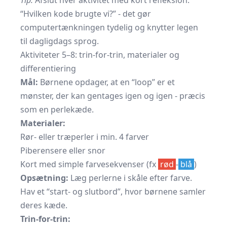
Tip:
Afslut hver aktivitet med kort refleksion:
“Hvilken kode brugte vi?” - det gør
computertænkningen tydelig og knytter legen
til dagligdags sprog.
Aktiviteter 5–8: trin-for-trin, materialer og
differentiering
Mål:
Børnene opdager, at en “loop” er et
mønster, der kan gentages igen og igen - præcis
som en perlekæde.
Materialer:
Rør- eller træperler i min. 4 farver
Piberensere eller snor
Kort med simple farvesekvenser (fx
rød
-
blå
)
Opsætning:
Læg perlerne i skåle efter farve.
Hav et “start- og slutbord”, hvor børnene samler
deres kæde.
Trin-for-trin: